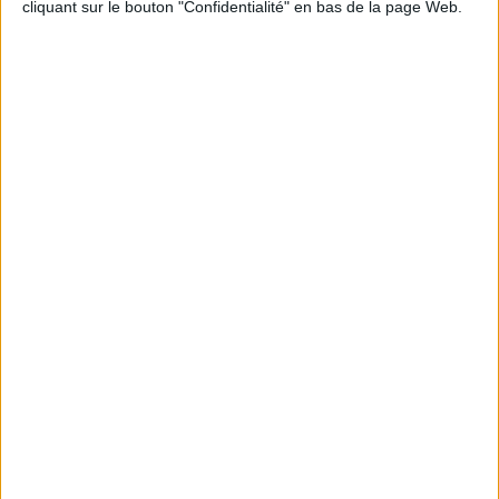
cliquant sur le bouton "Confidentialité" en bas de la page Web.
Informations pratiques
Conditions d'utilisation du site
Qui sommes-nous
Mentions Légales
Frais de port & Livraison
Conditions Générales de Vente
À votre service
Offres d'emploi
Offres Partenaires
À découvrir
FeniXX
EDRLab
RetroNews
BnF : portail des métiers du livre
Cercle de la librairie