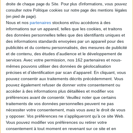
château de Windsor. Sur
londonienne au temps de la
place, la souveraine exige de
Régence. Pénélope adore
Pénélope qu'elle se lie
jouer à la balle avec sa
d'amitié avec sa propre
maîtresse, saluer les
chienne, Duchesse, mais
passants et paresser au
Nous et nos
partenaires
stockons et/ou accédons à des
cette dernière refuse de
soleil à Carlington Park. Mais
informations sur un appareil, telles que les cookies, et traitons
côtoyer un individu de basse
un jour, alors qu'elle poursuit
des données personnelles telles que des identifiants uniques et
lignée. Apr...
un écureuil, elle se perd.
des informations standards envoyées par un appareil pour des
9,50 €
Ell...
9,50 €
publicités et du contenu personnalisés, des mesures de publicité
En stock
En stock
et de contenu, des études d'audience et le développement de
services.
Avec votre permission, nos 162 partenaires et nous-
AJOUTER AU PANIER
AJOUTER AU PANIER
mêmes pouvons utiliser des données de géolocalisation
précises et d’identification par scan d'appareil. En cliquant, vous
pouvez consentir aux traitements décrits précédemment. Vous
pouvez également refuser de donner votre consentement ou
1
accéder à des informations plus détaillées et modifier vos
préférences avant de consentir.
Veuillez noter que certains
traitements de vos données personnelles peuvent ne pas
Découvrez nos Newsletters Mollat !
nécessiter votre consentement, mais vous avez le droit de vous
y opposer. Vos préférences ne s'appliqueront qu’à ce site Web.
JE M'INSCRIS
Vous pouvez modifier vos préférences ou retirer votre
consentement à tout moment en revenant sur ce site et en