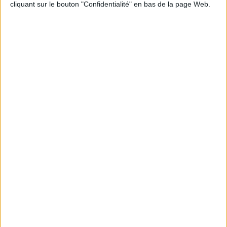
cliquant sur le bouton "Confidentialité" en bas de la page Web.
Informations pratiques
Conditions d'utilisation du site
Qui sommes-nous
Mentions Légales
Frais de port & Livraison
Conditions Générales de Vente
À votre service
Offres d'emploi
Offres Partenaires
À découvrir
FeniXX
EDRLab
RetroNews
BnF : portail des métiers du livre
Cercle de la librairie