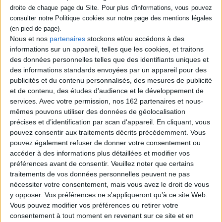
écrit en anglais, amène
Leopold Bloom à le traduire
et à l'actualiser par des
commentaires. L'ouvrage
Nous et nos
partenaires
stockons et/ou accédons à des
révèle les échanges d'Isaac
informations sur un appareil, telles que les cookies, et traitons
Newton, du grand rabbin de
Londres Aaron Uri Phébus
des données personnelles telles que des identifiants uniques et
Ha...
des informations standards envoyées par un appareil pour des
20,00 €
publicités et du contenu personnalisés, des mesures de publicité
En stock *
et de contenu, des études d'audience et le développement de
*stock limité
services.
Avec votre permission, nos 162 partenaires et nous-
mêmes pouvons utiliser des données de géolocalisation
AJOUTER AU PANIER
précises et d’identification par scan d'appareil. En cliquant, vous
pouvez consentir aux traitements décrits précédemment. Vous
pouvez également refuser de donner votre consentement ou
accéder à des informations plus détaillées et modifier vos
1
préférences avant de consentir.
Veuillez noter que certains
traitements de vos données personnelles peuvent ne pas
Découvrez nos Newsletters Mollat !
nécessiter votre consentement, mais vous avez le droit de vous
y opposer. Vos préférences ne s'appliqueront qu’à ce site Web.
Vous pouvez modifier vos préférences ou retirer votre
JE M'INSCRIS
consentement à tout moment en revenant sur ce site et en