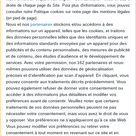
simultanément que son
simultanément que son
père biologique est en
père biologique est en
réalité iranien et qu'elle est
réalité iranien et qu'elle est
enceinte d'un inconnu. Ces
enceinte d'un inconnu. Ces
deux nouvelles la poussent à
Nous et nos
partenaires
stockons et/ou accédons à des
deux nouvelles la poussent à
faire des recherches sur ses
faire des recherches sur ses
informations sur un appareil, telles que les cookies, et traitons
origines. Elle part alors en
origines. Elle part alors en
des données personnelles telles que des identifiants uniques et
Iran afin d'en apprendre
Iran afin d'en apprendre
plus...
des informations standards envoyées par un appareil pour des
plus...
20,00 €
publicités et du contenu personnalisés, des mesures de publicité
8,40 €
En stock *
et de contenu, des études d'audience et le développement de
En stock
*stock limité
services.
Avec votre permission, nos 162 partenaires et nous-
mêmes pouvons utiliser des données de géolocalisation
AJOUTER AU PANIER
AJOUTER AU PANIER
précises et d’identification par scan d'appareil. En cliquant, vous
pouvez consentir aux traitements décrits précédemment. Vous
pouvez également refuser de donner votre consentement ou
accéder à des informations plus détaillées et modifier vos
1
préférences avant de consentir.
Veuillez noter que certains
traitements de vos données personnelles peuvent ne pas
Découvrez nos Newsletters Mollat !
nécessiter votre consentement, mais vous avez le droit de vous
y opposer. Vos préférences ne s'appliqueront qu’à ce site Web.
Vous pouvez modifier vos préférences ou retirer votre
JE M'INSCRIS
consentement à tout moment en revenant sur ce site et en