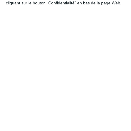
cliquant sur le bouton "Confidentialité" en bas de la page Web.
Informations pratiques
Conditions d'utilisation du site
Qui sommes-nous
Mentions Légales
Frais de port & Livraison
Conditions Générales de Vente
À votre service
Offres d'emploi
Offres Partenaires
À découvrir
FeniXX
EDRLab
RetroNews
BnF : portail des métiers du livre
Cercle de la librairie