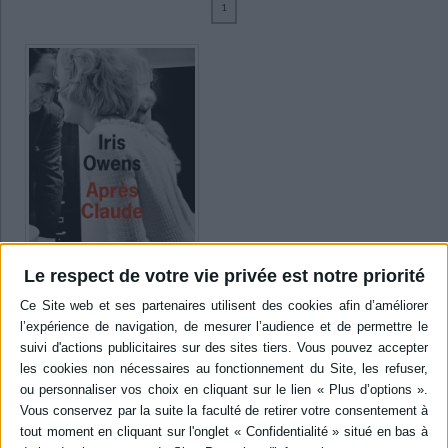
1
Ecologie - Environnement
Danse
Religions - Spiritualités
Bibliothèque de la Pléiade
Critique et histoire littéraire
Kamoun, Josée (1)
Histoire de France
Biographies historiques
Owens, Iris (1)
Classiques scolaires
Littérature ancienne et médiévale
Histoire - Généralités
Histoire des pays
Littérature de voyage
Audio - Livres lus
SUPPORT
Histoire ancienne
Géographie
Littérature en version originale
Humour
livre (1)
Culture scientifique
SÉRIE
DISPONIBILITÉ
Le respect de votre vie privée est notre priorité
disponible (1)
Après Claude
Auteur :
Iris Owens
Éditeur(s) :
Ed. de l'Olivier
New York, années 1970.
Harriet est folle de rage.
Claude, son amant français,
l'a sommée de quitter dans