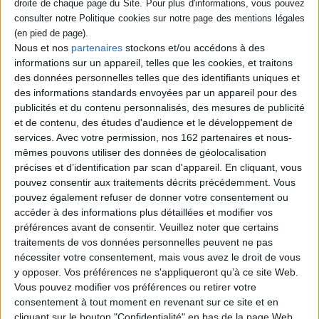
les vingt-quatre heures
l'appartement qu'ils
occupent ensemble à
Greenwich Village. Refusant
Nous et nos
partenaires
stockons et/ou accédons à des
d'obéir, Harriet s'interroge
informations sur un appareil, telles que les cookies, et traitons
sur la domination des
des données personnelles telles que des identifiants uniques et
hommes. Réfugiée à...
22,00 €
des informations standards envoyées par un appareil pour des
publicités et du contenu personnalisés, des mesures de publicité
En stock
et de contenu, des études d'audience et le développement de
AJOUTER AU PANIER
services.
Avec votre permission, nos 162 partenaires et nous-
mêmes pouvons utiliser des données de géolocalisation
précises et d’identification par scan d'appareil. En cliquant, vous
pouvez consentir aux traitements décrits précédemment. Vous
1
pouvez également refuser de donner votre consentement ou
accéder à des informations plus détaillées et modifier vos
préférences avant de consentir.
Veuillez noter que certains
Découvrez nos Newsletters Mollat !
traitements de vos données personnelles peuvent ne pas
nécessiter votre consentement, mais vous avez le droit de vous
JE M'INSCRIS
y opposer. Vos préférences ne s'appliqueront qu’à ce site Web.
Vous pouvez modifier vos préférences ou retirer votre
consentement à tout moment en revenant sur ce site et en
cliquant sur le bouton "Confidentialité" en bas de la page Web.