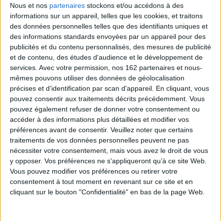
AJOUTER AU PANIER
Nous et nos
partenaires
stockons et/ou accédons à des
informations sur un appareil, telles que les cookies, et traitons
des données personnelles telles que des identifiants uniques et
des informations standards envoyées par un appareil pour des
1
publicités et du contenu personnalisés, des mesures de publicité
et de contenu, des études d'audience et le développement de
services.
Avec votre permission, nos 162 partenaires et nous-
Découvrez nos Newsletters Mollat !
mêmes pouvons utiliser des données de géolocalisation
précises et d’identification par scan d'appareil. En cliquant, vous
JE M'INSCRIS
pouvez consentir aux traitements décrits précédemment. Vous
pouvez également refuser de donner votre consentement ou
accéder à des informations plus détaillées et modifier vos
préférences avant de consentir.
Veuillez noter que certains
Informations pratiques
traitements de vos données personnelles peuvent ne pas
Conditions d'utilisation du site
nécessiter votre consentement, mais vous avez le droit de vous
Qui sommes-nous
y opposer. Vos préférences ne s'appliqueront qu’à ce site Web.
Mentions Légales
Vous pouvez modifier vos préférences ou retirer votre
consentement à tout moment en revenant sur ce site et en
Frais de port & Livraison
cliquant sur le bouton "Confidentialité" en bas de la page Web.
Conditions Générales de Vente
À votre service