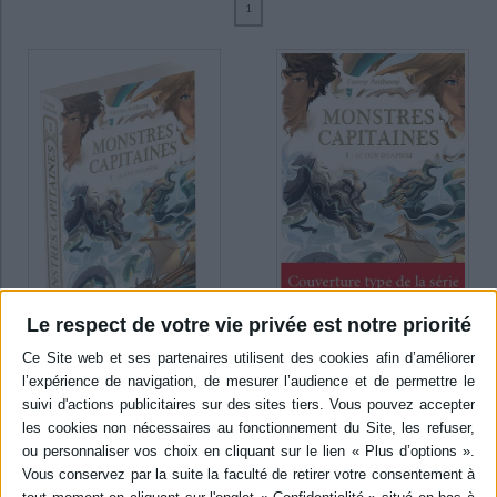
1
Ecologie - Environnement
Danse
Religions - Spiritualités
Bibliothèque de la Pléiade
Critique et histoire littéraire
Anthony, Fanny (2)
Histoire de France
Biographies historiques
Classiques scolaires
Littérature ancienne et médiévale
SUPPORT
Histoire - Généralités
Histoire des pays
Littérature de voyage
Audio - Livres lus
livre (2)
Histoire ancienne
Géographie
Littérature en version originale
Humour
Culture scientifique
SÉRIE
Monstres capitaines (2)
DISPONIBILITÉ
Le respect de votre vie privée est notre priorité
a-paraitre (1)
disponible (1)
Monstres capitaines. Vol. 2.
La lance d'Eapsou
Monstres capitaines. Vol. 1.
Le lien d'Eapsou
Auteur :
Fanny Anthony
Auteur :
Fanny Anthony
Éditeur(s) :
Gulf Stream
Éditeur(s) :
Gulf Stream
Leah et Lieven se rendent à
Dans un monde où les
Lariapoli afin de tenter de