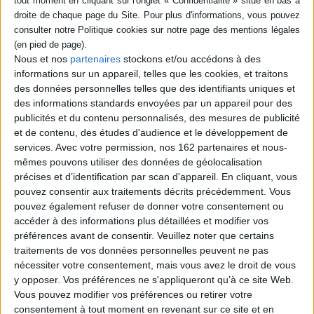
divinités de l'eau, du feu et
sauver Eevan et de
de l'électricité sont
convaincre le Grand conseil
vénérées, seuls certains
que les dragons doivent être
élus touchés par le lien
protégés. Durant l'audience,
d'Eapsou deviennent
Xalili annonce avoir trouvé le
Nous et nos
partenaires
stockons et/ou accédons à des
monstres capitaines et sont
sanctuaire d'Hissera,
capables d'affronter la mer.
dernier refuge des dragons
informations sur un appareil, telles que les cookies, et traitons
Leah et Lieven, élevés sur
de l'eau, mais Leah et Lie...
des données personnelles telles que des identifiants uniques et
des continents différents, se
18,00 €
des informations standards envoyées par un appareil pour des
lient à un...
Bientôt disponible, commandez
publicités et du contenu personnalisés, des mesures de publicité
18,00 €
maintenant
et de contenu, des études d'audience et le développement de
En stock *
*stock limité
services.
Avec votre permission, nos 162 partenaires et nous-
AJOUTER AU PANIER
mêmes pouvons utiliser des données de géolocalisation
AJOUTER AU PANIER
précises et d’identification par scan d'appareil. En cliquant, vous
pouvez consentir aux traitements décrits précédemment. Vous
pouvez également refuser de donner votre consentement ou
accéder à des informations plus détaillées et modifier vos
1
préférences avant de consentir.
Veuillez noter que certains
traitements de vos données personnelles peuvent ne pas
nécessiter votre consentement, mais vous avez le droit de vous
Découvrez nos Newsletters Mollat !
y opposer. Vos préférences ne s'appliqueront qu’à ce site Web.
Vous pouvez modifier vos préférences ou retirer votre
JE M'INSCRIS
consentement à tout moment en revenant sur ce site et en