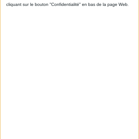
cliquant sur le bouton "Confidentialité" en bas de la page Web.
Informations pratiques
Conditions d'utilisation du site
Qui sommes-nous
Mentions Légales
Frais de port & Livraison
Conditions Générales de Vente
À votre service
Offres d'emploi
Offres Partenaires
À découvrir
FeniXX
EDRLab
RetroNews
BnF : portail des métiers du livre