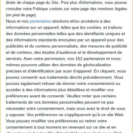
datavisualisation de Google.
L'auteure propose une
méthode structurée pour
transformer des données
Nous et nos
partenaires
stockons et/ou accédons à des
brutes en véritables outils de
informations sur un appareil, telles que les cookies, et traitons
pilotage stratégique. A
travers le...
des données personnelles telles que des identifiants uniques et
24,00 €
des informations standards envoyées par un appareil pour des
En stock *
publicités et du contenu personnalisés, des mesures de publicité
*stock limité
et de contenu, des études d'audience et le développement de
services.
Avec votre permission, nos 162 partenaires et nous-
AJOUTER AU PANIER
mêmes pouvons utiliser des données de géolocalisation
précises et d’identification par scan d'appareil. En cliquant, vous
pouvez consentir aux traitements décrits précédemment. Vous
pouvez également refuser de donner votre consentement ou
1
accéder à des informations plus détaillées et modifier vos
préférences avant de consentir.
Veuillez noter que certains
Découvrez nos Newsletters Mollat !
traitements de vos données personnelles peuvent ne pas
nécessiter votre consentement, mais vous avez le droit de vous
y opposer. Vos préférences ne s'appliqueront qu’à ce site Web.
JE M'INSCRIS
Vous pouvez modifier vos préférences ou retirer votre
consentement à tout moment en revenant sur ce site et en