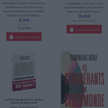
d'enquêtes sur des découvertes
scientifiques, ainsi que sur les
scientifiques, ainsi que sur les
expérimentations personnelles,
expérimentations personnelles,
l'auteure décrit les bienfa...
l'auteure décrit les bienfa...
20,90 €
8,70 €
Disponible chez l'éditeur
En stock *
*stock limité
AJOUTER AU PANIER
AJOUTER AU PANIER
Le hold-up planétaire : la face
cachée de Microsoft
Auteur :
Dominique Nora