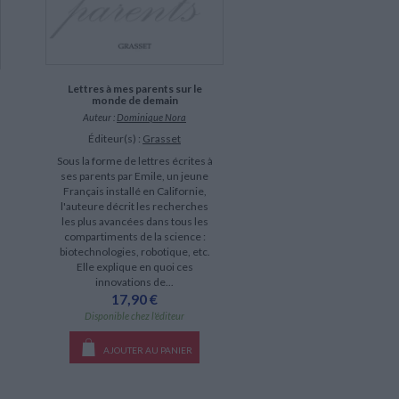
Lettres à mes parents sur le
monde de demain
Auteur :
Dominique Nora
Éditeur(s) :
Grasset
Sous la forme de lettres écrites à
ses parents par Emile, un jeune
Français installé en Californie,
l'auteure décrit les recherches
les plus avancées dans tous les
compartiments de la science :
biotechnologies, robotique, etc.
Elle explique en quoi ces
innovations de...
17,90 €
Disponible chez l'éditeur
AJOUTER AU PANIER