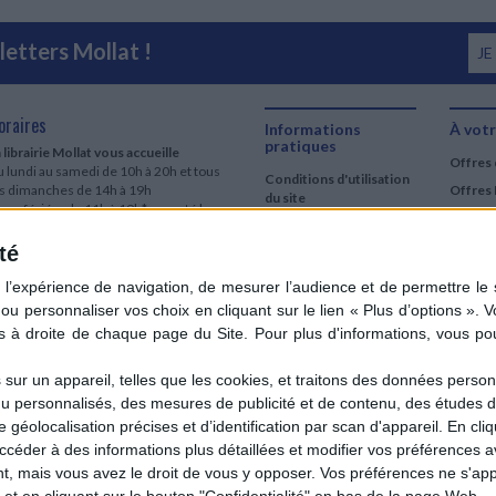
etters Mollat !
JE
oraires
Informations
À votr
pratiques
 librairie Mollat vous accueille
Offres 
 lundi au samedi de 10h à 20h et tous
Conditions d'utilisation
es dimanches de 14h à 19h
Offres 
du site
urs fériés : de 11h à 19h* excepté le
Qui sommes-nous
r mai, le 25 décembre et le 1er janvier
Si le jour férié est un dimanche, de 14h
té
Mentions Légales
 19h
Frais de port & Livraison
 clic et collecte est ouvert
Conditions Générales
 lundi au samedi de 9h30 à 20h et tous
de Vente
es dimanches de 14h à 19h
ur fériés : tous les jours fériés de 11h à
9h* excepté le 1er mai, le 25 décembre
ur un appareil, telles que les cookies, et traitons des données personn
 le 1er janvier
nu personnalisés, des mesures de publicité et de contenu, des études 
Si le jour férié est un dimanche de 14h à
éolocalisation précises et d’identification par scan d'appareil. En cl
9h
der à des informations plus détaillées et modifier vos préférences av
ir le détail des horaires & accès
 mais vous avez le droit de vous y opposer. Vos préférences ne s'app