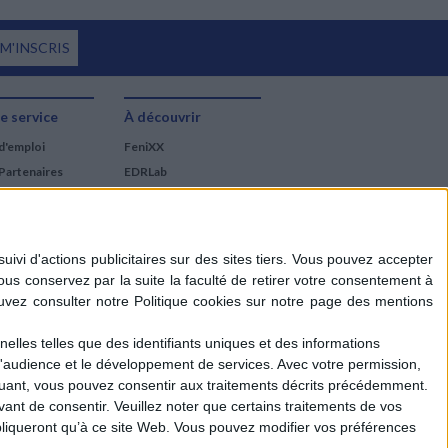
 M'INSCRIS
e service
À découvrir
d'emploi
FeniXX
Partenaires
EDRLab
RetroNews
BnF : portail des métiers
du livre
Cercle de la librairie
Les chèques cadeaux
Mollat
elles telles que des identifiants uniques et des informations
d'audience et le développement de services.
Avec votre permission,
iquant, vous pouvez consentir aux traitements décrits précédemment.
ant de consentir.
Veuillez noter que certains traitements de vos
liqueront qu’à ce site Web. Vous pouvez modifier vos préférences