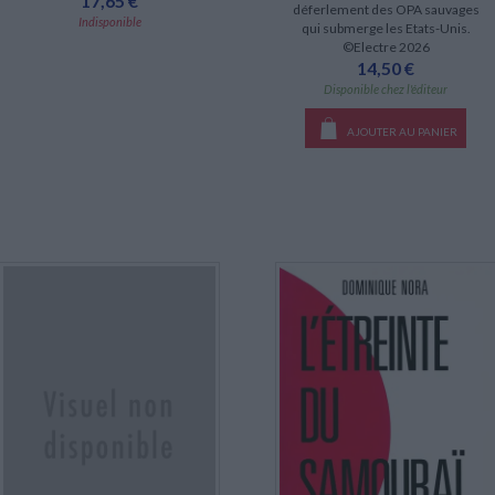
17,65 €
déferlement des OPA sauvages
Indisponible
qui submerge les Etats-Unis.
©Electre 2026
14,50 €
Disponible chez l'éditeur
AJOUTER AU PANIER