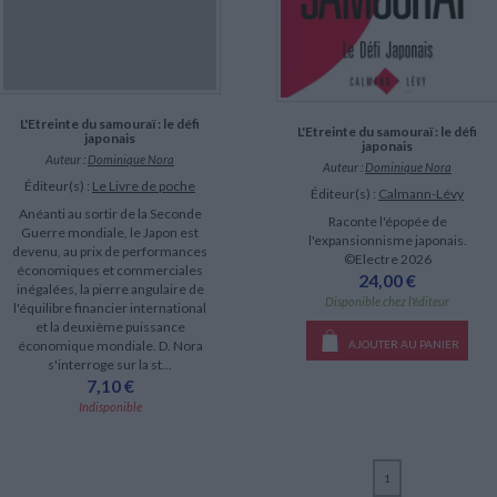
L'Etreinte du samouraï : le défi
L'Etreinte du samouraï : le défi
japonais
japonais
Auteur :
Dominique Nora
Auteur :
Dominique Nora
Éditeur(s) :
Le Livre de poche
Éditeur(s) :
Calmann-Lévy
Anéanti au sortir de la Seconde
Raconte l'épopée de
Guerre mondiale, le Japon est
l'expansionnisme japonais.
devenu, au prix de performances
©Electre 2026
économiques et commerciales
24,00 €
inégalées, la pierre angulaire de
Disponible chez l'éditeur
l'équilibre financier international
et la deuxième puissance
AJOUTER AU PANIER
économique mondiale. D. Nora
s'interroge sur la st...
7,10 €
Indisponible
1