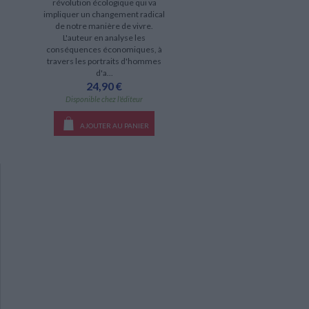
révolution écologique qui va
impliquer un changement radical
de notre manière de vivre.
L'auteur en analyse les
conséquences économiques, à
travers les portraits d'hommes
d'a...
24,90 €
Disponible chez l'éditeur
AJOUTER AU PANIER