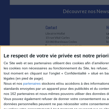
Découvrez nos Newsl
Contact
H
Librairie Mollat
La
15 rue Vital-Carles
Du
33 080 Bordeaux Cedex
l
Standard :
05 56 56 40 40
Jo
Service client mollat.com :
05 56 56 40
1e
83
* 
Le respect de votre vie privée est notre priori
Contactez-nous
à
Le
du
l
Jo
1
Nous et nos
partenaires
stockons et/ou accédons à des informations s
et
standards envoyées par un appareil pour des publicités et du conte
* 
nos 162 partenaires et nous-mêmes pouvons utiliser des données de g
1
Vous pouvez également refuser de donner votre consentement ou accé
Vo
données personnelles peuvent ne pas nécessiter votre consentement,