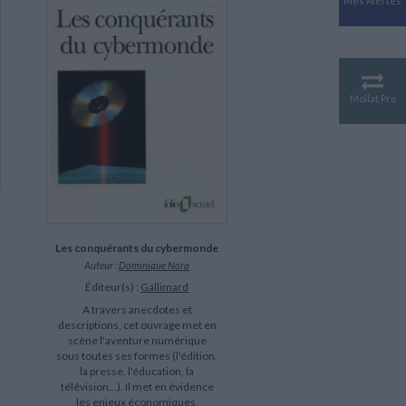
Mes Alertes
Antiquité
Mythologies
GÉOGRAPHIE
Géographie - Démographie -
Territoire
Mollat Pro
CULTURE SCIENTIFIQUE
Essais scientifique
Astronomie
Les conquérants du cybermonde
Auteur :
Dominique Nora
Éditeur(s) :
Gallimard
A travers anecdotes et
descriptions, cet ouvrage met en
scène l'aventure numérique
sous toutes ses formes (l'édition,
la presse, l'éducation, la
télévision...). Il met en évidence
les enjeux économiques,