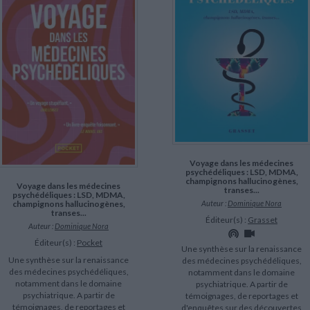
LITTÉRATURE DE VOYAGE
Dictionnaires Français
Histoire moderne
Relations et politiques
internationales
Dictionnaires Bilingues
Récits des voyageurs et des
Histoire contemporaine
explorateurs
Sécurité nationale - Défense
Langues universitaires -
BIOGRAPHIES HISTORIQUES
Dictionnaires et méthodes
ECOLOGIE - ENVIRONNEMENT
Biographies historiques
Méthodes Langues Grand public
Ecologie
Français langues étrangères
HISTOIRE - GÉNÉRALITÉS
CHARGEMENT...
Historiographie
Etudes historiques
Généalogie - Héraldique
Franc-maçonnerie
Voyage dans les médecines
psychédéliques : LSD, MDMA,
champignons hallucinogènes,
Voyage dans les médecines
transes...
psychédéliques : LSD, MDMA,
Auteur :
Dominique Nora
champignons hallucinogènes,
transes...
Éditeur(s) :
Grasset
Auteur :
Dominique Nora
Éditeur(s) :
Pocket
Une synthèse sur la renaissance
Une synthèse sur la renaissance
des médecines psychédéliques,
des médecines psychédéliques,
notamment dans le domaine
notamment dans le domaine
psychiatrique. A partir de
psychiatrique. A partir de
témoignages, de reportages et
témoignages, de reportages et
d'enquêtes sur des découvertes