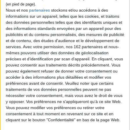
Nous et nos
partenaires
stockons et/ou accédons à des
informations sur un appareil, telles que les cookies, et traitons
des données personnelles telles que des identifiants uniques et
des informations standards envoyées par un appareil pour des
publicités et du contenu personnalisés, des mesures de publicité
et de contenu, des études d'audience et le développement de
services.
Avec votre permission, nos 162 partenaires et nous-
mêmes pouvons utiliser des données de géolocalisation
précises et d’identification par scan d'appareil. En cliquant, vous
pouvez consentir aux traitements décrits précédemment. Vous
pouvez également refuser de donner votre consentement ou
La vie Parisienne Devos
Colorature - Devos,
accéder à des informations plus détaillées et modifier vos
Mauillon Br
Münchner
préférences avant de consentir.
Veuillez noter que certains
Rundfunkorchester,
Auteur :
Offenbach, Jacques
Campellone
traitements de vos données personnelles peuvent ne pas
(1819-1880)
Auteur :
Offenbach, Jacques
nécessiter votre consentement, mais vous avez le droit de vous
Éditeur(s) :
Naxos
(1819-1880)
y opposer. Vos préférences ne s'appliqueront qu’à ce site Web.
26,99 €
Éditeur(s) :
Alpha musique
Vous pouvez modifier vos préférences ou retirer votre
Indisponible
17,99 €
consentement à tout moment en revenant sur ce site et en
Indisponible
cliquant sur le bouton "Confidentialité" en bas de la page Web.