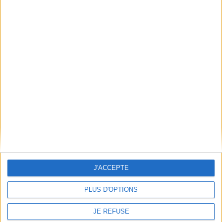
La Perichole / Minkovski
Orphée aux Enfers. Prieto,
Lewek, HOPP, Von Otter,
Auteur :
Offenbach, Jacques
Beekmann, Winkler,
(1819-1880)
Mazzola, Kosky
J'ACCEPTE
Éditeur(s) :
Palazetto Bru
Auteur :
Offenbach, Jacques
(1819-1880)
zane
PLUS D'OPTIONS
Éditeur(s) :
C Major
29,90 €
Entertainment
Indisponible
JE REFUSE
34,99 €