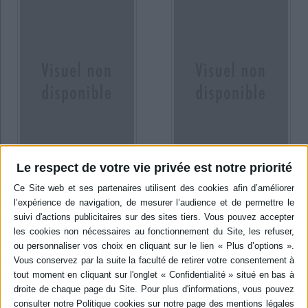
Le respect de votre vie privée est notre priorité
Le violoneux- Le 66
La Périchole D'oustrac &
Leroy DVD
Auteur :
Offenbach, Jacques
Auteur :
Offenbach, Jacques
(1819-1880)
(1819-1880)
Éditeur(s) :
CPO
Éditeur(s) :
Naxos
18,99 €
27,99 €
Indisponible
Indisponible