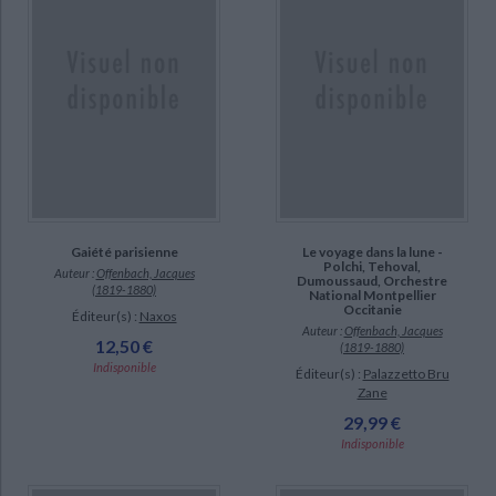
Gaiété parisienne
Le voyage dans la lune -
Polchi, Tehoval,
Auteur :
Offenbach, Jacques
Dumoussaud, Orchestre
(1819-1880)
National Montpellier
Occitanie
Éditeur(s) :
Naxos
Auteur :
Offenbach, Jacques
12,50 €
(1819-1880)
Indisponible
Éditeur(s) :
Palazzetto Bru
Zane
29,99 €
Indisponible