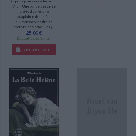
Caprice pour succéder au roi
V'lan. Une bande dessinée
coffret (1)
créée d'après une
adaptation de l'opéra
poche (1)
d'Offenbach inspiré de
l'oeuvre de Verne. Un Q...
25,00 €
SÉRIE
Disponible chez l'éditeur
AJOUTER AU PANIER
DISPONIBILITÉ
disponible (27)
CHARGEMENT...
epuise (19)