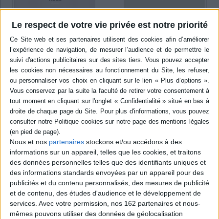
Elégies mineures
Le respect de votre vie privée est notre priorité
Au nord du futur
Auteur :
Christophe Manon
Auteur :
Christophe Manon
Éditeur(s) :
Nous
Éditeur(s) :
Nous
Des élégies qui disent
Une expérience de poésie
l'urgence du souvenir afin
conversationnelle et
de conjurer l'apparente
méditative, s'adressant à un
normalité du temps qui
tu non identifié et variable
passe. Elles chantent ce qui
incluant le lecteur,
est révolu mais aussi ce qui
composée de trois temps
va advenir, dans un rythme
qui se complètent, qui
souple et irrégulier.
revisite les traces d'un passé
©Electre 2026
commun douloureux à partir
16,00 €
d'un point d'énonciation
situé dans l...
Nous et nos
partenaires
stockons et/ou accédons à des
En stock *
15,00 €
*stock limité
informations sur un appareil, telles que les cookies, et traitons
Indisponible
des données personnelles telles que des identifiants uniques et
AJOUTER AU PANIER
des informations standards envoyées par un appareil pour des
publicités et du contenu personnalisés, des mesures de publicité
et de contenu, des études d'audience et le développement de
services.
Avec votre permission, nos 162 partenaires et nous-
mêmes pouvons utiliser des données de géolocalisation