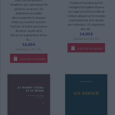
sous forme de brefs
l'espèce humaine qui en
chapitres qui sont autant de
Dans les décombres (1)
souligne la fragilité et pose
poèmes en prose. S'y
un regard à la fois lucide et
déploient en motifs
mélancolique sur le monde
obsessionnels la stupeur
DISPONIBILITÉ
contemporain et le destin
d'être au monde, la mort,
des individus. S'y déploient
l'amour, la toute-puissance
des ob...
disponible (16)
du désir, la joie et le
14,00 €
désarroi, la grandeur et les
epuise (9)
Expédié sous 10 à 15 j.
fa...
16,00 €
manquant (6)
AJOUTER AU PANIER
Expédié sous 10 à 15 j.
AJOUTER AU PANIER
CHARGEMENT...