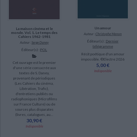
Un amour
La maison cinéma et le
monde. Vol. 1. Le temps des
Auteur :
Christophe Manon
Cahiers 1962-1981
Éditeur(s) :
Dernier
Auteur :
Serge Daney
télégramme
Éditeur(s) :
POL
Récit poétique d'un amour
impossible. ©Electre 2026
Cet ouvrage est le premier
5,00 €
d'une série consacrée aux
Indisponible
textes de S. Daney,
provenant de périodiques
(Les Cahiers du cinéma,
Libération, Trafic),
d'entretiens publiés ou
radiophoniques (Microfilms
sur France Culture) ou de
sources plus disparates
(livres, catalogues, au...
30,90 €
Indisponible