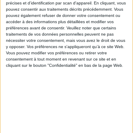
précises et d’identification par scan d'appareil. En cliquant, vous
pouvez consentir aux traitements décrits précédemment. Vous
pouvez également refuser de donner votre consentement ou
accéder à des informations plus détaillées et modifier vos
préférences avant de consentir.
Veuillez noter que certains
traitements de vos données personnelles peuvent ne pas
nécessiter votre consentement, mais vous avez le droit de vous
y opposer. Vos préférences ne s'appliqueront qu’à ce site Web.
Vous pouvez modifier vos préférences ou retirer votre
consentement à tout moment en revenant sur ce site et en
cliquant sur le bouton "Confidentialité" en bas de la page Web.
Testament
Auteur :
Christophe Manon
Qui vive
Éditeur(s) :
Léo Scheer
Auteur :
Christophe Manon
Un poète trentenaire rédige
Éditeur(s) :
Dernier
son testament, une occasion
télégramme
de régler ses comptes et de
Un recueil poétique sur la
dresser le portrait d'une
fraternité, l'espérance et la
génération. La vie de
lutte. ©Electre 2026
François Villon se mêle à
12,00 €
celle de l'auteur sous forme
de roman en vers dévoilant
Indisponible
les errances, les joies et les