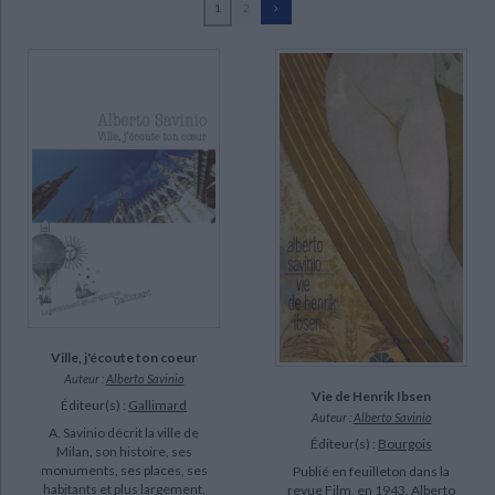
1
2
Ecologie - Environnement
Danse
Religions - Spiritualités
Bibliothèque de la Pléiade
Critique et histoire littéraire
Savinio, Alberto (28)
Histoire de France
Biographies historiques
Frank, Nino (5)
Classiques scolaires
Littérature ancienne et médiévale
Histoire - Généralités
Histoire des pays
Bouchard, François (2)
Littérature de voyage
Audio - Livres lus
Ceccatty, René de (2)
Histoire ancienne
Géographie
Littérature en version originale
Humour
Ducrot, Sandra (2)
Culture scientifique
Laclavetine, Jean-Marie (2)
Paoloni, Christian (2)
Schifano, Jean-Noël (2)
SUPPORT
Ville, j'écoute ton coeur
livre (19)
Auteur :
Alberto Savinio
poche (7)
Vie de Henrik Ibsen
Éditeur(s) :
Gallimard
Auteur :
Alberto Savinio
IAD (2)
A. Savinio décrit la ville de
Éditeur(s) :
Bourgois
Milan, son histoire, ses
monuments, ses places, ses
Publié en feuilleton dans la
SÉRIE
habitants et plus largement,
revue Film, en 1943. Alberto