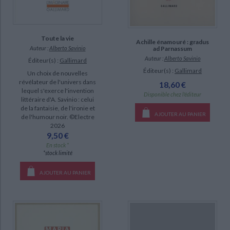
Toute la vie
Achille énamouré : gradus
Auteur :
Alberto Savinio
ad Parnassum
Auteur :
Alberto Savinio
Éditeur(s) :
Gallimard
Éditeur(s) :
Gallimard
Un choix de nouvelles
révélateur de l'univers dans
18,60 €
lequel s'exerce l'invention
Disponible chez l'éditeur
littéraire d'A. Savinio : celui
de la fantaisie, de l'ironie et
AJOUTER AU PANIER
de l'humour noir. ©Electre
2026
9,50 €
En stock *
*stock limité
AJOUTER AU PANIER