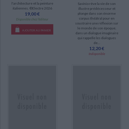
l'architecture et la peinture
Savinio rêve la vie de son
italiennes. ©Electre 2026
illustre prédécesseur et
19,00 €
plonge dans son énorme
DISPONIBILITÉ
corpus théâtral pour en
Disponible chez l'éditeur
soustraire une réflexion sur
disponible (14)
le monde de son époque,
AJOUTER AU PANIER
dans un dialogue imaginaire
epuise (14)
qui rappelle les dialogues
de...
12,20 €
Indisponible
CHARGEMENT...