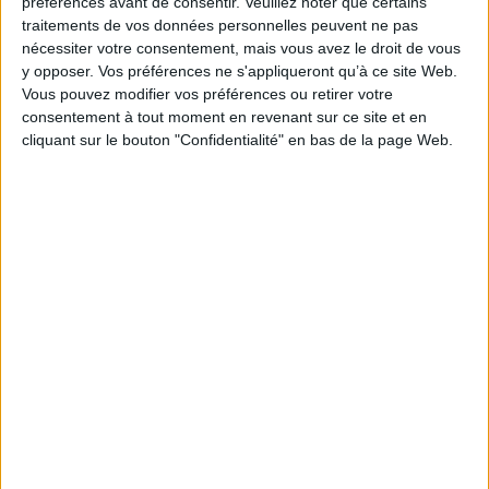
préférences avant de consentir.
Veuillez noter que certains
La maison hantée
traitements de vos données personnelles peuvent ne pas
Capri
Auteur :
Alberto Savinio
nécessiter votre consentement, mais vous avez le droit de vous
Auteur :
Alberto Savinio
Éditeur(s) :
Stock
y opposer. Vos préférences ne s'appliqueront qu’à ce site Web.
Éditeur(s) :
le Promeneur
Vous pouvez modifier vos préférences ou retirer votre
Ce qui gronde derrière les
Capri, lieu mythique, théâtre
agissements grotesques
consentement à tout moment en revenant sur ce site et en
de toutes les séductions, où
des habitants d'une pension
cliquant sur le bouton "Confidentialité" en bas de la page Web.
se mène une vie de flirt et
de la rue Saint-Jacques, à
d'oisiveté, d'aventures et de
Paris, ce sont les rumeurs
jouissance, trouve dans ce
de la guerre. Celle sui
texte un observateur
commença un certain mois
ironique et subtil. ©Electre
d'aout. ©Electre 2026
2026
8,40 €
10,85 €
Indisponible
Indisponible