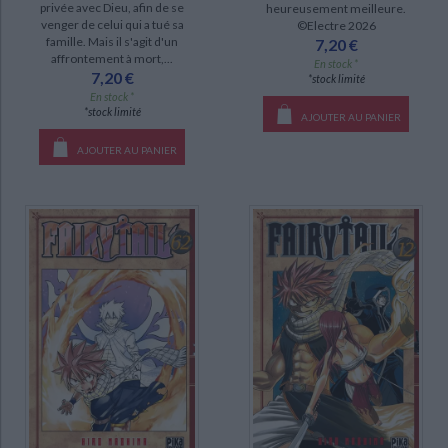
privée avec Dieu, afin de se
heureusement meilleure.
venger de celui qui a tué sa
©Electre 2026
famille. Mais il s'agit d'un
7,20 €
affrontement à mort,...
En stock *
7,20 €
*stock limité
En stock *
*stock limité
AJOUTER AU PANIER
AJOUTER AU PANIER