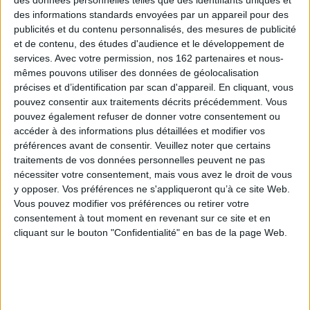
des données personnelles telles que des identifiants uniques et
des informations standards envoyées par un appareil pour des
publicités et du contenu personnalisés, des mesures de publicité
et de contenu, des études d'audience et le développement de
services.
Avec votre permission, nos 162 partenaires et nous-
mêmes pouvons utiliser des données de géolocalisation
précises et d’identification par scan d'appareil. En cliquant, vous
pouvez consentir aux traitements décrits précédemment. Vous
pouvez également refuser de donner votre consentement ou
accéder à des informations plus détaillées et modifier vos
préférences avant de consentir.
Veuillez noter que certains
traitements de vos données personnelles peuvent ne pas
Fairy Tail. Vol. 38
Fairy Tail. Vol. 47
nécessiter votre consentement, mais vous avez le droit de vous
Auteur :
Hiro Mashima
Auteur :
Hiro Mashima
y opposer. Vos préférences ne s'appliqueront qu’à ce site Web.
Éditeur(s) :
Pika
Éditeur(s) :
Pika
Vous pouvez modifier vos préférences ou retirer votre
La dernière épreuve du
Trafzer et Tempester
consentement à tout moment en revenant sur ce site et en
grand tournoi de la magie
semblent avoir l'avantage
cliquant sur le bouton "Confidentialité" en bas de la page Web.
vient d'être révélée. Mais,
dans le combat qui les
dans les coulisses de la fête,
oppose à Gajil et à Natsu,
la Lucy venue du futur décrit
mais ces derniers sont
un avenir bien sombre et le
pleins de ressources et
retour des dragons : Natsu
bénéficient d'un allié
et ses amis doivent agir afin
inespéré. ©Electre 2026
de trouver un moyen d'y