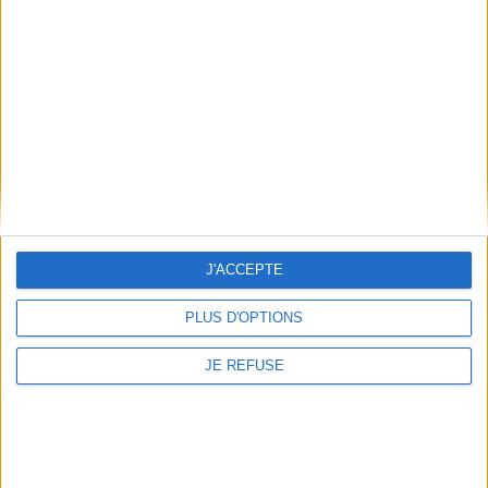
*stock limité
*stock limité
AJOUTER AU PANIER
AJOUTER AU PANIER
J'ACCEPTE
PLUS D'OPTIONS
JE REFUSE
Fairy Tail. Vol. 35
Fairy Tail. Vol. 59
Auteur :
Hiro Mashima
Auteur :
Hiro Mashima
Éditeur(s) :
Pika
Éditeur(s) :
Pika