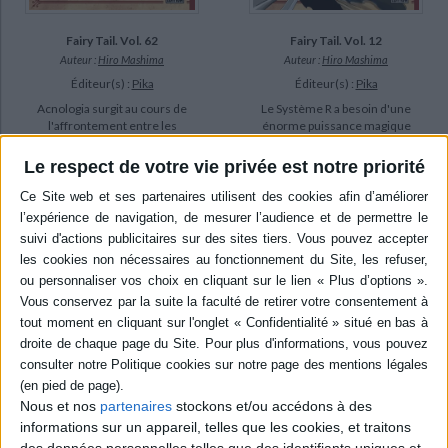
Fairy Tail. Vol. 62
Fairy Tail. Vol. 12
Auteur :
Hiro Mashima
Auteur :
Hiro Mashima
Éditeur(s) :
Pika
Éditeur(s) :
Pika
Acnologia surgit au cours de
Le Système R a besoin d'une
l'affrontement entre les
énorme puissance magique
camps de Natsu et Zeleph.
pour fonctionner. Or, Gerald
Erza, Wendy et Gerald sont
ne semble pas surpris de
Le respect de votre vie privée est notre priorité
en mauvaise posture quand
cette révélation que lui a
apparaît une personne qui
faite Erza. Il met en place des
sait comment vaincre le
stratégies pour réaliser ses
dragon maléfique. ©Electre
projets. Toutefois il lui faut
2026
composer avec le pouvoir
7,20 €
réel de Natsu. ©...
7,20 €
En stock *
*stock limité
En stock *
*stock limité
AJOUTER AU PANIER
AJOUTER AU PANIER
Nous et nos
partenaires
stockons et/ou accédons à des
informations sur un appareil, telles que les cookies, et traitons