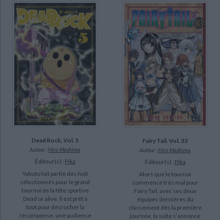
Dead Rock. Vol. 5
Fairy Tail. Vol. 33
Auteur :
Hiro Mashima
Auteur :
Hiro Mashima
Éditeur(s) :
Pika
Éditeur(s) :
Pika
Yakuto fait partie des huit
Alors que le tournoi
sélectionnés pour le grand
commence très mal pour
tournoi de la fête sportive
Fairy Tail, avec ses deux
Dead or alive. Il est prêt à
équipes dernières du
tout pour décrocher la
classement dès la première
récompense, une audience
journée, la suite s’annonce