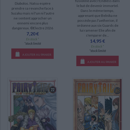
fusionne avec l'Endless dans
Diabolos. Natsu espère
le but de devenir immortel.
Fairy Tail (74)
prendre sa revanche face à
Dans le même temps,
Suzaku mais ni l'un ni l'autre
apprenant que Belnika ne
Edens Zero (35)
ne sentent approcher un
possède pas l'aetherion, il
ennemi encore plus
Rave (35)
ordonne aux six Guards de
dangereux. ©Electre 2026
lui ramener Elie afin de
7,20 €
Fairy Tail : 100 years quest (24)
s'emparer de...
En stock *
14,95 €
Rave : the groove adventure (15)
*stock limité
En stock *
*stock limité
Fairy Tail : la grande aventure de Happy (9)
AJOUTER AU PANIER
Fairy Tail : blue mistral (8)
AJOUTER AU PANIER
Monster hunter orage (8)
DISPONIBILITÉ
disponible (214)
epuise (49)
CHARGEMENT...
a-paraitre (6)
manquant (1)