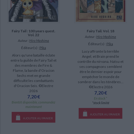
Fairy Tail : 100 years quest.
Fairy Tail. Vol. 18
Vol. 22
Auteur :
Hiro Mashima
Auteur :
Hiro Mashima
Éditeur(s) :
Pika
Éditeur(s) :
Pika
Lucy affronte la terrible
Alors qu'une bataille éclate
Angel, et Brain prend le
entre la guilde de Fairy Tail et
contrôle du nirvana. Natsu et
des membres de Fire &
ses compagnons semblent
Flame, la bande d'Oracion
être le dernier espoir pour
Sechs met en grande
empêcher le monde de
difficulté les combattants
sombrer dans les ténèbres...
d'Oracion Seis. ©Electre
©Electre 2026
2026
7,20 €
7,20 €
En stock *
Bientôt disponible, commandez
*stock limité
maintenant
AJOUTER AU PANIER
AJOUTER AU PANIER