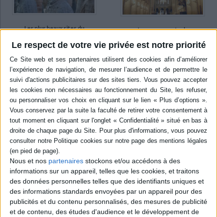
Les plus beaux sites du
Les monuments : le
patrimoine mondial de
patrimoine mondial de
l'Unesco : les monuments,
l'Unesco
Le respect de votre vie privée est notre priorité
les sites archéologiques,
Auteur :
Marco Cattaneo
les sites naturels
Éditeur(s) :
Gründ
Auteur :
Marco Cattaneo
Éditeur(s) :
Gründ
Propose continent par
continent, pays par pays, la
Une sélection de 110 sites
découverte par le texte et la
du patrimoine mondial de
photographie d'une
l'Unesco, organisée autour
sélection d'une centaine de
de trois thématiques :
monuments ou sites
l'architecture, l'archéologie
représentatifs d'une
et la nature. ©Electre 2026
certaine tradition, culture,
29,95 €
etc. et exceptionnels sur le
Indisponible
plan architectural : le Taj
Mahal, la méd...
Nous et nos
partenaires
stockons et/ou accédons à des
40,52 €
informations sur un appareil, telles que les cookies, et traitons
Indisponible
des données personnelles telles que des identifiants uniques et
des informations standards envoyées par un appareil pour des
publicités et du contenu personnalisés, des mesures de publicité
et de contenu, des études d'audience et le développement de