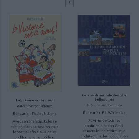
1
Ecologie - Environnement
Danse
Religions - Spiritualités
Bibliothèque de la Pléiade
Critique et histoire littéraire
Cattaneo, Marco (10)
Histoire de France
Biographies historiques
Trifoni, Jasmina (9)
Classiques scolaires
Littérature ancienne et médiévale
Histoire - Généralités
Histoire des pays
Boisset, Geneviève (6)
Littérature de voyage
Audio - Livres lus
Varejka, Pascal (6)
Histoire ancienne
Géographie
Littérature en version originale
Humour
Duverne-Colla, Marie-Paule (2)
Culture scientifique
Kastner-Uomini, Marie (2)
Poncioni, François (2)
Schelstraete, Etienne (2)
CHARGEMENT...
SUPPORT
Le tour du monde des plus
belles villes
La victoire est à nous !
livre (10)
Auteur :
Marco Cattaneo
Auteur :
Marco Cattaneo
Éditeur(s) :
Ed. White star
Éditeur(s) :
Poulpe fictions
SÉRIE
70 villes de tous les
Avec son ami Skip, Jadel se
continents, racontées à
réfugie dans sa passion pour
travers leur histoire, leur
le football afin d'oublier les
DISPONIBILITÉ
architecture, leur population
problèmes du quotidien.