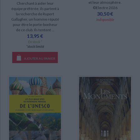
et leur atmosphère.
Cherchant à aider leur
©Electre 2026
epuise (9)
équipe préférée, ils partent à
30,50 €
la recherche de Rupert
disponible (1)
Gallagher, un homme réputé
Indisponible
pour être le porte-bonheur
de ce club. Ils tentent ...
13,95 €
En stock *
*stock limité
AJOUTER AU PANIER