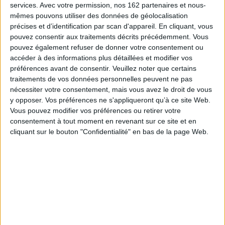
services.
Avec votre permission, nos 162 partenaires et nous-
mêmes pouvons utiliser des données de géolocalisation
précises et d’identification par scan d'appareil. En cliquant, vous
pouvez consentir aux traitements décrits précédemment. Vous
pouvez également refuser de donner votre consentement ou
accéder à des informations plus détaillées et modifier vos
préférences avant de consentir.
Veuillez noter que certains
traitements de vos données personnelles peuvent ne pas
nécessiter votre consentement, mais vous avez le droit de vous
y opposer. Vos préférences ne s'appliqueront qu’à ce site Web.
Sites archéologiques
Monuments
Vous pouvez modifier vos préférences ou retirer votre
Auteur :
Marco Cattaneo
Auteur :
Marco Cattaneo
consentement à tout moment en revenant sur ce site et en
Éditeur(s) :
Gründ
cliquant sur le bouton "Confidentialité" en bas de la page Web.
Éditeur(s) :
Gründ
Présente et étudie 100 sites
Propose continent par
archéologiques, classés par
continent, pays par pays, la
continent, qui font partie de
découverte par le texte et la
la liste du patrimoine
photographie d'une
mondial de l'Unesco.
sélection d'une centaine de
©Electre 2026
monuments ou sites
19,95 €
représentatifs d'une
certaine tradition, culture,
Indisponible
etc. et exceptionnels sur le
plan architectural : le Taj