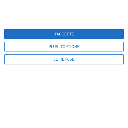
AJOUTER AU PANIER
1
J'ACCEPTE
PLUS D'OPTIONS
Découvrez nos Newsletters Mollat !
JE REFUSE
JE M'INSCRIS
Informations pratiques
Conditions d'utilisation du site
Qui sommes-nous
Mentions Légales
Frais de port & Livraison
Conditions Générales de Vente