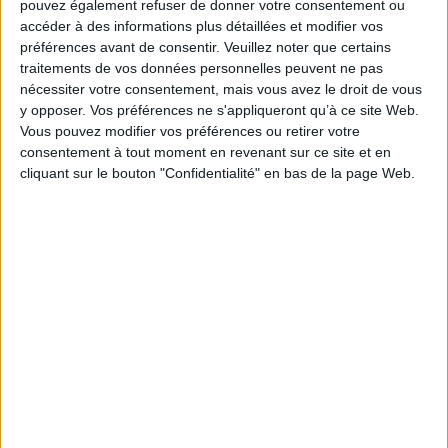
pouvez également refuser de donner votre consentement ou
AJOUTER AU PANIER
accéder à des informations plus détaillées et modifier vos
préférences avant de consentir.
Veuillez noter que certains
traitements de vos données personnelles peuvent ne pas
nécessiter votre consentement, mais vous avez le droit de vous
y opposer. Vos préférences ne s'appliqueront qu’à ce site Web.
Vous pouvez modifier vos préférences ou retirer votre
consentement à tout moment en revenant sur ce site et en
cliquant sur le bouton "Confidentialité" en bas de la page Web.
Aspects de la
mondialisation politique :
rapport du groupe de travail
Iran, l'islamisme dans
de l'Académie des sciences
l'impasse
morales et politiques
Auteur :
Ramine Kamrane
Auteur :
Académie des sciences
morales et politiques (France)
Éditeur(s) :
Buchet Chastel