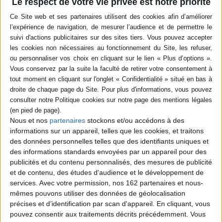
Le respect de votre vie privée est notre priorité
La fatwa contre Rushdie :
Iran : les coulisses d'un
une interprétation
totalitarisme
stratégique
Auteur :
Ramine Kamrane
Auteur :
Ramine Kamrane
Éditeur(s) :
Climats
Éditeur(s) :
Kimé
Réflexion politique sur les
Un essai qui remet en cause
objectifs du régime
l'image que nous avons de
Nous et nos
partenaires
stockons et/ou accédons à des
islamique en Iran et sur la
l'affaire Rushdie et de la
nature de ce régime.
informations sur un appareil, telles que les cookies, et traitons
révolution islamique.
Autrefois qualifiée de
L'auteur part du constat que
des données personnelles telles que des identifiants uniques et
société la plus moderne du
les raisons de la fatwa de
des informations standards envoyées par un appareil pour des
Moyen-Orient, la société
Khomeiny ne sont pas dans
publicités et du contenu personnalisés, des mesures de publicité
iranienne s'est effondrée
les Versets sataniques et il
suite à la révolution
et de contenu, des études d'audience et le développement de
les recherche dans la vision
islamique. Les auteurs
religieuse de l'Imam, sa...
services.
Avec votre permission, nos 162 partenaires et nous-
proposent un état des li...
16,30 €
mêmes pouvons utiliser des données de géolocalisation
19,30 €
Indisponible
précises et d’identification par scan d'appareil. En cliquant, vous
Disponible chez l'éditeur
pouvez consentir aux traitements décrits précédemment. Vous