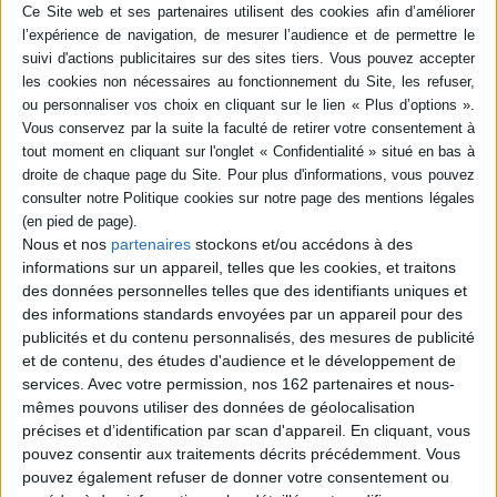
17,00 €
AJOUTER AU PANIER
Indisponible
Nous et nos
partenaires
stockons et/ou accédons à des
informations sur un appareil, telles que les cookies, et traitons
des données personnelles telles que des identifiants uniques et
des informations standards envoyées par un appareil pour des
publicités et du contenu personnalisés, des mesures de publicité
et de contenu, des études d'audience et le développement de
L'EPS face au sensible et à
services.
Avec votre permission, nos 162 partenaires et nous-
Amours clandestines :
l'artistique
nouvelle enquête :
mêmes pouvons utiliser des données de géolocalisation
Éditeur(s) :
AFRAPS
l'extraconjugalité durable à
l'épreuve du genre
précises et d’identification par scan d'appareil. En cliquant, vous
Panorama des recherches
Auteur :
Marie-Carmen Garcia
pouvez consentir aux traitements décrits précédemment. Vous
actuelles concernant
Éditeur(s) :
Presses
pouvez également refuser de donner votre consentement ou
l'enseignement des
universitaires de Lyon