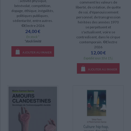
: activité physique,
comment les valeurs de
DISPONIBILITÉ
bénévolat, compétition,
liberté, de création, de quête
dopage, éthique, inégalités,
de soi, d'épanouissement
politiques publiques,
disponible (10)
personnel, de transgression
sédentarité, entre autres.
héritées des années 1970
epuise (2)
©Electre 2026
se perpétuent et
24,00 €
s'actualisent, voire se
En stock *
contredisent, dans le cirque
*stock limité
contemporain. ©Electre
2026
12,00 €
AJOUTER AU PANIER
Expédié sous 10 à 15 j.
AJOUTER AU PANIER