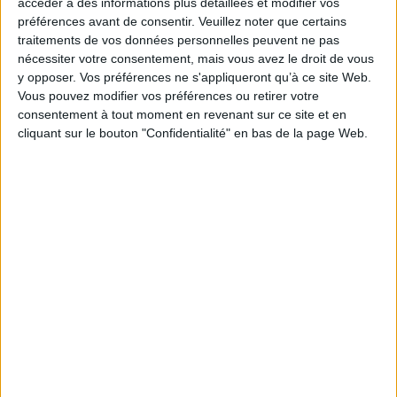
pratiques physiques
accéder à des informations plus détaillées et modifier vos
artistiques. Les usages à
Après une première
préférences avant de consentir.
Veuillez noter que certains
différents niveaux, du
enquête publiée en 2016, la
traitements de vos données personnelles peuvent ne pas
primaire à la formation en
sociologue aborde
nécessiter votre consentement, mais vous avez le droit de vous
STAPS, et dans des
l'infidélité à partir de thèmes
disciplines variées
y opposer. Vos préférences ne s'appliqueront qu’à ce site Web.
comme la naissance, la
(acrosport, gymnastique
Vous pouvez modifier vos préférences ou retirer votre
famille et l'argent. Elle opte
rythmique, danse) sont
pour une approche féministe
consentement à tout moment en revenant sur ce site et en
analysées afin de met...
afin d'analyser la part de la
cliquant sur le bouton "Confidentialité" en bas de la page Web.
25,00 €
domination masculine au
Expédié sous 10 à 15 j.
sein des couples illégitimes.
©Ele...
18,00 €
AJOUTER AU PANIER
Disponible chez l'éditeur
AJOUTER AU PANIER