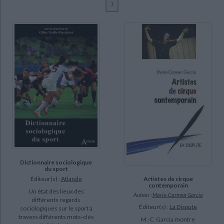
1
Ecologie - Environnement
Danse
Religions - Spiritualités
Bibliothèque de la Pléiade
Critique et histoire littéraire
Garcia, Marie-Carmen (12)
Histoire de France
Biographies historiques
Cogérino-Duboudin, Geneviève (3)
Classiques scolaires
Littérature ancienne et médiévale
Histoire - Généralités
Histoire des pays
Fouilhoux, Biliana (2)
Littérature de voyage
Audio - Livres lus
Alliès, Paul (1)
Histoire ancienne
Géographie
Littérature en version originale
Humour
Bouhaouala, Malek (1)
Culture scientifique
Combessie, Philippe (1)
Durif-Varembont, Jean-Pierre (1)
Faure, Sylvia (1)
SUPPORT
livre (10)
Dictionnaire sociologique
du sport
revue (2)
Éditeur(s) :
Atlande
Artistes de cirque
contemporain
CHARGEMENT...
Un état des lieux des
Auteur :
Marie-Carmen Garcia
différents regards
SÉRIE
Éditeur(s) :
La Dispute
sociologiques sur le sport à
travers différents mots-clés
M.-C. Garcia montre