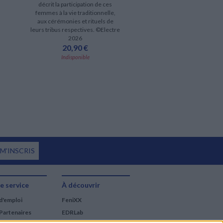
décrit la participation de ces
femmes à la vie traditionnelle,
aux cérémonies et rituels de
leurs tribus respectives. ©Electre
2026
20,90 €
Indisponible
 M'INSCRIS
e service
À découvrir
d'emploi
FeniXX
Partenaires
EDRLab