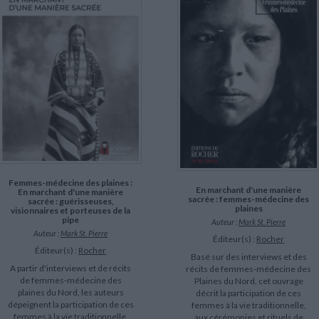
LITTÉRATURE DE VOYAGE
Dictionnaires Français
Histoire moderne
Relations et politiques
internationales
Dictionnaires Bilingues
Récits des voyageurs et des
Histoire contemporaine
explorateurs
Sécurité nationale - Défense
Langues universitaires -
BIOGRAPHIES HISTORIQUES
Dictionnaires et méthodes
ECOLOGIE - ENVIRONNEMENT
Biographies historiques
Méthodes Langues Grand public
Ecologie
Français langues étrangères
HISTOIRE - GÉNÉRALITÉS
Historiographie
Etudes historiques
Généalogie - Héraldique
Franc-maçonnerie
Femmes-médecine des plaines :
En marchant d'une manière
En marchant d'une manière
sacrée : femmes-médecine des
sacrée : guérisseuses,
plaines
visionnaires et porteuses de la
pipe
Auteur :
Mark St. Pierre
Auteur :
Mark St. Pierre
Éditeur(s) :
Rocher
Éditeur(s) :
Rocher
Basé sur des interviews et des
A partir d'interviews et de récits
récits de femmes-médecine des
de femmes-médecine des
Plaines du Nord, cet ouvrage
plaines du Nord, les auteurs
décrit la participation de ces
dépeignent la participation de ces
femmes à la vie traditionnelle,
femmes à la vie traditionnelle,
aux cérémonies et rituels de