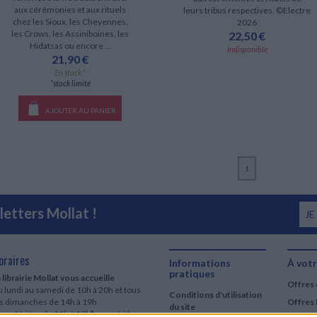
aux cérémonies et aux rituels
leurs tribus respectives. ©Electre
chez les Sioux, les Cheyennes,
2026
les Crows, les Assiniboines, les
22,50 €
Hidatsas ou encore ...
Indisponible
21,90 €
En stock *
*stock limité
AJOUTER AU PANIER
1
etters Mollat !
JE
oraires
Informations
À votr
pratiques
 librairie Mollat vous accueille
Offres 
 lundi au samedi de 10h à 20h et tous
Conditions d'utilisation
es dimanches de 14h à 19h
Offres 
du site
urs fériés : de 11h à 19h* excepté le