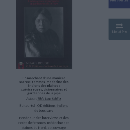
Mes Alertes
Antiquité
Mythologies
GÉOGRAPHIE
Géographie - Démographie -
Territoire
Mollat Pro
CULTURE SCIENTIFIQUE
Essais scientifique
Astronomie
En marchant d'une manière
sacrée : femmes-médecine des
Indiens des plaines :
guérisseuses, visionnaires et
gardiennes de la pipe
Auteur :
Tilda Long Soldier
Éditeur(s) :
OD éditions-Indiens
de tous pays
Fondé sur des interviews et des
récits de femmes-médecine des
plaines du Nord, cet ouvrage