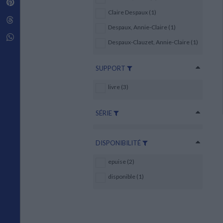
Pinterest
Techniques de construction
SCIENCE FICTION ET FANTASY
Vie familiale
Disciplines paramédicales
Claire Despaux (1)
Matériaux de l’architecture
Littérature SF et Fantasy
Threads
Ouvrages Généraux
Urbanisme
SOCIOLOGIE
Despaux, Annie-Claire (1)
Sociologie générale
Whatsapp
Despaux-Clauzet, Annie-Claire (1)
Travail social
Santé et société
SUPPORT
ETHNOLOGIE
Anthropologie
livre (3)
Ethnologie par pays
SÉRIE
DISPONIBILITÉ
epuise (2)
disponible (1)