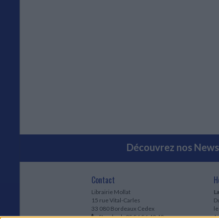
Découvrez nos Newsl
Contact
H
Librairie Mollat
La
15 rue Vital-Carles
Du
33 080 Bordeaux Cedex
l
Standard :
05 56 56 40 40
Jo