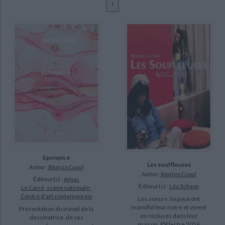
1
Ecologie - Environnement
Danse
Religions - Spiritualités
Bibliothèque de la Pléiade
Critique et histoire littéraire
Cussol, Béatrice (8)
Histoire de France
Biographies historiques
Cathernie Viollet (2)
Classiques scolaires
Littérature ancienne et médiévale
Histoire - Généralités
Histoire des pays
Leduc, Violette (2)
Littérature de voyage
Audio - Livres lus
Crenn, Julie (1)
Histoire ancienne
Géographie
Littérature en version originale
Humour
Gette, Paul-Armand (1)
Culture scientifique
CHARGEMENT...
Lebovici, Elisabeth (1)
Mc Nulty, Callisto (1)
Quintane, Nathalie (1)
SUPPORT
Eponym e
livre (8)
Les souffleuses
Auteur :
Béatrice Cussol
Auteur :
Béatrice Cussol
Éditeur(s) :
Amac
Éditeur(s) :
Léo Scheer
Le Carré, scène nationale-
SÉRIE
Centre d'art contemporain
Les soeurs Joujoux ont
momifié leur mère et vivent
Présentation du travail de la
en recluses dans leur
dessinatrice, de ses
DISPONIBILITÉ
maison. ©Electre 2026