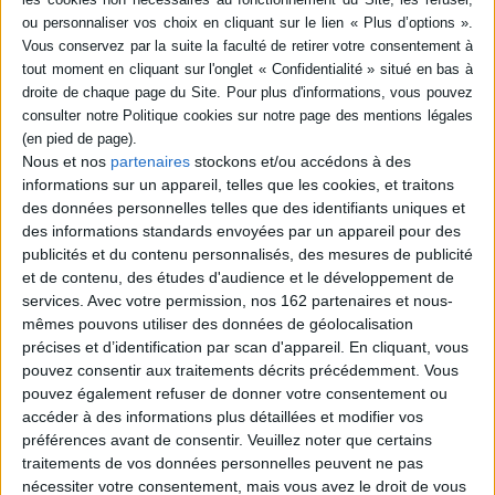
Merci
Auteur :
Béatrice Cussol
Auteur :
Béatrice Cussol
Éditeur(s) :
Al Dante
Léo Scheer
Éditeur(s) :
Balland
Une discussion sous forme
La petite bonne est engagée.
de collages, photographies,
Monsieur grougnotte avec le
dessins, installations sur le
Général. Mademoiselle
mythe de Diane entre P.-A.
pianote et essaye de penser.
Gette et B. Cussol. Ouvrage
Elle donne des
Nous et nos
partenaires
stockons et/ou accédons à des
publié à l'occasion d'une
conférences... Puis la mort
informations sur un appareil, telles que les cookies, et traitons
exposition commune
vient pour tous ces
présentée à Marseille,
des données personnelles telles que des identifiants uniques et
personnages, sauf pour la
galerie Porte Avion, en mars
bonne, mais comment, ça,
des informations standards envoyées par un appareil pour des
2003. ©Electre 2026
c'est une surprise. ©Electre
publicités et du contenu personnalisés, des mesures de publicité
21,00 €
2026
et de contenu, des études d'audience et le développement de
12,96 €
Indisponible
services.
Avec votre permission, nos 162 partenaires et nous-
Indisponible
mêmes pouvons utiliser des données de géolocalisation
précises et d’identification par scan d'appareil. En cliquant, vous
pouvez consentir aux traitements décrits précédemment. Vous
pouvez également refuser de donner votre consentement ou
accéder à des informations plus détaillées et modifier vos
préférences avant de consentir.
Veuillez noter que certains
traitements de vos données personnelles peuvent ne pas
nécessiter votre consentement, mais vous avez le droit de vous