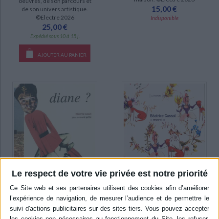
oeuvres, de son parcours et
15,00 €
de son univers artistique.
epuise (6)
©Electre 2026
Indisponible
25,00 €
disponible (2)
Expédié sous 10 à 15 j.
AJOUTER AU PANIER
Le respect de votre vie privée est notre priorité
Diane ?