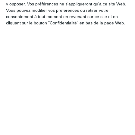
y opposer. Vos préférences ne s'appliqueront qu’à ce site Web.
Vous pouvez modifier vos préférences ou retirer votre
consentement à tout moment en revenant sur ce site et en
cliquant sur le bouton "Confidentialité" en bas de la page Web.
Sinon
Pompon
Auteur :
Béatrice Cussol
Auteur :
Béatrice Cussol
Éditeur(s) :
Léo Scheer
Éditeur(s) :
Balland
Dans ce roman d'amour,
Pompon est d'abord un
s'entrecroisent des
garçon qui ne sait pas qu'il
histoires de femmes, icônes
est une fille, puis une fille qui
ou anti-héroïnes : une
ne sait pas très bien si elle en
serveuse séduit des filles
est une. Ignorant ce qu'est
entre deux services, une
l'amour, il se plonge avec
cow-girl se révèle trop
enthousiasme dans sa
avenante, une mère
recherche... ©Electre 2026
s'inquiète pour la santé de
13,00 €
son enfant à naître, Diane est
Indisponible
trop blonde et sort...
18,00 €
Indisponible