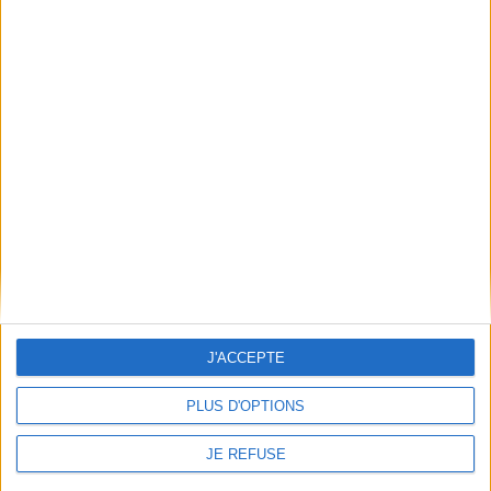
En stock *
17,50 €
*stock limité
En stock *
*stock limité
AJOUTER AU PANIER
AJOUTER AU PANIER
J'ACCEPTE
PLUS D'OPTIONS
Cyborgs. Vol. 1. Ronin
Terres d'Ogon. Vol. 9.
Auteur :
Jean-Luc Istin
JE REFUSE
Sundiaka. Vol. 1
Auteur :
Jean-Luc Istin
Éditeur(s) :
Soleil