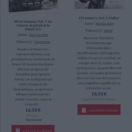
ISS snipers. Vol. 5. Halley
West fantasy. Vol. 7. La
Auteur :
Nicolas Jarry
tueuse, la putain & la
Mexic'orc
Éditeur(s) :
Soleil
Auteur :
Jean-Luc Istin
Asservie, humiliée,
Éditeur(s) :
Oxymore
transformée par
d'innombrables
Yaretsi, la Mexic'orc,
modifications chirurgicales,
retrouve Séréna, une
Halley n'a qu'un seul but, se
prostituée au verbe haut, et
venger de H.G. Gates, son
Soeur M, tueuse mystique.
tortionnaire. Quand elle met
Elle leur propose de
la main sur la plus précieuse
travailler pour Ignacio
des ressources de l'univers,
Juarez, un trafiquant qui
une cognitive capable de se
veut s'emparer du
connecter au se...
Deorantiqua, un grimoire
16,50 €
elfique contenant des
savoirs anciens, pour le
Disponible chez l'éditeur
revendr...
16,50 €
AJOUTER AU PANIER
En stock *
*stock limité
AJOUTER AU PANIER