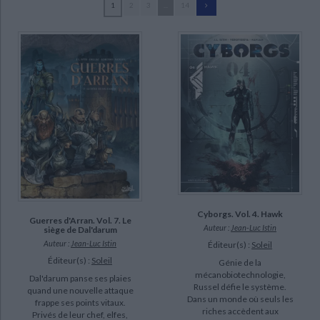
1
2
3
...
14
Ecologie - Environnement
Danse
Religions - Spiritualités
Bibliothèque de la Pléiade
Critique et histoire littéraire
Istin, Jean-Luc (321)
Histoire de France
Biographies historiques
Jarry, Nicolas (55)
Classiques scolaires
Littérature ancienne et médiévale
Histoire - Généralités
Histoire des pays
Duarte, Kyko (43)
Littérature de voyage
Audio - Livres lus
Nanjan, J. (39)
Histoire ancienne
Géographie
Littérature en version originale
Humour
Digikore studios (34)
Culture scientifique
Jacquemoire, Elodie (33)
Peru, Olivier (33)
Lambert, Eric (27)
SUPPORT
Cyborgs. Vol. 4. Hawk
Guerres d'Arran. Vol. 7. Le
Auteur :
Jean-Luc Istin
siège de Dal'darum
livre (279)
Auteur :
Jean-Luc Istin
Éditeur(s) :
Soleil
coffret (42)
Éditeur(s) :
Soleil
Génie de la
mécanobiotechnologie,
Dal'darum panse ses plaies
Russel défie le système.
quand une nouvelle attaque
SÉRIE
Dans un monde où seuls les
frappe ses points vitaux.
riches accèdent aux
Privés de leur chef, elfes,
Merlin (16)