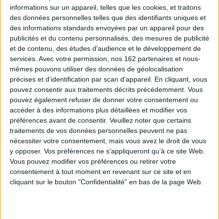
informations sur un appareil, telles que les cookies, et traitons
des données personnelles telles que des identifiants uniques et
des informations standards envoyées par un appareil pour des
publicités et du contenu personnalisés, des mesures de publicité
et de contenu, des études d'audience et le développement de
services.
Avec votre permission, nos 162 partenaires et nous-
mêmes pouvons utiliser des données de géolocalisation
précises et d’identification par scan d'appareil. En cliquant, vous
pouvez consentir aux traitements décrits précédemment. Vous
pouvez également refuser de donner votre consentement ou
accéder à des informations plus détaillées et modifier vos
préférences avant de consentir.
Veuillez noter que certains
Elfes. Vol. 37. Shala, l'elfe
Guerres & dragons. Vol. 5.
des sables
Vietnam
traitements de vos données personnelles peuvent ne pas
Auteur :
Jean-Luc Istin
Auteur :
David Courtois
nécessiter votre consentement, mais vous avez le droit de vous
Éditeur(s) :
Soleil
Éditeur(s) :
Soleil
y opposer. Vos préférences ne s'appliqueront qu’à ce site Web.
Vous pouvez modifier vos préférences ou retirer votre
La cité des elfes est
Vietnam, 1969. Trois
désormais occupée par le
hélicoptères s'écrasent dans
consentement à tout moment en revenant sur ce site et en
général Aguerra et le mage-
la jungle après avoir été
cliquant sur le bouton "Confidentialité" en bas de la page Web.
guerrier Sorn. Mais la chute
attaqués par un dragon.
d'Adkak a révélé que les
Tireur d'élite, Nick découvre
elfes des sables sont réels.
qu'un enfant famélique
Alors que l'elfe Shawna est
contrôle la créature. Hanté