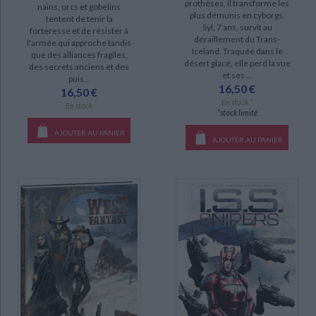
prothèses, il transforme les
nains, orcs et gobelins
plus démunis en cyborgs.
tentent de tenir la
Le sang du dragon (12)
Syl, 7 ans, survit au
forteresse et de résister à
déraillement du Trans-
Elfes (11)
l'armée qui approche tandis
Iceland. Traquée dans le
que des alliances fragiles,
Les druides (9)
désert glacé, elle perd la vue
des secrets anciens et des
et ses ...
puis...
Terres d'Ogon (9)
16,50 €
16,50 €
En stock *
West fantasy (9)
En stock
*stock limité
Les contes du Korrigan (8)
AJOUTER AU PANIER
AJOUTER AU PANIER
Merlin : la quête de l'épée (8)
DISPONIBILITÉ
epuise (156)
disponible (153)
a-paraitre (6)
CHARGEMENT...
manquant (6)