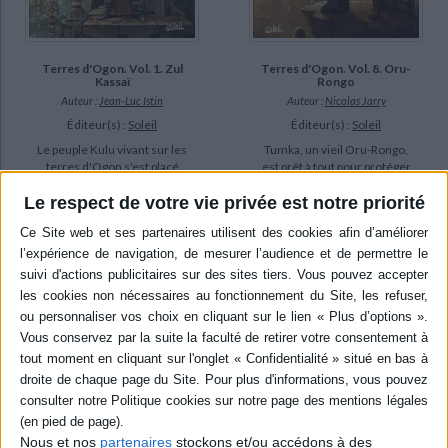
Terres d'Ogon. Vol. 1. Zul
Terres d'Ogon. Vol. 8. Oru-
Kassaï
Rongo
Auteur :
Jean-Luc Istin
Auteur :
Nicolas Jarry
Éditeur(s) :
Soleil
Éditeur(s) :
Soleil
Le peuple Kulu vivant sur les
Tumka, un vieil Oru-Rongo,
terres d'Ogon s'est placé
est prêt à tout pour protéger
sous la protection des Zul
les siens. Mais sa rencontre
Le respect de votre vie privée est notre priorité
Kassaï, les dieux immortels
avec un bébé humain sur ses
à la peau rouge. A la suite de
terres remet tout en
l'assassinat de sa famille par
question. ©Electre 2026
le prince Aggor, un puissant
15,95 €
Tog, le jeune Ubu se rend
En stock *
dans la légendaire cité
*stock limité
d'Yress afin de...
16,50 €
AJOUTER AU PANIER
Disponible chez l'éditeur
AJOUTER AU PANIER
Nous et nos
partenaires
stockons et/ou accédons à des