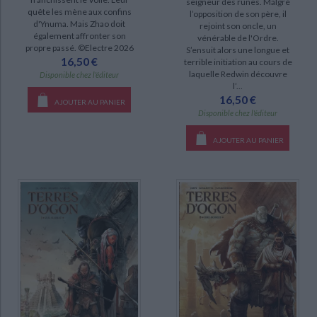
seigneur des runes. Malgré
quête les mène aux confins
l’opposition de son père, il
d'Ynuma. Mais Zhao doit
rejoint son oncle, un
également affronter son
vénérable de l'Ordre.
propre passé. ©Electre 2026
S’ensuit alors une longue et
16,50 €
terrible initiation au cours de
laquelle Redwin découvre
Disponible chez l'éditeur
l’...
16,50 €
AJOUTER AU PANIER
Disponible chez l'éditeur
AJOUTER AU PANIER