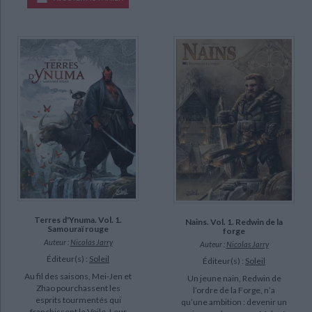
Terres d'Ynuma. Vol. 1.
Nains. Vol. 1. Redwin de la
Samouraï rouge
forge
Auteur :
Nicolas Jarry
Auteur :
Nicolas Jarry
Éditeur(s) :
Soleil
Éditeur(s) :
Soleil
Au fil des saisons, Mei-Jen et
Un jeune nain, Redwin de
Zhao pourchassent les
l’ordre de la Forge, n’a
esprits tourmentés qui
qu’une ambition : devenir un
franchissent le Voile. Leur