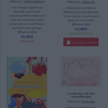
Éditeur(s) :
Zebulo éditions
Éditeur(s) :
Dodo vole
Toni mange un gâteau au
L'histoire d'une femme
chocolat. Gourmand,
difficile qui, à trop chercher
monsieur Maki invente une
le mari parfait, se retrouve à
série de ruses pour mettre
épouser un monstre.
la main dessus. Une histoire
©Electre 2026
sur l'envie et le partage.
12,00 €
©Electre 2026
Expédié sous 10 à 15 j.
15,00 €
Indisponible
AJOUTER AU PANIER
Les danseurs de nuit.
Mpandihy alina
Éditeur(s) :
Dodo vole
Autour du thème de la