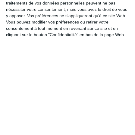
traitements de vos données personnelles peuvent ne pas
Éditeur(s) :
L'Harmattan
Auteur :
Johary Ravaloson
nécessiter votre consentement, mais vous avez le droit de vous
Éditeur(s) :
Dodo vole
Montre comment, en droit
y opposer. Vos préférences ne s'appliqueront qu’à ce site Web.
international public, l'Etat
Ietsé Razak ne parvient plus à
Vous pouvez modifier vos préférences ou retirer votre
administre ses
trouver le sommeil. Au fil de
compétences régaliennes
consentement à tout moment en revenant sur ce site et en
ses réminiscences, il
dans une logique de
cliquant sur le bouton "Confidentialité" en bas de la page Web.
évoque sa ville,
souveraineté en utilisant les
Antananarivo, et cherche
zones franches pour réaliser
dans cette ville des
des objectifs économiques
ambiguïtés, les clés de ses
et comment, en retour, le
insomnies. ©Electre 2026
marché mondial des
12,00 €
investissements retourne...
Indisponible
29,00 €
Indisponible
Katra !