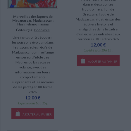
danse, deux contes
traditionnels, l'un de
Bretagne, l'autre de
Merveilles des lagons de
Madagascar, illustrés par des
Madagascar. Madagascar :
Hasin-dranomasina
écoliers bretons et
malgaches dans le cadre
Éditeur(s) :
Dodo vole
d'un échange entre les deux
Une invitation à découvrir
territoires. ©Electre 2026
les poissons évoluant dans
12,00 €
les lagons et les récifs de
Expédié sous 10 à 15 j.
Madagascar comme l'ange
empereur, l'idole des
AJOUTER AU PANIER
Maures ou la rascasse
volante, avec des
informations sur leurs
comportements
surprenants et les moyens
de les protéger. ©Electre
2026
12,00 €
Expédié sous 10 à 15 j.
AJOUTER AU PANIER