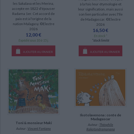
les Sakalava et les Merina,
à la fois leur étymologie et
DISPONIBILITÉ
accepte en 1822 d'épouser
leur signification, mais aussi
Radama 1er. Cet accord de
son lien particulier avec l'île
disponible (45)
paix est à l'origine de la
de Madagascar. ©Electre
nation Malagasy. ©Electre
2026
epuise (5)
2026
16,50 €
12,00 €
manquant (3)
En stock *
*stock limité
Expédié sous 10 à 15 j.
AJOUTER AU PANIER
AJOUTER AU PANIER
CHARGEMENT...
Ikotolavenona : conte de
Madagascar
Toni & monsieur Maki
Auteur :
Théophile
Auteur :
Vincent Fontano
Rakotondramanana