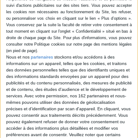
AJOUTER AU PANIER
AJOUTER AU PANIER
Nous et nos
partenaires
stockons et/ou accédons à des
informations sur un appareil, telles que les cookies, et traitons
des données personnelles telles que des identifiants uniques et
des informations standards envoyées par un appareil pour des
publicités et du contenu personnalisés, des mesures de publicité
et de contenu, des études d'audience et le développement de
services.
Avec votre permission, nos 162 partenaires et nous-
mêmes pouvons utiliser des données de géolocalisation
précises et d’identification par scan d'appareil. En cliquant, vous
pouvez consentir aux traitements décrits précédemment. Vous
Le régime des
pouvez également refuser de donner votre consentement ou
investissements directs
dans les zones franches
accéder à des informations plus détaillées et modifier vos
d'exportation
préférences avant de consentir.
Veuillez noter que certains
Auteur :
Johary Ravaloson
Les larmes d'Ietsé