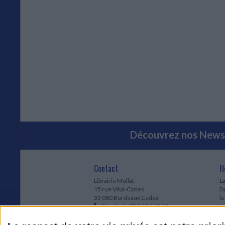
Découvrez nos Newsl
Contact
H
Librairie Mollat
La
15 rue Vital-Carles
Du
33 080 Bordeaux Cedex
l
Standard :
05 56 56 40 40
Jo
Service client mollat.com :
05 56 56 40
1e
83
* 