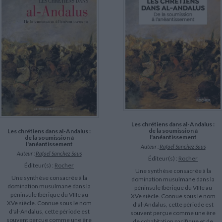
LITTÉRATURE DE VOYAGE
Dictionnaires Français
Histoire moderne
Relations et politiques
internationales
Dictionnaires Bilingues
Récits des voyageurs et des
Histoire contemporaine
explorateurs
Sécurité nationale - Défense
Langues universitaires -
BIOGRAPHIES HISTORIQUES
Dictionnaires et méthodes
ECOLOGIE - ENVIRONNEMENT
Biographies historiques
Méthodes Langues Grand public
Ecologie
Français langues étrangères
HISTOIRE - GÉNÉRALITÉS
Historiographie
Etudes historiques
Généalogie - Héraldique
Franc-maçonnerie
Les chrétiens dans al-Andalus :
de la soumission à
Les chrétiens dans al-Andalus :
l'anéantissement
de la soumission à
l'anéantissement
Auteur :
Rafael Sanchez Saus
Auteur :
Rafael Sanchez Saus
Éditeur(s) :
Rocher
Éditeur(s) :
Rocher
Une synthèse consacrée à la
Une synthèse consacrée à la
domination musulmane dans la
domination musulmane dans la
péninsule Ibérique du VIIIe au
péninsule Ibérique du VIIIe au
XVe siècle. Connue sous le nom
XVe siècle. Connue sous le nom
d'al-Andalus, cette période est
d'al-Andalus, cette période est
souvent perçue comme une ère
souvent perçue comme une ère
de cohabitation pacifique et de