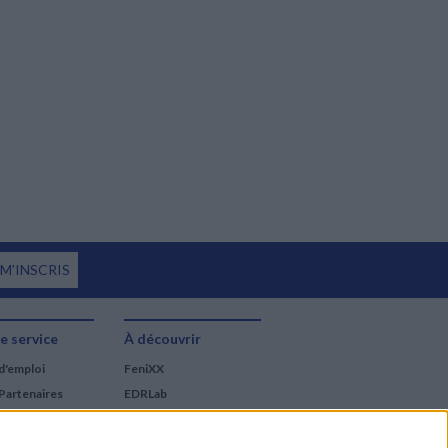
 M'INSCRIS
e service
À découvrir
d'emploi
FeniXX
Partenaires
EDRLab
RetroNews
BnF : portail des métiers