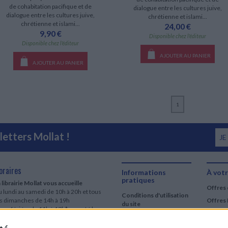
de cohabitation pacifique et de
dialogue entre les cultures juive,
dialogue entre les cultures juive,
chrétienne et islami...
chrétienne et islami...
24,00 €
9,90 €
Disponible chez l'éditeur
Disponible chez l'éditeur
AJOUTER AU PANIER
AJOUTER AU PANIER
1
etters Mollat !
JE
oraires
Informations
À votr
pratiques
 librairie Mollat vous accueille
Offres 
 lundi au samedi de 10h à 20h et tous
Conditions d'utilisation
es dimanches de 14h à 19h
Offres 
du site
urs fériés : de 11h à 19h* excepté le
Qui sommes-nous
r mai, le 25 décembre et le 1er janvier
Si le jour férié est un dimanche, de 14h