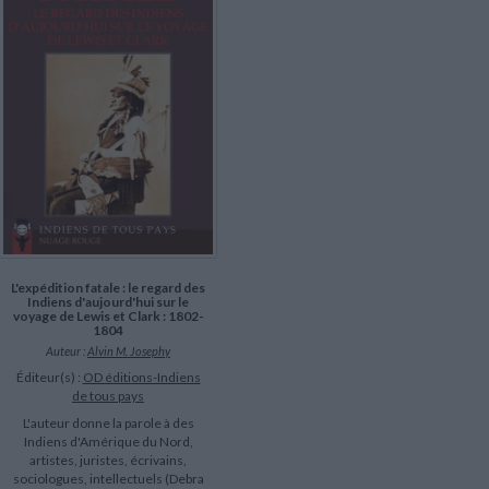
LITTÉRATURE DE VOYAGE
Dictionnaires Français
Histoire moderne
Relations et politiques
internationales
Dictionnaires Bilingues
Récits des voyageurs et des
Histoire contemporaine
explorateurs
Sécurité nationale - Défense
Langues universitaires -
BIOGRAPHIES HISTORIQUES
Dictionnaires et méthodes
ECOLOGIE - ENVIRONNEMENT
Biographies historiques
Méthodes Langues Grand public
Ecologie
Français langues étrangères
HISTOIRE - GÉNÉRALITÉS
Historiographie
Etudes historiques
Généalogie - Héraldique
Franc-maçonnerie
L'expédition fatale : le regard des
Indiens d'aujourd'hui sur le
voyage de Lewis et Clark : 1802-
1804
Auteur :
Alvin M. Josephy
Éditeur(s) :
OD éditions-Indiens
de tous pays
L'auteur donne la parole à des
Indiens d'Amérique du Nord,
artistes, juristes, écrivains,
sociologues, intellectuels (Debra