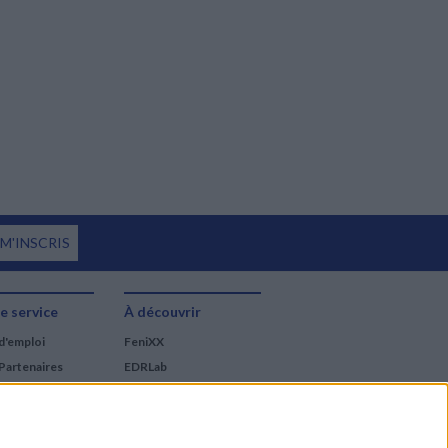
 M'INSCRIS
e service
À découvrir
d'emploi
FeniXX
Partenaires
EDRLab
RetroNews
BnF : portail des métiers
du livre