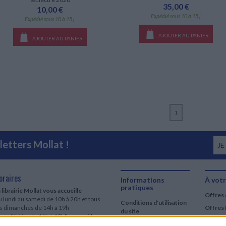
35,00 €
10,00 €
Expédié sous 10 à 15 j.
Expédié sous 10 à 15 j.
AJOUTER AU PANIER
AJOUTER AU PANIER
1
etters Mollat !
JE
oraires
Informations
À votr
pratiques
 librairie Mollat vous accueille
Offres 
 lundi au samedi de 10h à 20h et tous
Conditions d'utilisation
es dimanches de 14h à 19h
Offres 
du site
urs fériés : de 11h à 19h* excepté le
Qui sommes-nous
r mai, le 25 décembre et le 1er janvier