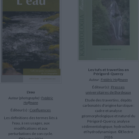
LITTÉRATURE DE VOYAGE
Dictionnaires Français
Histoire moderne
Relations et politiques
internationales
Dictionnaires Bilingues
Récits des voyageurs et des
Histoire contemporaine
explorateurs
Sécurité nationale - Défense
Langues universitaires -
BIOGRAPHIES HISTORIQUES
Dictionnaires et méthodes
ECOLOGIE - ENVIRONNEMENT
Biographies historiques
Méthodes Langues Grand public
Ecologie
Français langues étrangères
HISTOIRE - GÉNÉRALITÉS
Historiographie
Etudes historiques
Généalogie - Héraldique
Franc-maçonnerie
Les tufs et travertins en
Périgord-Quercy
Auteur :
Frédéric Hoffmann
Éditeur(s) :
Presses
L'eau
universitaires de Bordeaux
Auteur (photographe) :
Frédéric
Etude des travertins, dépôts
Hoffmann
carbonatés d'origine karstique :
Éditeur(s) :
Confluences
cadre et analyse
géomorphologique et naturel du
Les définitions des termes liés à
Périgord-Quercy, analyse
l'eau, à ses usages, aux
sédimentologique, hydrochimie
modifications et aux
et hydrodynamique. ©Electre
perturbations de son cycle.
2026
©Electre 2026