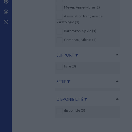
Pinterest
Techniques de construction
SCIENCE FICTION ET FANTASY
Vie familiale
Disciplines paramédicales
Meyer, Anne-Marie (2)
Matériaux de l’architecture
Littérature SF et Fantasy
Threads
Ouvrages Généraux
Urbanisme
SOCIOLOGIE
Association française de
Sociologie générale
Whatsapp
karstologie (1)
Travail social
Barbeyron, Sylvie (1)
Santé et société
Combeau, Michel (1)
ETHNOLOGIE
Anthropologie
SUPPORT
Ethnologie par pays
livre (3)
SÉRIE
DISPONIBILITÉ
disponible (3)