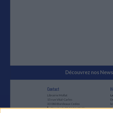
Découvrez nos Newsl
Contact
H
Librairie Mollat
La
15 rue Vital-Carles
Du
33 080 Bordeaux Cedex
l
Standard :
05 56 56 40 40
Jo
Service client mollat.com :
05 56 56 40
1e