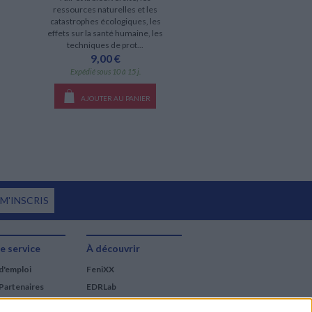
ressources naturelles et les
catastrophes écologiques, les
effets sur la santé humaine, les
techniques de prot...
9,00 €
Expédié sous 10 à 15 j.
AJOUTER AU PANIER
 M'INSCRIS
e service
À découvrir
d'emploi
FeniXX
Partenaires
EDRLab
RetroNews