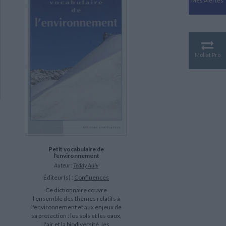
Mes Alertes
Antiquité
Mythologies
GÉOGRAPHIE
Géographie - Démographie -
Territoire
Mollat Pro
CULTURE SCIENTIFIQUE
Essais scientifique
Astronomie
Petit vocabulaire de
l'environnement
Auteur :
Teddy Auly
Éditeur(s) :
Confluences
Ce dictionnaire couvre
l'ensemble des thèmes relatifs à
l'environnement et aux enjeux de
sa protection : les sols et les eaux,
l'air et la biodiversité, les