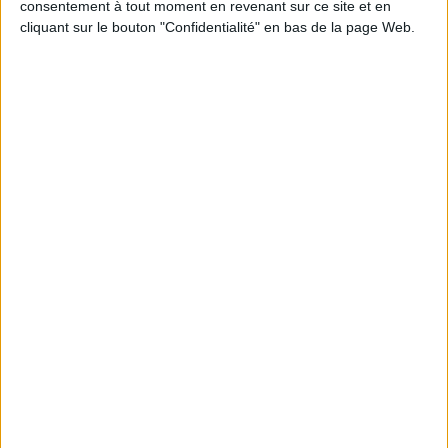
consentement à tout moment en revenant sur ce site et en
cliquant sur le bouton "Confidentialité" en bas de la page Web.
JE M'INSCRIS
Informations pratiques
Conditions d'utilisation du site
Qui sommes-nous
Mentions Légales
Frais de port & Livraison
Conditions Générales de Vente
À votre service
Offres d'emploi
Offres Partenaires
À découvrir
FeniXX
EDRLab