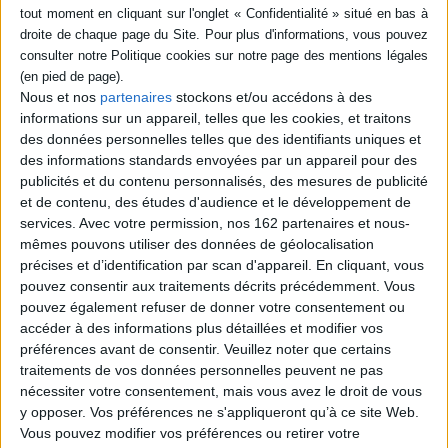
Irstea EMAX Aix-en-
changement climatique sur
Provence
la végétation forestière.
©Electre 2026
Ce guide présente aux
4,99 €
professionnels des
méthodes opérationnelles
Disponible chez l'éditeur
pour établir un diagnostic
Nous et nos
partenaires
stockons et/ou accédons à des
d'un ouvrage boisé et fournit
informations sur un appareil, telles que les cookies, et traitons
AJOUTER AU PANIER
un plan de gestion de la
des données personnelles telles que des identifiants uniques et
végétation des ouvrages
des informations standards envoyées par un appareil pour des
hydrauliques en remblai. Six
études de cas tirées
publicités et du contenu personnalisés, des mesures de publicité
d'expériences et de travaux
et de contenu, des études d'audience et le développement de
récents illustren...
services.
Avec votre permission, nos 162 partenaires et nous-
24,00 €
mêmes pouvons utiliser des données de géolocalisation
Expédié sous 10 à 15 j.
précises et d’identification par scan d'appareil. En cliquant, vous
pouvez consentir aux traitements décrits précédemment. Vous
AJOUTER AU PANIER
pouvez également refuser de donner votre consentement ou
accéder à des informations plus détaillées et modifier vos
préférences avant de consentir.
Veuillez noter que certains
traitements de vos données personnelles peuvent ne pas
1
nécessiter votre consentement, mais vous avez le droit de vous
y opposer. Vos préférences ne s'appliqueront qu’à ce site Web.
Découvrez nos Newsletters Mollat !
Vous pouvez modifier vos préférences ou retirer votre