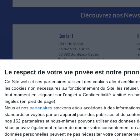
Découvrez nos Newsl
Contact
H
Librairie Mollat
La
15 rue Vital-Carles
Du
33 080 Bordeaux Cedex
l
Standard :
05 56 56 40 40
Jo
Service client mollat.com :
05 56 56 40
1e
83
* 
Le respect de votre vie privée est notre priori
Contactez-nous
à
Le
du
l
Jo
1
Nous et nos
partenaires
stockons et/ou accédons à des informations s
et
standards envoyées par un appareil pour des publicités et du conte
* 
nos 162 partenaires et nous-mêmes pouvons utiliser des données de g
1
Vous pouvez également refuser de donner votre consentement ou accé
Vo
données personnelles peuvent ne pas nécessiter votre consentement,