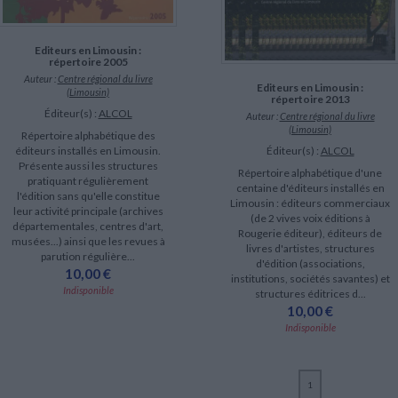
LITTÉRATURE DE VOYAGE
Dictionnaires Français
Histoire moderne
Relations et politiques
internationales
Dictionnaires Bilingues
Récits des voyageurs et des
Histoire contemporaine
explorateurs
Sécurité nationale - Défense
Langues universitaires -
Editeurs en Limousin :
BIOGRAPHIES HISTORIQUES
Dictionnaires et méthodes
répertoire 2005
ECOLOGIE - ENVIRONNEMENT
Biographies historiques
Méthodes Langues Grand public
Auteur :
Centre régional du livre
Editeurs en Limousin :
Ecologie
(Limousin)
Français langues étrangères
répertoire 2013
HISTOIRE - GÉNÉRALITÉS
Éditeur(s) :
ALCOL
Auteur :
Centre régional du livre
Historiographie
(Limousin)
Répertoire alphabétique des
Etudes historiques
éditeurs installés en Limousin.
Éditeur(s) :
ALCOL
Généalogie - Héraldique
Présente aussi les structures
Répertoire alphabétique d'une
Franc-maçonnerie
pratiquant régulièrement
centaine d'éditeurs installés en
l'édition sans qu'elle constitue
Limousin : éditeurs commerciaux
leur activité principale (archives
(de 2 vives voix éditions à
départementales, centres d'art,
Rougerie éditeur), éditeurs de
musées...) ainsi que les revues à
livres d'artistes, structures
parution régulière...
d'édition (associations,
10,00 €
institutions, sociétés savantes) et
Indisponible
structures éditrices d...
10,00 €
Indisponible
1