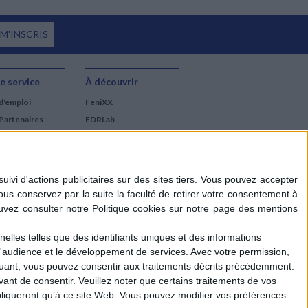
 M'INSCRIS
e service
À découvrir
d'emploi
FeniXX
Partenaires
EDRLab
RetroNews
BnF : portail des métiers
du livre
Cercle de la librairie
Les chèques cadeaux
Mollat
elles telles que des identifiants uniques et des informations
d'audience et le développement de services.
Avec votre permission,
iquant, vous pouvez consentir aux traitements décrits précédemment.
ant de consentir.
Veuillez noter que certains traitements de vos
liqueront qu’à ce site Web. Vous pouvez modifier vos préférences