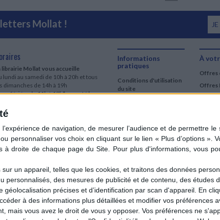
etters Mollat !
JE
oraires
Informations
À votr
pratiques
 librairie Mollat vous accueille
Offres 
 lundi au samedi de 10h à 20h et tous
Conditions d'utilisation
es dimanches de 14h à 19h
Offres 
du site
urs fériés : de 11h à 19h* excepté le
Qui sommes-nous
r mai, le 25 décembre et le 1er janvier
Si le jour férié est un dimanche, de 14h
té
Mentions Légales
 19h
Frais de port & Livraison
 clic et collecte est ouvert
Conditions Générales
 lundi au samedi de 9h30 à 20h et tous
de Vente
es dimanches de 14h à 19h
ur fériés : tous les jours fériés de 11h à
9h* excepté le 1er mai, le 25 décembre
ur un appareil, telles que les cookies, et traitons des données personn
 le 1er janvier
nu personnalisés, des mesures de publicité et de contenu, des études 
Si le jour férié est un dimanche de 14h à
éolocalisation précises et d’identification par scan d'appareil. En cl
9h
der à des informations plus détaillées et modifier vos préférences av
ir le détail des horaires & accès
 mais vous avez le droit de vous y opposer. Vos préférences ne s'app