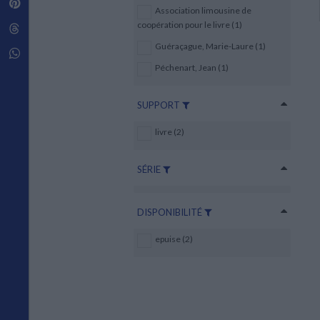
Pinterest
Techniques de construction
SCIENCE FICTION ET FANTASY
Association limousine de
Vie familiale
Disciplines paramédicales
Matériaux de l’architecture
coopération pour le livre (1)
Littérature SF et Fantasy
Threads
Ouvrages Généraux
Urbanisme
SOCIOLOGIE
Guéraçague, Marie-Laure (1)
Sociologie générale
Whatsapp
Travail social
Péchenart, Jean (1)
Santé et société
SUPPORT
ETHNOLOGIE
Anthropologie
livre (2)
Ethnologie par pays
SÉRIE
DISPONIBILITÉ
epuise (2)