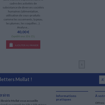
cadre des activités de
subsistance de diverses sociétés
humaines (alimentation,
utilisation de sous-produits
comme les ossements, la peau,
les plumes, les coquilles...).
Analyse...
40,00 €
Expédié sous 10 à 15 j.
AJOUTER AU PANIER
1
etters Mollat !
JE
oraires
Informations
À votr
pratiques
 librairie Mollat vous accueille
Offres 
 lundi au samedi de 10h à 20h et tous