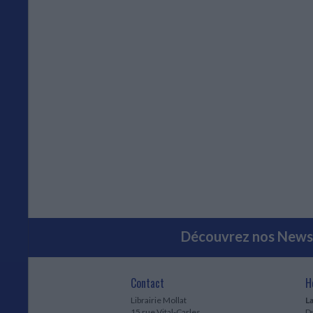
Découvrez nos Newsl
Contact
H
Librairie Mollat
La
15 rue Vital-Carles
Du