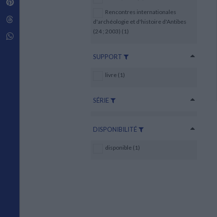
Pinterest
Techniques de construction
SCIENCE FICTION ET FANTASY
Vie familiale
Disciplines paramédicales
Rencontres internationales
Matériaux de l’architecture
Littérature SF et Fantasy
Threads
Ouvrages Généraux
d'archéologie et d'histoire d'Antibes
Urbanisme
SOCIOLOGIE
(24 ; 2003) (1)
Sociologie générale
Whatsapp
Travail social
Santé et société
SUPPORT
ETHNOLOGIE
livre (1)
Anthropologie
Ethnologie par pays
SÉRIE
DISPONIBILITÉ
disponible (1)