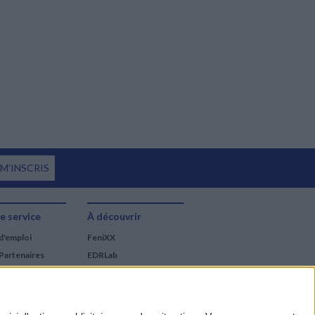
 M'INSCRIS
e service
À découvrir
d'emploi
FeniXX
Partenaires
EDRLab
RetroNews
BnF : portail des métiers
du livre