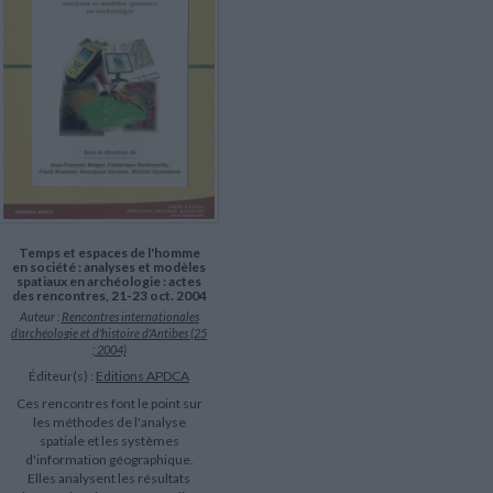
LITTÉRATURE DE VOYAGE
Dictionnaires Français
Histoire moderne
Relations et politiques
internationales
Dictionnaires Bilingues
Récits des voyageurs et des
Histoire contemporaine
explorateurs
Sécurité nationale - Défense
Langues universitaires -
BIOGRAPHIES HISTORIQUES
Dictionnaires et méthodes
ECOLOGIE - ENVIRONNEMENT
Biographies historiques
Méthodes Langues Grand public
Ecologie
Français langues étrangères
HISTOIRE - GÉNÉRALITÉS
Historiographie
Etudes historiques
Généalogie - Héraldique
Franc-maçonnerie
Temps et espaces de l'homme
en société : analyses et modèles
spatiaux en archéologie : actes
des rencontres, 21-23 oct. 2004
Auteur :
Rencontres internationales
d'archéologie et d'histoire d'Antibes (25
; 2004)
Éditeur(s) :
Editions APDCA
Ces rencontres font le point sur
les méthodes de l'analyse
spatiale et les systèmes
d'information géographique.
Elles analysent les résultats