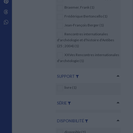
Pinterest
Techniques de construction
SCIENCE FICTION ET FANTASY
Vie familiale
Disciplines paramédicales
Braemer, Frank (1)
Matériaux de l’architecture
Littérature SF et Fantasy
Threads
Ouvrages Généraux
Urbanisme
SOCIOLOGIE
Frédérique Bertoncello (1)
Sociologie générale
Whatsapp
Jean-François Berger (1)
Travail social
Santé et société
Rencontres internationales
d'archéologie et d'histoire d'Antibes
ETHNOLOGIE
(25 ; 2004) (1)
Anthropologie
XXVes Rencontres internationales
Ethnologie par pays
d'archéologie (1)
SUPPORT
livre (1)
SÉRIE
DISPONIBILITÉ
disponible (1)