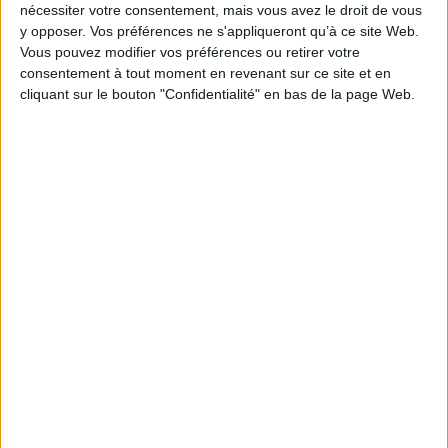
13,10 €
15,70 €
nécessiter votre consentement, mais vous avez le droit de vous
Expédié sous 10 à 15 j.
Expédié sous 10 à 15 j.
y opposer. Vos préférences ne s'appliqueront qu’à ce site Web.
Vous pouvez modifier vos préférences ou retirer votre
AJOUTER AU PANIER
AJOUTER AU PANIER
consentement à tout moment en revenant sur ce site et en
cliquant sur le bouton "Confidentialité" en bas de la page Web.
1
Découvrez nos Newsletters Mollat !
JE M'INSCRIS
Informations pratiques
Conditions d'utilisation du site
Qui sommes-nous
Mentions Légales
Frais de port & Livraison