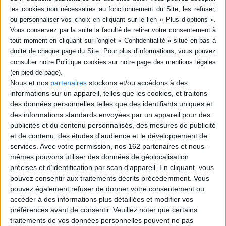
AJOUTER AU PANIER
AJOUTER AU PANIER
Wolf Hall
The Assassination of
Auteur :
Mantel, Hilary
Margaret Thatcher
Éditeur(s) :
Fourth Estate
Nous et nos
partenaires
stockons et/ou accédons à des
Auteur :
Hilary Mantel
informations sur un appareil, telles que les cookies, et traitons
10,90 €
Éditeur(s) :
Fourth Estate
des données personnelles telles que des identifiants uniques et
Expédié sous 10 à 15 j.
10,10 €
des informations standards envoyées par un appareil pour des
Expédié sous 10 à 15 j.
publicités et du contenu personnalisés, des mesures de publicité
AJOUTER AU PANIER
et de contenu, des études d'audience et le développement de
AJOUTER AU PANIER
services.
Avec votre permission, nos 162 partenaires et nous-
mêmes pouvons utiliser des données de géolocalisation
précises et d’identification par scan d'appareil. En cliquant, vous
pouvez consentir aux traitements décrits précédemment. Vous
pouvez également refuser de donner votre consentement ou
Bring up the bodies
Bring up the bodies
accéder à des informations plus détaillées et modifier vos
Auteur :
Mantel, Hilary
Auteur :
Hilary Mantel
préférences avant de consentir.
Veuillez noter que certains
Éditeur(s) :
Fourth Estate
Éditeur(s) :
Fourth Estate
traitements de vos données personnelles peuvent ne pas