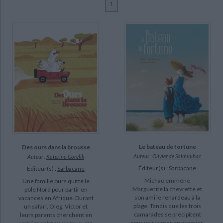
1
Ecologie - Environnement
Danse
Religions - Spiritualités
Bibliothèque de la Pléiade
Critique et histoire littéraire
Lévy, Didier (3)
Histoire de France
Biographies historiques
Badel, Ronan (2)
Classiques scolaires
Littérature ancienne et médiévale
Histoire - Généralités
Histoire des pays
Gorelik, Katerina (2)
Littérature de voyage
Audio - Livres lus
Poulin, Stéphane (2)
Histoire ancienne
Géographie
Littérature en version originale
Humour
Cali, Davide (1)
Culture scientifique
Choux, Nathalie (1)
Cousseau, Alex (1)
Dorche, Victoria (1)
SUPPORT
Le bateau de fortune
Des ours dans la brousse
Auteur :
Olivier de Solminihac
Auteur :
Katerina Gorelik
livre (16)
Éditeur(s) :
Sarbacane
Éditeur(s) :
Sarbacane
Michao emmène
Une famille ours quitte le
SÉRIE
Marguerite la chevrette et
pôle Nord pour partir en
son ami le renardeau à la
vacances en Afrique. Durant
plage. Tandis que les trois
un safari, Oleg, Victor et
camarades se précipitent
leurs parents cherchent en
DISPONIBILITÉ
pour voir la mer en premier,