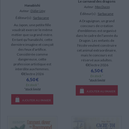
Le carnaval des dragons
Hanabishi
Auteur :
Max Ducos
Auteur :
Didier Lévy
Éditeur(s) :
Sarbacane
Éditeur(s) :
Sarbacane
A Draguignan, un grand
Au Japon, une petite fille
concours de création
voudrait exercer le même
d'emblèmes est organisé
métier que sa grand-mère.
dans le cadre de l'année du
En tant qu'hanabishi, cette
Dragon. Les enfants de
dernière imagine et conçoit
l'école veulent construire
des feux d'artifice.
cet animal extraordinaire,
Considérée comme
mais le concours est
dangereuse, cette
réservé aux adultes.
profession artistique est
©Electre 2026
interdite aux femmes.
6,50 €
©Electre 2026
En stock *
6,50 €
*stock limité
En stock *
*stock limité
AJOUTER AU PANIER
AJOUTER AU PANIER