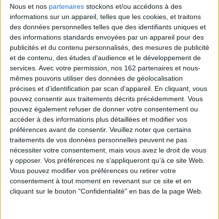
te...
Nous et nos
partenaires
stockons et/ou accédons à des
maître et animal de
6,50 €
compagnie, Ar...
informations sur un appareil, telles que les cookies, et traitons
6,50 €
En stock *
des données personnelles telles que des identifiants uniques et
*stock limité
Disponible chez l'éditeur
des informations standards envoyées par un appareil pour des
publicités et du contenu personnalisés, des mesures de publicité
AJOUTER AU PANIER
AJOUTER AU PANIER
et de contenu, des études d'audience et le développement de
services.
Avec votre permission, nos 162 partenaires et nous-
mêmes pouvons utiliser des données de géolocalisation
précises et d’identification par scan d'appareil. En cliquant, vous
pouvez consentir aux traitements décrits précédemment. Vous
pouvez également refuser de donner votre consentement ou
accéder à des informations plus détaillées et modifier vos
préférences avant de consentir.
Veuillez noter que certains
traitements de vos données personnelles peuvent ne pas
nécessiter votre consentement, mais vous avez le droit de vous
Les poissons savent-ils
y opposer. Vos préférences ne s'appliqueront qu’à ce site Web.
nager ?
Vous pouvez modifier vos préférences ou retirer votre
Auteur :
Alex Cousseau
consentement à tout moment en revenant sur ce site et en
Éditeur(s) :
Sarbacane
cliquant sur le bouton "Confidentialité" en bas de la page Web.
Des poissons sortis de l'eau
Le loir à la théière
apprennent qu'il faut gagner
Auteur :
Anahita Ettehadi
de l'argent dans le monde