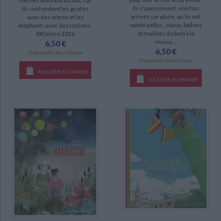
vain les animaux locaux, car
ils s'aperçoivent, une fois
ils confondent les girafes
disponible (16)
CHARGEMENT...
arrivés sur place, qu'ils ont
avec des arbres et les
oublié pelles, seaux, ballons
éléphants avec des rochers.
et maillots de bain à la
©Electre 2026
maiso...
6,50 €
6,50 €
Disponible chez l'éditeur
Disponible chez l'éditeur
AJOUTER AU PANIER
AJOUTER AU PANIER