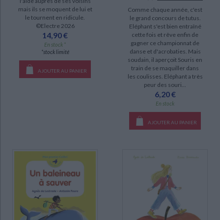
l'aide auprès de ses voisins
mais ils se moquent de lui et
Comme chaque année, c'est
le tournent en ridicule.
le grand concours de tutus.
©Electre 2026
Eléphant s'est bien entraîné
14,90 €
cette fois et rêve enfin de
gagner ce championnat de
En stock *
danse et d'acrobaties. Mais
*stock limité
soudain, il aperçoit Souris en
train de se maquiller dans
AJOUTER AU PANIER
les coulisses. Eléphant a très
peur des souri...
6,20 €
En stock
AJOUTER AU PANIER