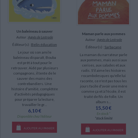
Un baleineau à sauver
Maman parle aux pommes
Auteur :
Agnès de Lestrade
Auteur :
Agnès de Lestrade
Éditeur(s) :
Belin éducation
Éditeur(s) :
Sarbacane
Le jour où son ami le
La maman du narrateur parle
baleineau disparaît, Bouba
aux pommes, mais aussi aux
est prêt à tout pour le
cerises, aux salades et aux
retrouver. Aidé par plusieurs
radis. S'il aime les histoires
compagnons, il tente de le
rocambolesques qu'elle lui
sauver des mains des
raconte, ce n'est pas tous les
contrebandiers. Une
jours facile d'avoir une mère
histoire d'amitié, complétée
comme ça et à l'école, il est
d'activités pédagogiques
traité de fils de folle. Un
pour préparer la lecture,
album s...
travailler le gr...
15,50 €
6,10 €
En stock *
Disponible chez l'éditeur
*stock limité
AJOUTER AU PANIER
AJOUTER AU PANIER