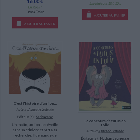
16,00 €
Expédié sous 10 à 15 j.
En stock *
La drôle de famille de Myrtille (6)
*stock limité
AJOUTER AU PANIER
Princesse à l'école (4)
AJOUTER AU PANIER
Les p'tits garous (1)
DISPONIBILITÉ
epuise (222)
disponible (85)
manquant (3)
a-paraitre (2)
CHARGEMENT...
C'est l'histoire d'un lion...
Auteur :
Agnès de Lestrade
Éditeur(s) :
Sarbacane
Le concours de tutus en
Un matin, un lion se réveille
folie
sans sa crinière et part à sa
Auteur :
Agnès de Lestrade
recherche. Il demande de
Éditeur(s) :
Nathan Jeunesse