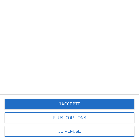
Petit Frère s'habille tout
seul
Auteur :
Agnès de Lestrade
Éditeur(s) :
Lito
L'arbre qui avalait les
Petit Frère montre
enfants
comment s'habiller tout
Auteur :
Agnès de Lestrade
seul, de la tête aux pieds.
J'ACCEPTE
Éditeur(s) :
La Poule qui pond
©Electre 2026
5,90 €
Anatole et Camélia
PLUS D'OPTIONS
découvrent une graine
Indisponible
étrange. Une fois plantée,
elle donne vie à un arbre
JE REFUSE
immense qui les avale. Pour