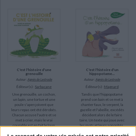
C'est l'histoire d'une
C'est l'histoire d'un
grenouille
hippopotame...
Auteur :
Agnès de Lestrade
Auteur :
Agnès de Lestrade
Éditeur(s) :
Sarbacane
Éditeur(s) :
Magnard
Une grenouille, un cochon,
Tandis que l'hippopotame
un lapin, une tortue et une
prend son bain et se met à
poule s'aperçoivent que
chanter faux, le serpent, la
leurs repas ont été dérobés.
gazelle et l'abeille, excédés
Chacun accuse l'autre et se
décident alors de le faire
met à crier, mais le vrai
taire. Un texte qui joue avec
coupable est en fait le loup.
les mots et leurs sonorités.
©Electre 2026
©Electre 2026