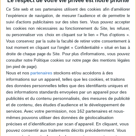
Le respect de votre vie privée est notre priorité
10,90 €
4,50 €
En stock *
Disponible chez l'éditeur
*stock limité
AJOUTER AU PANIER
AJOUTER AU PANIER
Nous et nos
partenaires
stockons et/ou accédons à des
informations sur un appareil, telles que les cookies, et traitons
des données personnelles telles que des identifiants uniques et
des informations standards envoyées par un appareil pour des
publicités et du contenu personnalisés, des mesures de publicité
La grande fabrique de mots
La grande fabrique de mots
et de contenu, des études d'audience et le développement de
Auteur :
Agnès de Lestrade
Auteur :
Agnès de Lestrade
services.
Avec votre permission, nos 162 partenaires et nous-
Éditeur(s) :
Alice jeunesse
Éditeur(s) :
Alice jeunesse
mêmes pouvons utiliser des données de géolocalisation
Dans un pays où les gens ne
Dans un pays où les gens ne
précises et d’identification par scan d'appareil. En cliquant, vous
parlent pas, il faut acheter
parlent pas, il faut acheter
pouvez consentir aux traitements décrits précédemment. Vous
des mots et les avaler pour
des mots et les avaler pour