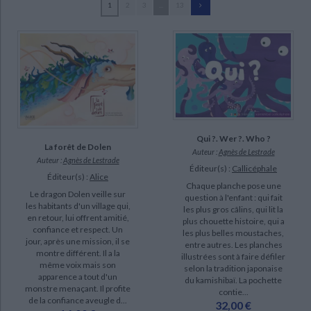
1
2
3
...
13
Ecologie - Environnement
Danse
Religions - Spiritualités
Bibliothèque de la Pléiade
Critique et histoire littéraire
Lestrade, Agnès de (312)
Histoire de France
Biographies historiques
Beaupère, Paul (13)
Classiques scolaires
Littérature ancienne et médiévale
Histoire - Généralités
Histoire des pays
Plantevin, Guillaume (13)
Littérature de voyage
Audio - Livres lus
Colin, Emmanuelle (8)
Histoire ancienne
Géographie
Littérature en version originale
Humour
Docampo, Valeria (8)
Culture scientifique
Vallageas, Coralie (8)
Qui ?. Wer ?. Who ?
Bessard, Sylvie (7)
La forêt de Dolen
Auteur :
Agnès de Lestrade
Auteur :
Agnès de Lestrade
Calle, Véronique (7)
Éditeur(s) :
Callicéphale
Éditeur(s) :
Alice
Chaque planche pose une
Le dragon Dolen veille sur
question à l'enfant : qui fait
SUPPORT
les habitants d'un village qui,
les plus gros câlins, qui lit la
en retour, lui offrent amitié,
plus chouette histoire, qui a
livre (240)
confiance et respect. Un
les plus belles moustaches,
jour, après une mission, il se
entre autres. Les planches
poche (68)
montre différent. Il a la
illustrées sont à faire défiler
même voix mais son
coffret (3)
selon la tradition japonaise
apparence a tout d'un
du kamishibaï. La pochette
monstre menaçant. Il profite
contie...
de la confiance aveugle d...
SÉRIE
32,00 €