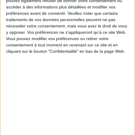
pouvez également refuser de donner votre consentement ou
pouvoir les prononcer.
pouvoir les prononcer.
accéder à des informations plus détaillées et modifier vos
Philéas a besoin de mots
Philéas a besoin de mots
pour déclarer son amour à la
pour déclarer son amour à
préférences avant de consentir.
Veuillez noter que certains
jolie Cybelle, mais ne peut
son amie Cybelle, mais il ne
traitements de vos données personnelles peuvent ne pas
s'offrir tous les mots dont il a
peut pas s'offrir tous les
nécessiter votre consentement, mais vous avez le droit de vous
besoin pour le faire.
mots dont il a besoin pour le
y opposer. Vos préférences ne s'appliqueront qu’à ce site Web.
©Electre 2026
faire. Livre Extraordi...
13,50 €
Vous pouvez modifier vos préférences ou retirer votre
20,00 €
En stock *
consentement à tout moment en revenant sur ce site et en
Disponible chez l'éditeur
*stock limité
cliquant sur le bouton "Confidentialité" en bas de la page Web.
AJOUTER AU PANIER
AJOUTER AU PANIER