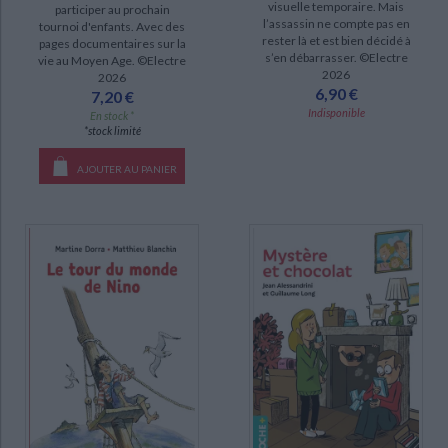
visuelle temporaire. Mais
participer au prochain
l’assassin ne compte pas en
jeu (2)
tournoi d'enfants. Avec des
rester là et est bien décidé à
pages documentaires sur la
s’en débarrasser. ©Electre
vie au Moyen Age. ©Electre
2026
2026
SÉRIE
6,90 €
7,20 €
Indisponible
Grand Galop (137)
En stock *
*stock limité
La cabane magique (128)
AJOUTER AU PANIER
Tom-Tom et Nana (70)
Les chercheurs de Dieu (68)
SamSam (68)
C'est la vie, Lulu ! (47)
Sheltie (41)
Essie (40)
CHARGEMENT...
DISPONIBILITÉ
epuise (6637)
disponible (1582)