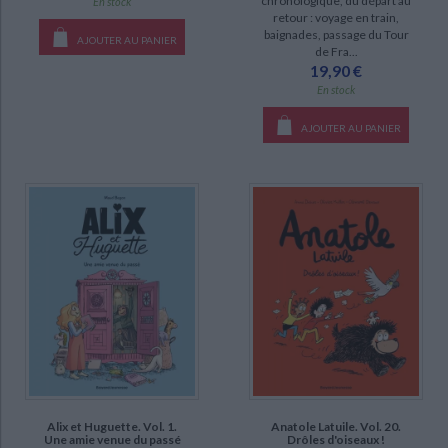
chronologique, du départ au
En stock
retour : voyage en train,
baignades, passage du Tour
AJOUTER AU PANIER
de Fra...
19,90 €
En stock
AJOUTER AU PANIER
Alix et Huguette. Vol. 1.
Anatole Latuile. Vol. 20.
Une amie venue du passé
Drôles d'oiseaux !