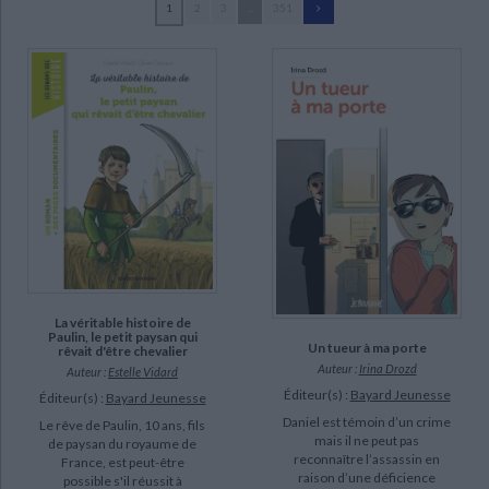
1
2
3
...
351
Ecologie - Environnement
Danse
Religions - Spiritualités
Bibliothèque de la Pléiade
Critique et histoire littéraire
Bour, Danièle (775)
Histoire de France
Biographies historiques
Aubinais, Marie (542)
Classiques scolaires
Littérature ancienne et médiévale
Histoire - Généralités
Histoire des pays
Delval, Marie-Hélène (414)
Littérature de voyage
Audio - Livres lus
Stine, R.L. (252)
Histoire ancienne
Géographie
Littérature en version originale
Humour
Masson, Philippe (189)
Culture scientifique
Bryant, Bonnie (188)
Clément, Claire (182)
Osborne, Mary Pope (162)
SUPPORT
La véritable histoire de
Paulin, le petit paysan qui
Un tueur à ma porte
rêvait d'être chevalier
livre (4409)
Auteur :
Irina Drozd
Auteur :
Estelle Vidard
poche (3772)
Éditeur(s) :
Bayard Jeunesse
Éditeur(s) :
Bayard Jeunesse
coffret (202)
Daniel est témoin d’un crime
Le rêve de Paulin, 10 ans, fils
mais il ne peut pas
de paysan du royaume de
document-audio (13)
reconnaître l’assassin en
France, est peut-être
raison d’une déficience
possible s'il réussit à
revue (4)