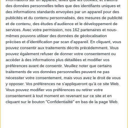
des données personnelles telles que des identifiants uniques et
des informations standards envoyées par un appareil pour des
publicités et du contenu personnalisés, des mesures de publicité
et de contenu, des études d'audience et le développement de
services.
Avec votre permission, nos 162 partenaires et nous-
mêmes pouvons utiliser des données de géolocalisation
précises et d’identification par scan d'appareil. En cliquant, vous
pouvez consentir aux traitements décrits précédemment. Vous
Le train de grands chemins
pouvez également refuser de donner votre consentement ou
Auteur :
Juliette Vallery
Appelez-moi Aby !
accéder à des informations plus détaillées et modifier vos
Éditeur(s) :
Bayard Jeunesse
Auteur :
Mélanie Edwards
préférences avant de consentir.
Veuillez noter que certains
Douce la moutonne se lance
traitements de vos données personnelles peuvent ne pas
Éditeur(s) :
Bayard Jeunesse
dans un voyage enchanté à
nécessiter votre consentement, mais vous avez le droit de vous
bord du train de grands
Cet été, Aby, qui vit à
chemins, un convoi
y opposer. Vos préférences ne s'appliqueront qu’à ce site Web.
Londres, est envoyée pour la
magique. Un album qui
première fois en vacances
Vous pouvez modifier vos préférences ou retirer votre
célèbre l'imaginaire et la
chez sa grand-mère
consentement à tout moment en revenant sur ce site et en
spontanéité. ©Electre 2026
française, en Bourgogne. A
cliquant sur le bouton "Confidentialité" en bas de la page Web.
13,90 €
l'arrivée, Aby est
déconcertée par la
En stock *
*stock limité
méchanceté de cette
dernière et par les manières
de ses cousins.
AJOUTER AU PANIER
Heureusement, elle peut