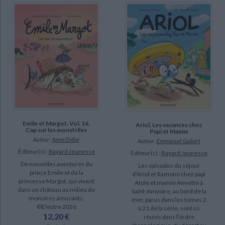
Emile et Margot. Vol. 16.
Ariol. Les vacances chez
Cap sur les monstrîles
Papi et Mamie
Auteur :
Anne Didier
Auteur :
Emmanuel Guibert
Éditeur(s) :
Bayard Jeunesse
Éditeur(s) :
Bayard Jeunesse
De nouvelles aventures du
Les épisodes du séjour
prince Emile et de la
d'Ariol et Ramono chez papi
princesse Margot, qui vivent
Atole et mamie Annette à
dans un château au milieu de
Saint-Ampoire, au bord de la
monstres amusants.
mer, parus dans les tomes 2
©Electre 2026
à 21 de la série, sont ici
12,20 €
réunis dans l'ordre