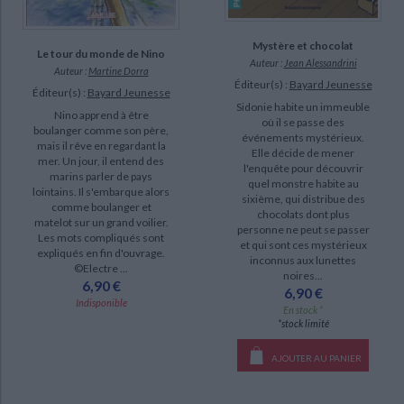
a-paraitre (109)
Mystère et chocolat
manquant (77)
Le tour du monde de Nino
Auteur :
Jean Alessandrini
Auteur :
Martine Dorra
Éditeur(s) :
Bayard Jeunesse
Éditeur(s) :
Bayard Jeunesse
Sidonie habite un immeuble
Nino apprend à être
où il se passe des
boulanger comme son père,
événements mystérieux.
mais il rêve en regardant la
Elle décide de mener
mer. Un jour, il entend des
l'enquête pour découvrir
marins parler de pays
quel monstre habite au
lointains. Il s'embarque alors
sixième, qui distribue des
comme boulanger et
chocolats dont plus
matelot sur un grand voilier.
personne ne peut se passer
Les mots compliqués sont
et qui sont ces mystérieux
expliqués en fin d'ouvrage.
inconnus aux lunettes
©Electre ...
noires...
6,90 €
6,90 €
Indisponible
En stock *
*stock limité
AJOUTER AU PANIER