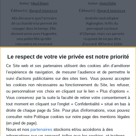
Auteur :
Maud Begon
Auteur :
Anne Didier
Éditeur(s) :
Bayard Jeunesse
Éditeur(s) :
Bayard Jeunesse
Alix découvre que l'armoire
Anatole veut adopter
de sa chambre lui permet de
Aiglonglon, le fils du
voyager dans le temps. Elle
perroquet surdoué
devient amie avec Huguette,
d'Olympe, mais ses parents
une petite fille qu'elle
risquent de ne pas être
rencontre en revenant
d'accord. ©Electre 2026
cinquante ans en arrière.
12,20 €
Malgré les différences de
Bientôt disponible, commandez
Le respect de votre vie privée est notre priorité
mode de vie entre les deux
maintenant
époques, le duo se découvre
d...
AJOUTER AU PANIER
11,00 €
En stock *
*stock limité
AJOUTER AU PANIER
Nous et nos
partenaires
stockons et/ou accédons à des
informations sur un appareil, telles que les cookies, et traitons