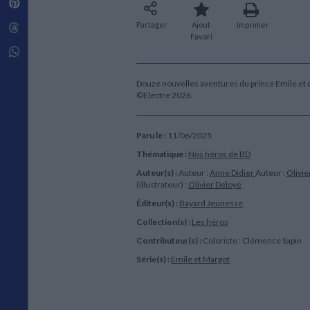
Pinterest
Techniques de construction
SCIENCE FICTION ET FANTASY
Vie familiale
Disciplines paramédicales
Matériaux de l’architecture
Partager
Ajout
Imprimer
Littérature SF et Fantasy
Threads
Ouvrages Généraux
Urbanisme
SOCIOLOGIE
Favori
Sociologie générale
Whatsapp
Travail social
Santé et société
Douze nouvelles aventures du prince Emile et d
©Electre 2026
ETHNOLOGIE
Anthropologie
Ethnologie par pays
Paru le :
11/06/2025
Thématique :
Nos héros de BD
Auteur(s) :
Auteur :
Anne Didier
Auteur :
Olivie
(illustrateur) :
Olivier Deloye
Éditeur(s) :
Bayard Jeunesse
Collection(s) :
Les héros
Contributeur(s) :
Coloriste : Clémence Sapin
Série(s) :
Emile et Margot