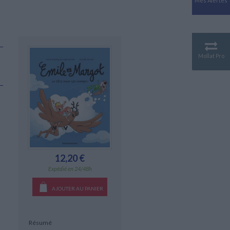
Mes Alertes
Antiquité
Mythologies
GÉOGRAPHIE
Géographie - Démographie -
Territoire
Mollat Pro
CULTURE SCIENTIFIQUE
Essais scientifique
Astronomie
12,20 €
Expédié en 24/48h
AJOUTER AU PANIER
Résumé