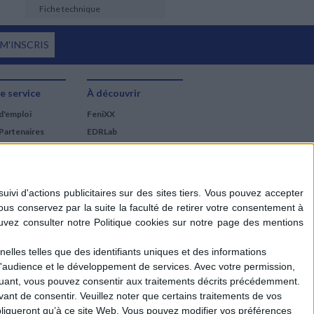
Fiche technique
 M'INSCRIS
e service
À découvrir
d'emploi
FeniXX
Partenaires
EDRLab
RetroNews
BnF : portail des métiers
du livre
Cercle de la librairie
Les chèques cadeaux
Mollat
elles telles que des identifiants uniques et des informations
d'audience et le développement de services.
Avec votre permission,
iquant, vous pouvez consentir aux traitements décrits précédemment.
ant de consentir.
Veuillez noter que certains traitements de vos
liqueront qu’à ce site Web. Vous pouvez modifier vos préférences