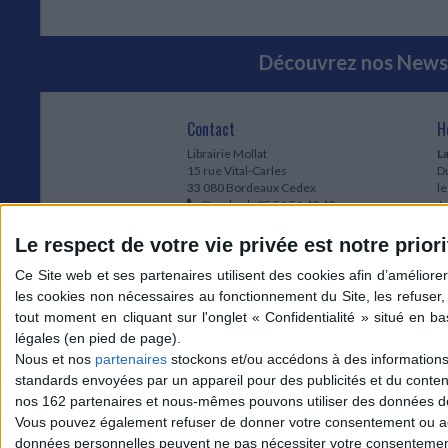
Découvrez nos Newsl
Contact
H
Librairie Mollat
La
15 rue Vital-Carles
Du
33 080 Bordeaux Cedex
l
Standard :
05 56 56 40 40
Jo
Service client mollat.com :
05 56 56 40
1e
83
* 
Le respect de votre vie privée est notre priori
Contactez-nous
à
Le
du
l
Jo
1
Nous et nos
partenaires
stockons et/ou accédons à des informations s
et
standards envoyées par un appareil pour des publicités et du conte
* 
nos 162 partenaires et nous-mêmes pouvons utiliser des données de g
1
Vous pouvez également refuser de donner votre consentement ou accé
Vo
données personnelles peuvent ne pas nécessiter votre consentement,