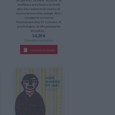
Ses parents, sa soeur Suzanne, sa
meilleure amie Rose n'arrivent
plus à lui redonner le sourire et
aucune larme ne la soulage. Alors
son papa et sa maman
l'emmènent chez M. Cumulus, le
psychologue, où elle peut parler
de la pluie ...
14,20 €
Disponible chez l'éditeur
AJOUTER AU PANIER