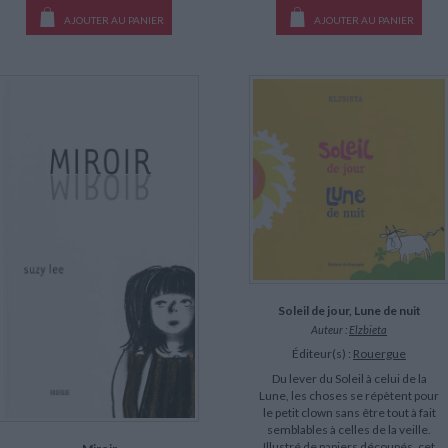
AJOUTER AU PANIER
AJOUTER AU PANIER
Soleil de jour, Lune de nuit
Auteur :
Elzbieta
Éditeur(s) :
Rouergue
Du lever du Soleil à celui de la
Lune, les choses se répètent pour
le petit clown sans être tout à fait
semblables à celles de la veille.
Illustré de papiers découpés, cet