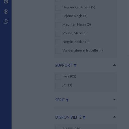
Pinterest
Techniques de construction
SCIENCE FICTION ET FANTASY
Vie familiale
Disciplines paramédicales
Dewanckel, Goele (5)
Matériaux de l’architecture
Littérature SF et Fantasy
Threads
Ouvrages Généraux
Urbanisme
SOCIOLOGIE
Lejonc, Régis (5)
Sociologie générale
Whatsapp
Meunier, Henri (5)
Travail social
Santé et société
Voline, Marc (5)
Negrin, Fabian (4)
ETHNOLOGIE
Anthropologie
Vandenabeele, Isabelle (4)
Ethnologie par pays
SUPPORT
livre (82)
jeu (1)
SÉRIE
DISPONIBILITÉ
epuise (54)