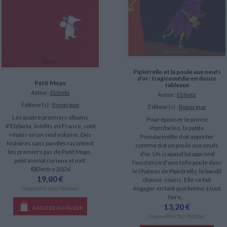
Pipistrello et la poule aux oeufs
d'or : tragicomédie en douze
Petit Mops
tableaux
Auteur :
Elzbieta
Auteur :
Elzbieta
Éditeur(s) :
Rouergue
Éditeur(s) :
Rouergue
Les quatre premiers albums
Pour épouser le prince
d'Elzbieta, inédits en France, sont
Pomdarino, la petite
réunis en un seul volume. Des
Pomdarinette doit apporter
histoires sans paroles racontent
comme dot un poule aux oeufs
les premiers pas de Petit Mops,
d'or. Un crapaud lui apprend
petit animal curieux et naïf.
l'existence d'une telle poule dans
©Electre 2026
le chateau de Pipistrello, le bandit
19,80 €
chauve-souris. Elle se fait
engager en tant que bonne à tout
Disponible chez l'éditeur
faire...
13,20 €
AJOUTER AU PANIER
Disponible chez l'éditeur