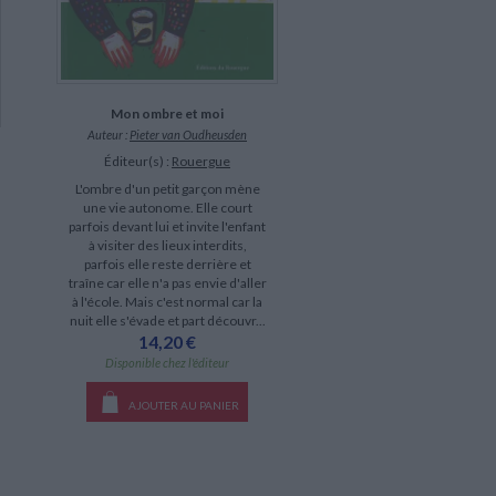
Mon ombre et moi
Auteur :
Pieter van Oudheusden
Éditeur(s) :
Rouergue
L'ombre d'un petit garçon mène
une vie autonome. Elle court
parfois devant lui et invite l'enfant
à visiter des lieux interdits,
parfois elle reste derrière et
traîne car elle n'a pas envie d'aller
à l'école. Mais c'est normal car la
nuit elle s'évade et part découvr...
14,20 €
Disponible chez l'éditeur
AJOUTER AU PANIER