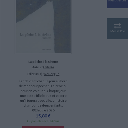
Mes Alertes
Antiquité
Mythologies
GÉOGRAPHIE
Géographie - Démographie -
Territoire
Mollat Pro
CULTURE SCIENTIFIQUE
Essais scientifique
Astronomie
La pêche à la sirène
Auteur :
Elzbieta
Éditeur(s) :
Rouergue
Fanch vient chaque jour au bord
de mer pour pêcher la sirène ou
pour en voir une. Chaque jour
une petite fille le suit et espère
qu'il jouera avec elle. L'histoire
d'amour de deux enfants.
©Electre 2026
15,80 €
Disponible chez l'éditeur