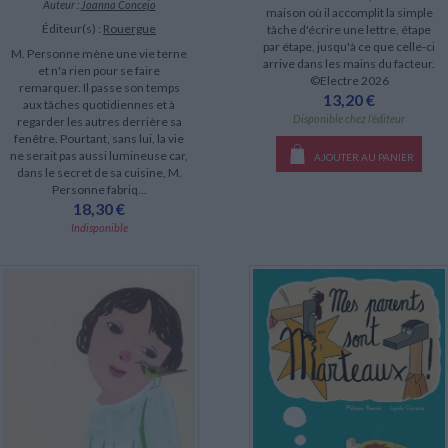
Auteur :
Joanna Concejo
maison où il accomplit la simple
Éditeur(s) :
Rouergue
tâche d'écrire une lettre, étape
par étape, jusqu'à ce que celle-ci
M. Personne mène une vie terne
arrive dans les mains du facteur.
et n'a rien pour se faire
©Electre 2026
remarquer. Il passe son temps
13,20 €
aux tâches quotidiennes et à
Disponible chez l'éditeur
regarder les autres derrière sa
fenêtre. Pourtant, sans lui, la vie
ne serait pas aussi lumineuse car,
AJOUTER AU PANIER
dans le secret de sa cuisine, M.
Personne fabriq...
18,30 €
Indisponible