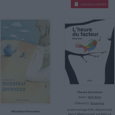
AJOUTER AU PANIER
L'heure du facteur
Auteur :
Betty Bone
Éditeur(s) :
Rouergue
Le personnage d'Ali, déjà présent
Monsieur Personne
dans l'album La nuit, est dans sa