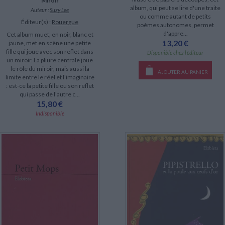
Miroir
album, qui peut se lire d'une traite
Auteur :
Suzy Lee
ou comme autant de petits
Éditeur(s) :
Rouergue
poèmes autonomes, permet
d'appre...
Cet album muet, en noir, blanc et
13,20 €
jaune, met en scène une petite
fille qui joue avec son reflet dans
Disponible chez l'éditeur
un miroir. La pliure centrale joue
le rôle du miroir, mais aussi la
AJOUTER AU PANIER
limite entre le réel et l'imaginaire
: est-ce la petite fille ou son reflet
qui passe de l'autre c...
15,80 €
Indisponible