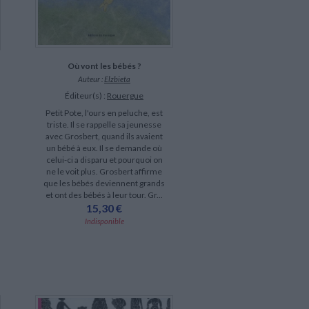
Où vont les bébés ?
Auteur :
Elzbieta
Éditeur(s) :
Rouergue
Petit Pote, l'ours en peluche, est
triste. Il se rappelle sa jeunesse
avec Grosbert, quand ils avaient
un bébé à eux. Il se demande où
celui-ci a disparu et pourquoi on
ne le voit plus. Grosbert affirme
que les bébés deviennent grands
et ont des bébés à leur tour. Gr...
15,30 €
Indisponible