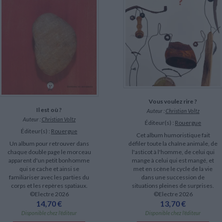
LITTÉRATURE DE VOYAGE
Dictionnaires Français
Histoire moderne
Relations et politiques
internationales
Dictionnaires Bilingues
Récits des voyageurs et des
Histoire contemporaine
explorateurs
Sécurité nationale - Défense
Langues universitaires -
BIOGRAPHIES HISTORIQUES
Dictionnaires et méthodes
ECOLOGIE - ENVIRONNEMENT
Biographies historiques
Méthodes Langues Grand public
Ecologie
Français langues étrangères
HISTOIRE - GÉNÉRALITÉS
Historiographie
Etudes historiques
Généalogie - Héraldique
Franc-maçonnerie
Vous voulez rire ?
Il est où ?
CHARGEMENT...
Auteur :
Christian Voltz
Auteur :
Christian Voltz
Éditeur(s) :
Rouergue
Éditeur(s) :
Rouergue
Cet album humoristique fait
Un album pour retrouver dans
défiler toute la chaîne animale, de
chaque double page le morceau
l'asticot à l'homme, de celui qui
apparent d'un petit bonhomme
mange à celui qui est mangé, et
qui se cache et ainsi se
met en scène le cycle de la vie
familiariser avec les parties du
dans une succession de
corps et les repères spatiaux.
situations pleines de surprises.
©Electre 2026
©Electre 2026
14,70 €
13,70 €
Disponible chez l'éditeur
Disponible chez l'éditeur