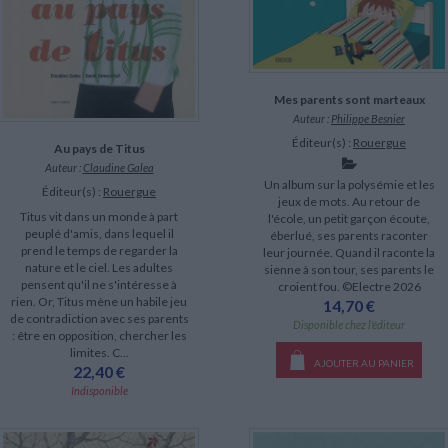
Mes parents sont marteaux
Auteur :
Philippe Besnier
Éditeur(s) :
Rouergue
Au pays de Titus
Auteur :
Claudine Galea
Un album sur la polysémie et les
Éditeur(s) :
Rouergue
jeux de mots. Au retour de
Titus vit dans un monde à part
l'école, un petit garçon écoute,
peuplé d'amis, dans lequel il
éberlué, ses parents raconter
prend le temps de regarder la
leur journée. Quand il raconte la
nature et le ciel. Les adultes
sienne à son tour, ses parents le
pensent qu'il ne s'intéresse à
croient fou. ©Electre 2026
rien. Or, Titus mène un habile jeu
14,70 €
de contradiction avec ses parents
Disponible chez l'éditeur
: être en opposition, chercher les
limites. C...
AJOUTER AU PANIER
22,40 €
Indisponible