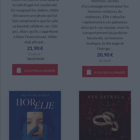
femmes, un lieu
le café Engel est cambriolé.
d'accompagnement pour les
En rangeant les débris, Hilde
femmes victimes de
découvre une photo qui lui
violences. Elle s'attache
fait comprendre que le café
rapidement à ses patientes
va bientôt célébrer ses 100
ainsi qu'à son équipe, mais le
ans. Alors qu'ils s'apprêtent
comportement du jardinier
à fêter l'événement, Hilde
bénévole, un homme
doit affront...
mutique, la dérange et
21,90 €
l'intrigu...
20,90 €
En stock *
*stock limité
En stock
AJOUTER AU PANIER
AJOUTER AU PANIER