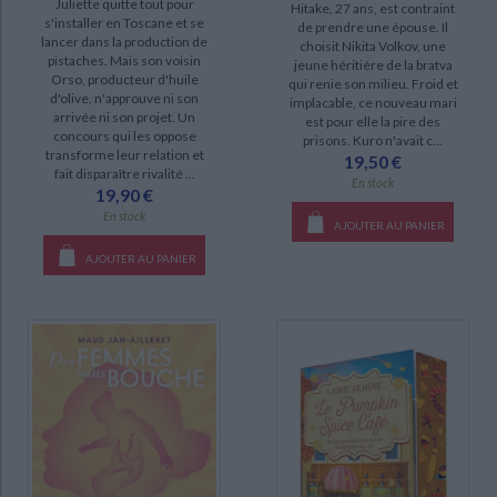
Juliette quitte tout pour
Hitake, 27 ans, est contraint
s'installer en Toscane et se
de prendre une épouse. Il
Une enquête de Loveday & Ryder (16)
lancer dans la production de
choisit Nikita Volkov, une
pistaches. Mais son voisin
Café Engel (11)
jeune héritière de la bratva
Orso, producteur d'huile
qui renie son milieu. Froid et
Jana Berzelius (11)
d'olive, n'approuve ni son
implacable, ce nouveau mari
arrivée ni son projet. Un
est pour elle la pire des
Destinée suédoise (8)
concours qui les oppose
prisons. Kuro n'avait c...
transforme leur relation et
19,50 €
Dream Harbor (8)
fait disparaître rivalité ...
En stock
19,90 €
Sinners (8)
En stock
AJOUTER AU PANIER
Une enquête de Will Trent (8)
AJOUTER AU PANIER
Une enquête de Jana Berzelius (7)
DISPONIBILITÉ
disponible (1123)
epuise (283)
a-paraitre (66)
CHARGEMENT...
manquant (16)