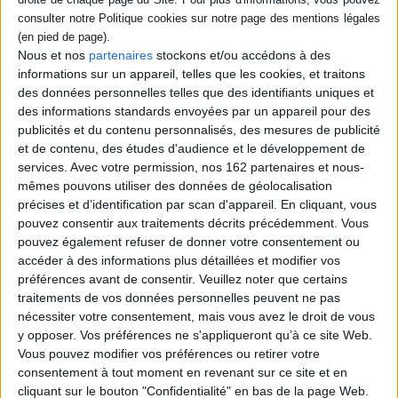
AJOUTER AU PANIER
Nous et nos
partenaires
stockons et/ou accédons à des
informations sur un appareil, telles que les cookies, et traitons
des données personnelles telles que des identifiants uniques et
des informations standards envoyées par un appareil pour des
publicités et du contenu personnalisés, des mesures de publicité
et de contenu, des études d'audience et le développement de
services.
Avec votre permission, nos 162 partenaires et nous-
mêmes pouvons utiliser des données de géolocalisation
précises et d’identification par scan d'appareil. En cliquant, vous
pouvez consentir aux traitements décrits précédemment. Vous
pouvez également refuser de donner votre consentement ou
accéder à des informations plus détaillées et modifier vos
préférences avant de consentir.
Veuillez noter que certains
traitements de vos données personnelles peuvent ne pas
Eva des forêts
nécessiter votre consentement, mais vous avez le droit de vous
Auteur :
Julien Sandrel
y opposer. Vos préférences ne s'appliqueront qu’à ce site Web.
J'ai appris à lire à 50 ans
Éditeur(s) :
HarperCollins
Vous pouvez modifier vos préférences ou retirer votre
Personne interviewée :
Aline Le
Guluche
20,90 €
consentement à tout moment en revenant sur ce site et en
Bientôt disponible, commandez
Éditeur(s) :
HarperCollins
cliquant sur le bouton "Confidentialité" en bas de la page Web.