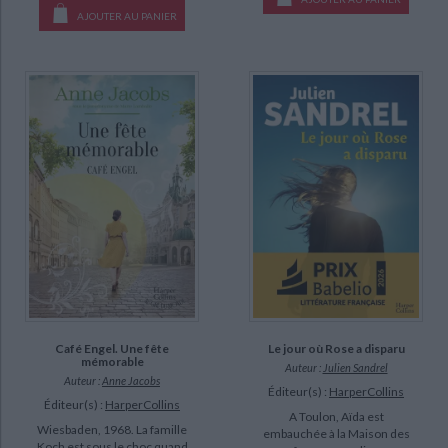
AJOUTER AU PANIER
Café Engel. Une fête
Le jour où Rose a disparu
mémorable
Auteur :
Julien Sandrel
Auteur :
Anne Jacobs
Éditeur(s) :
HarperCollins
Éditeur(s) :
HarperCollins
A Toulon, Aïda est
Wiesbaden, 1968. La famille
embauchée à la Maison des
Koch est sous le choc quand