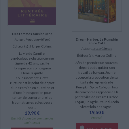
Des femmes sans bouche
Dream Harbor. Le Pumpkin
Auteur :
Maud Jan-Ailleret
Spice Café
Éditeur(s) :
HarperCollins
Auteur :
Laurie Gilmore
La vie de Camille,
Éditeur(s) :
HarperCollins
gynécologue obstétricienne
Afin de prendre un nouveau
âgée de 42 ans, vacille
départ et de quitter son
lorsque son compagnon
travail de bureau, Jeanie
Henri la quitte
accepte la proposition de sa
soudainement. Cette
tante de reprendre le
rupture est le point de départ
Pumpkin Spice Café, un lieu
d'une remise en question et
de rencontres apprécié de la
d'une introspection pour
petite ville de Dream Harbor.
tenter de comprendre les
Logan, un agriculteur du coin
traumatismes et les peurs
vivant loin des ragot...
qui ...
19,50 €
19,90 €
En stock
Bientôt disponible, commandez
maintenant
AJOUTER AU PANIER