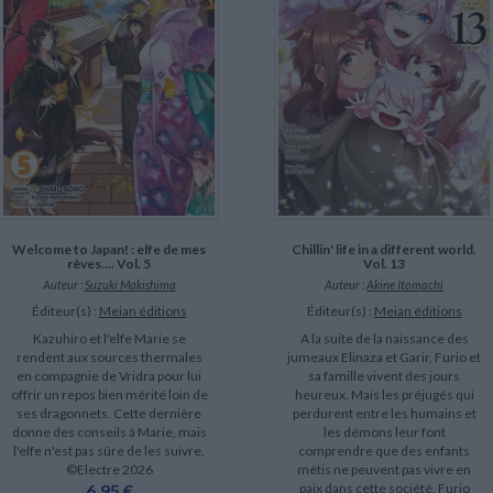
LITTÉRATURE DE VOYAGE
Dictionnaires Français
Histoire moderne
Relations et politiques
internationales
Dictionnaires Bilingues
Récits des voyageurs et des
Histoire contemporaine
explorateurs
Sécurité nationale - Défense
Langues universitaires -
BIOGRAPHIES HISTORIQUES
Dictionnaires et méthodes
ECOLOGIE - ENVIRONNEMENT
Biographies historiques
Méthodes Langues Grand public
Ecologie
Français langues étrangères
HISTOIRE - GÉNÉRALITÉS
Historiographie
Etudes historiques
Généalogie - Héraldique
Franc-maçonnerie
CHARGEMENT...
Welcome to Japan! : elfe de mes
Chillin' life in a different world.
rêves.... Vol. 5
Vol. 13
Auteur :
Suzuki Makishima
Auteur :
Akine Itomachi
Éditeur(s) :
Meian éditions
Éditeur(s) :
Meian éditions
Kazuhiro et l'elfe Marie se
A la suite de la naissance des
rendent aux sources thermales
jumeaux Elinaza et Garir, Furio et
en compagnie de Vridra pour lui
sa famille vivent des jours
offrir un repos bien mérité loin de
heureux. Mais les préjugés qui
ses dragonnets. Cette dernière
perdurent entre les humains et
donne des conseils à Marie, mais
les démons leur font
l'elfe n'est pas sûre de les suivre.
comprendre que des enfants
©Electre 2026
métis ne peuvent pas vivre en
6,95 €
paix dans cette société. Furio