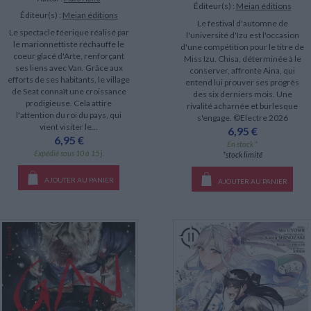
Éditeur(s) :
Meian éditions
Éditeur(s) :
Meian éditions
Le festival d'automne de
Le spectacle féerique réalisé par
l'université d'Izu est l'occasion
le marionnettiste réchauffe le
d'une compétition pour le titre de
coeur glacé d'Arte, renforçant
Miss Izu. Chisa, déterminée à le
ses liens avec Van. Grâce aux
conserver, affronte Aina, qui
efforts de ses habitants, le village
entend lui prouver ses progrès
de Seat connaît une croissance
des six derniers mois. Une
prodigieuse. Cela attire
rivalité acharnée et burlesque
l'attention du roi du pays, qui
s'engage. ©Electre 2026
vient visiter le...
6,95 €
6,95 €
En stock *
Expédié sous 10 à 15 j.
*stock limité
AJOUTER AU PANIER
AJOUTER AU PANIER