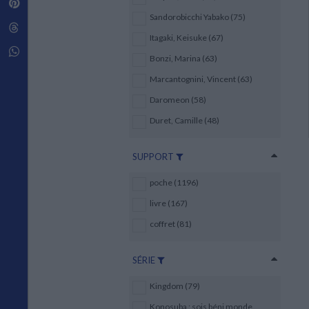
Pinterest
Techniques de construction
SCIENCE FICTION ET FANTASY
Vie familiale
Disciplines paramédicales
Sandorobicchi Yabako (75)
Matériaux de l’architecture
Littérature SF et Fantasy
Threads
Ouvrages Généraux
Urbanisme
SOCIOLOGIE
Itagaki, Keisuke (67)
Sociologie générale
Whatsapp
Bonzi, Marina (63)
Travail social
Santé et société
Marcantognini, Vincent (63)
Daromeon (58)
ETHNOLOGIE
Anthropologie
Duret, Camille (48)
Ethnologie par pays
SUPPORT
poche (1196)
livre (167)
coffret (81)
SÉRIE
Kingdom (79)
Konosuba : sois béni monde