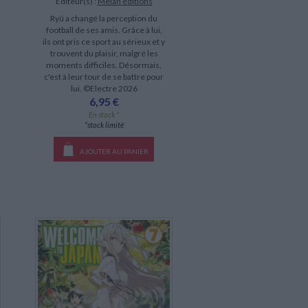
Éditeur(s) :
Meian éditions
Ryû a changé la perception du
football de ses amis. Grâce à lui,
ils ont pris ce sport au sérieux et y
trouvent du plaisir, malgré les
moments difficiles. Désormais,
c'est à leur tour de se battre pour
lui. ©Electre 2026
6,95 €
En stock *
*stock limité
AJOUTER AU PANIER