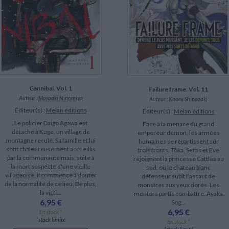
Gannibal. Vol. 1
Failure frame. Vol. 11
Auteur :
Masaaki Ninomiya
Auteur :
Kaoru Shinozaki
Éditeur(s) :
Meian éditions
Éditeur(s) :
Meian éditions
Le policier Daigo Agawa est
Face à la menace du grand
détaché à Kuge, un village de
empereur démon, les armées
montagne reculé. Sa famille et lui
humaines se répartissent sur
sont chaleureusement accueillis
trois fronts. Tôka, Seras et Eve
par la communauté mais, suite à
rejoignent la princesse Cattlea au
la mort suspecte d'une vieille
sud, où le château blanc
villageoise, il commence à douter
défenseur subit l’assaut de
de la normalité de ce lieu. De plus,
monstres aux yeux dorés. Les
la victi...
mentors partis combattre, Ayaka
6,95 €
Sog...
6,95 €
En stock *
*stock limité
En stock *