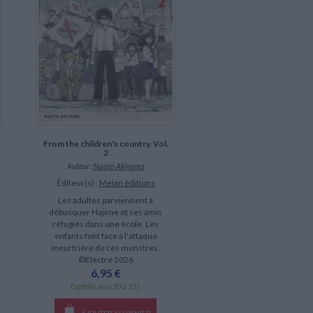
From the children's country. Vol.
2
Auteur :
Naoto Akiyama
Éditeur(s) :
Meian éditions
Les adultes parviennent à
débusquer Hajime et ses amis
réfugiés dans une école. Les
enfants font face à l'attaque
meurtrière de ces monstres.
©Electre 2026
6,95 €
Expédié sous 10 à 15 j.