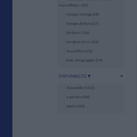
merveilleux ! (32)
Kengan Omega (28)
Kengan Ashura (27)
Be blues! (26)
Karakuri circus (26)
Grand Blue (25)
Baki : the grappler (24)
DISPONIBILITÉ
disponible (1332)
a-paraitre (86)
epuise (26)