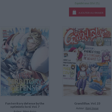
Expédié sous 10 à 15 j.
AJOUTER AU PANIER
Fun territory defense by the
Grand Blue. Vol. 23
optimistic lord. Vol. 7
Auteur :
Kenji Inoue
Auteur :
Maro Aoiro