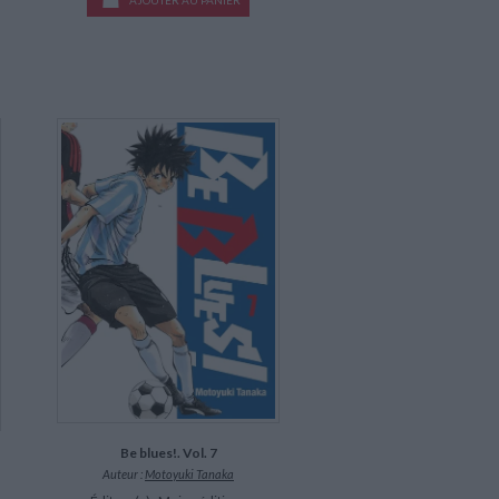
AJOUTER AU PANIER
Be blues!. Vol. 7
Auteur :
Motoyuki Tanaka