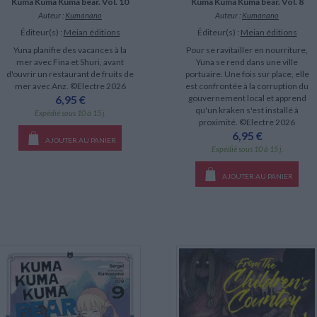
Kuma Kuma Kuma bear. Vol. 10
Kuma Kuma Kuma bear. Vol. 8
Auteur :
Kumanano
Auteur :
Kumanano
Éditeur(s) :
Meian éditions
Éditeur(s) :
Meian éditions
Yuna planifie des vacances à la
Pour se ravitailler en nourriture,
mer avec Fina et Shuri, avant
Yuna se rend dans une ville
d'ouvrir un restaurant de fruits de
portuaire. Une fois sur place, elle
mer avec Anz. ©Electre 2026
est confrontée à la corruption du
6,95 €
gouvernement local et apprend
qu'un kraken s'est installé à
Expédié sous 10 à 15 j.
proximité. ©Electre 2026
6,95 €
AJOUTER AU PANIER
Expédié sous 10 à 15 j.
AJOUTER AU PANIER