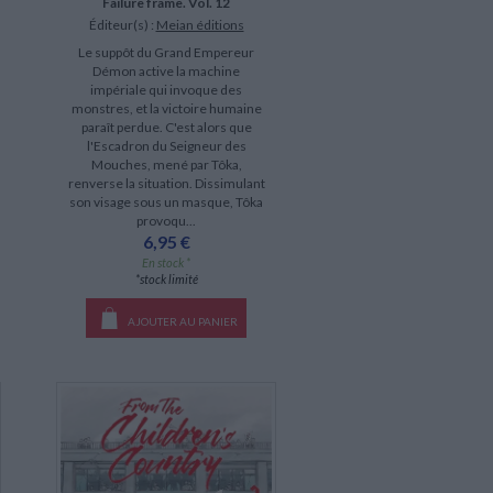
Failure frame. Vol. 12
Éditeur(s) :
Meian éditions
Le suppôt du Grand Empereur
Démon active la machine
impériale qui invoque des
monstres, et la victoire humaine
paraît perdue. C'est alors que
l'Escadron du Seigneur des
Mouches, mené par Tôka,
renverse la situation. Dissimulant
son visage sous un masque, Tôka
provoqu...
6,95 €
En stock *
*stock limité
AJOUTER AU PANIER