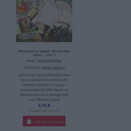
Welcome to Japan! : elfe de mes
rêves.... Vol. 7
Auteur :
Suzuki Makishima
Éditeur(s) :
Meian éditions
Après avoir sauvé Zela et Dora en
terrassant le démon de la salle
centrale, Kazuhiro, toujours
accompagné de l'elfe Marie, se
retrouve face à un étrange chat
noir. ©Electre 2026
6,95 €
Expédié sous 10 à 15 j.
AJOUTER AU PANIER