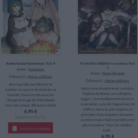
Kuma Kuma Kuma bear. Vol. 9
From the children's country. Vol.
1
Auteur :
Kumanano
Auteur :
Naoto Akiyama
Éditeur(s) :
Meian éditions
Éditeur(s) :
Meian éditions
Alors qu'elle part libérer le
Après une dispute avec sa mère,
ruchier, la source de miel de ce
Hajime Arakawa, un collégien,
monde, Yuna se retrouve en
fugue. Un tremblement de terre
charge de la garde d'étudiants
se produit, suivi de l'apparition de
très sûrs d'eux. ©Electre 2026
chiffres dans le ciel. Hajime se
6,95 €
précipite chez lui pour retrouver
Expédié sous 10 à 15 j.
sa mère mais réalise qu'elle n'est
plus la même. Tous les adultes
AJOUTER AU PANIER
sont...
6,95 €