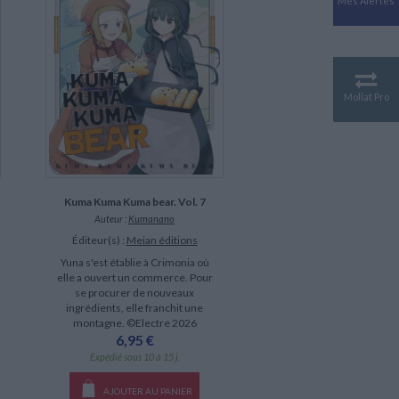
Mes Alertes
Antiquité
Mythologies
GÉOGRAPHIE
Géographie - Démographie -
Territoire
Mollat Pro
CULTURE SCIENTIFIQUE
Essais scientifique
Astronomie
Kuma Kuma Kuma bear. Vol. 7
Auteur :
Kumanano
Éditeur(s) :
Meian éditions
Yuna s'est établie à Crimonia où
elle a ouvert un commerce. Pour
se procurer de nouveaux
ingrédients, elle franchit une
montagne. ©Electre 2026
6,95 €
Expédié sous 10 à 15 j.
AJOUTER AU PANIER