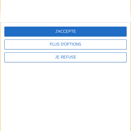
10,00 €
Indisponible
Indisponible
J'ACCEPTE
PLUS D'OPTIONS
JE REFUSE
Jérusalem : 36 promenades
à travers l'histoire
Éditeur(s) :
Marcus
Corée du sud
Éditeur(s) :
Marcus
Des itinéraires de visite pour
découvrir les 9 grandes
7,40 €
périodes de l'histoire de la
Indisponible
ville, les arches romaines,