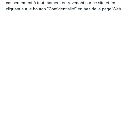
consentement à tout moment en revenant sur ce site et en
Auteur :
Jean-Claude Klotchkoff
Calcutta
cliquant sur le bouton "Confidentialité" en bas de la page Web.
Auteur :
Hervé Beaumont
Éditeur(s) :
Marcus
Éditeur(s) :
Marcus
Après une présentation du
cadre naturel, de l'histoire et
Guide proposant des
de la géographie de la ville,
informations culturelles,
ce guide donne des conseils
des renseignements
pour préparer son voyage,
pratiques et 8 circuits pour
des informations pratiques
découvrir les Etats du Nord
pour circuler, se loger, se
de l'Inde, leur histoire, leur
restaurer, proposant des
culture, leurs richesses
itinéraires, ainsi que des
naturelles, etc. ©Electre
descriptions détai...
2026
10,00 €
10,00 €
En stock *
Indisponible
*stock limité
AJOUTER AU PANIER