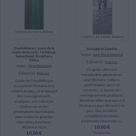
Ouzbékistan : oasis de la
Sénégal et Gambie
route de la soie : Tachkent,
Auteur :
Jean-Pierre Reymond
Samarkand, Boukhara,
Khiva
Éditeur(s) :
Marcus
Auteur :
Hervé Beaumont
Ce guide offre une
Éditeur(s) :
Marcus
introduction générale au
pays (histoire, culture,
Guide de l'Ouzbékistan
gastronomie, parcs et
présentant l'histoire et la
réserves...), donne des
culture du pays, et proposant
renseignements pratiques,
des renseignements
décrit les villes et propose 9
pratiques, une sélection
itinéraires pour découvrir le
d'adresses et des
pays. Des encadrés
informations touristiques
complètent les textes
pour visiter les grandes
d'éléments informatifs o...
villes et les haut lieux.
10,00 €
©Electre 2026
10,00 €
Indisponible