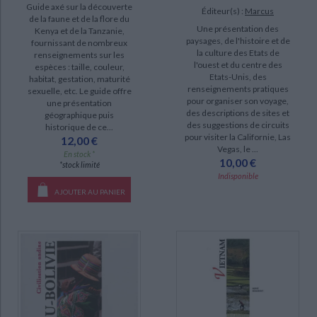
Guide axé sur la découverte
Éditeur(s) :
Marcus
de la faune et de la flore du
Une présentation des
Kenya et de la Tanzanie,
paysages, de l'histoire et de
fournissant de nombreux
la culture des Etats de
renseignements sur les
l'ouest et du centre des
espèces : taille, couleur,
Etats-Unis, des
habitat, gestation, maturité
renseignements pratiques
sexuelle, etc. Le guide offre
pour organiser son voyage,
une présentation
des descriptions de sites et
géographique puis
des suggestions de circuits
historique de ce...
pour visiter la Californie, Las
12,00 €
Vegas, le ...
En stock *
10,00 €
*stock limité
Indisponible
AJOUTER AU PANIER