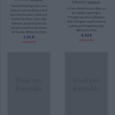
Éditeur(s) :
Epigones
Tony emménage dans une
Le Père Noël est pris dans un
maison extraordinaire où il
des pièges que l'ogre
faut chanter pour actionner
Fringale destine à Zibeline.
la chasse d'eau. Tout cela
Mais Fringale reçoit comme
l'amuse, jusqu'au jour où
cadeau un fringalofesseur.
son père invite le directeur
©Electre 2026
de l'école. ©Electre 2026
4,42 €
5,95 €
Indisponible
Indisponible