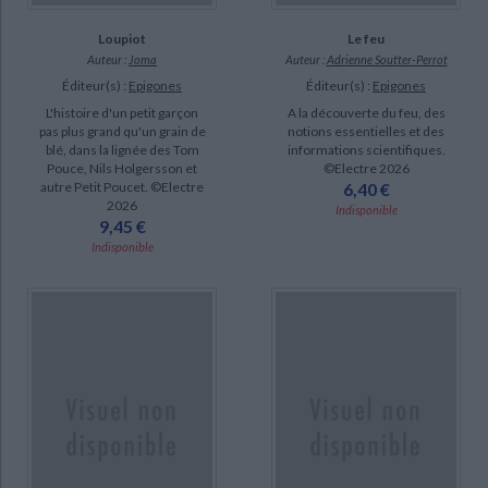
Loupiot
Le feu
Auteur :
Joma
Auteur :
Adrienne Soutter-Perrot
Éditeur(s) :
Epigones
Éditeur(s) :
Epigones
L'histoire d'un petit garçon
A la découverte du feu, des
pas plus grand qu'un grain de
notions essentielles et des
blé, dans la lignée des Tom
informations scientifiques.
Pouce, Nils Holgersson et
©Electre 2026
autre Petit Poucet. ©Electre
6,40 €
2026
Indisponible
9,45 €
Indisponible