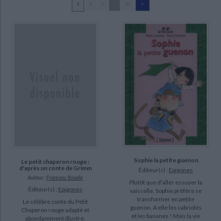
1
2
3
...
30
Ecologie - Environnement
Danse
Religions - Spiritualités
Bibliothèque de la Pléiade
Critique et histoire littéraire
Zimmermann, Natalie (33)
Histoire de France
Biographies historiques
Pastiaux, Laurence (32)
Classiques scolaires
Littérature ancienne et médiévale
Histoire - Généralités
Histoire des pays
Roger, Marie-Sabine (26)
Littérature de voyage
Audio - Livres lus
Marchal, Guy (22)
Histoire ancienne
Géographie
Littérature en version originale
Humour
Picon, Daniel (20)
Culture scientifique
Marizabel (19)
Dodeman, Jean-Louis (17)
Townson, Hazel (17)
SUPPORT
Sophie la petite guenon
livre (625)
Le petit chaperon rouge :
d'après un conte de Grimm
Éditeur(s) :
Epigones
poche (86)
Auteur :
Francesc Boada
Plutôt que d'aller essuyer la
Éditeur(s) :
Epigones
vaisselle, Sophie préfère se
transformer en petite
SÉRIE
Le célèbre conte du Petit
guenon. A elle les cabrioles
Chaperon rouge adapté et
et les bananes ! Mais la vie
abondamment illustré.
Les aventures d'Arthur Doudur et du robot Robur (4)