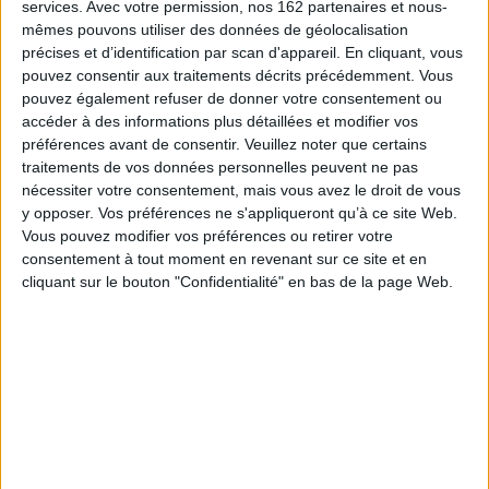
services.
Avec votre permission, nos 162 partenaires et nous-
mêmes pouvons utiliser des données de géolocalisation
précises et d’identification par scan d'appareil. En cliquant, vous
Le Chameau
Les Fossoyeurs de la nature
pouvez consentir aux traitements décrits précédemment. Vous
Auteur :
Guy Marchal
Auteur :
Eric Hansen
pouvez également refuser de donner votre consentement ou
Éditeur(s) :
Epigones
Éditeur(s) :
Epigones
accéder à des informations plus détaillées et modifier vos
4,57 €
7,62 €
préférences avant de consentir.
Veuillez noter que certains
Indisponible
Indisponible
traitements de vos données personnelles peuvent ne pas
nécessiter votre consentement, mais vous avez le droit de vous
y opposer. Vos préférences ne s'appliqueront qu’à ce site Web.
Vous pouvez modifier vos préférences ou retirer votre
consentement à tout moment en revenant sur ce site et en
cliquant sur le bouton "Confidentialité" en bas de la page Web.