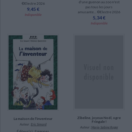
d'une guenon au zoo n'est
©Electre 2026
pas tous les jours
Les occupations des hommes (2)
9,45 €
amusante... ©Electre 2026
Indisponible
5,34 €
DISPONIBILITÉ
Indisponible
epuise (711)
CHARGEMENT...
Zibeline, joyeux Noël, ogre
La maison de l'inventeur
Fringale !
Auteur :
Eric Simard
Auteur :
Marie-Sabine Roger
Éditeur(s) :
Epigones