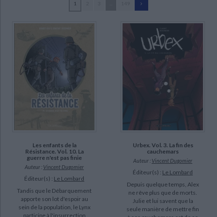
1
2
3
...
149
Ecologie - Environnement
Danse
Religions - Spiritualités
Bibliothèque de la Pléiade
Critique et histoire littéraire
Derib (203)
Histoire de France
Biographies historiques
Tibet (191)
Classiques scolaires
Littérature ancienne et médiévale
Histoire - Généralités
Histoire des pays
Duchâteau, André-Paul (187)
Littérature de voyage
Audio - Livres lus
De Groot, Bob (170)
Histoire ancienne
Géographie
Littérature en version originale
Humour
Turk (160)
Culture scientifique
Job (152)
Peyo (143)
Desberg, Stephen (131)
SUPPORT
Les enfants de la
Urbex. Vol. 3. La fin des
Résistance. Vol. 10. La
cauchemars
livre (3476)
guerre n'est pas finie
Auteur :
Vincent Dugomier
Auteur :
Vincent Dugomier
coffret (84)
Éditeur(s) :
Le Lombard
Éditeur(s) :
Le Lombard
Depuis quelque temps, Alex
revue (8)
Tandis que le Débarquement
ne rêve plus que de morts.
apporte son lot d'espoir au
papeterie (2)
Julie et lui savent que la
sein de la population, le Lynx
seule manière de mettre fin
participe à l'insurrection
poche (1)