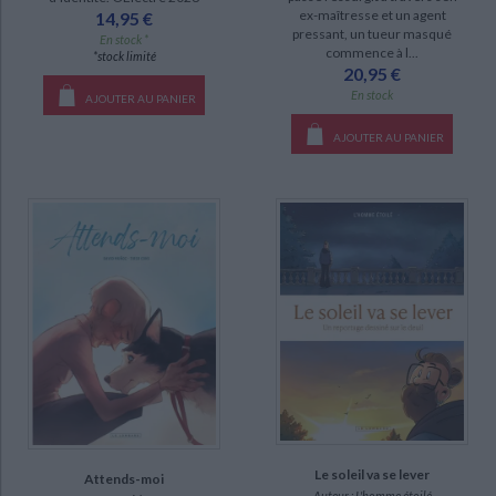
ex-maîtresse et un agent
14,95 €
pressant, un tueur masqué
En stock *
commence à l...
*stock limité
20,95 €
En stock
AJOUTER AU PANIER
AJOUTER AU PANIER
Le soleil va se lever
Attends-moi
Auteur :
L'homme étoilé