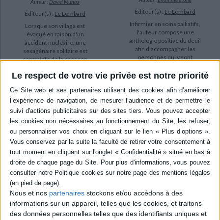
Auteur :
David Munoz
Éditeur(s) :
Le Lombard
Éditeur(s) :
Le Lombard
Infirmier en soins palliatifs,
Lorsque son village est
l'auteur compose une
évacué en raison d'un
anthologie positive du deuil
accident nucléaire, une
afin d'accompagner les
sexagénaire solitaire est
personnes qui y sont
contrainte de laisser son
confrontées dans l'optique
chien chez elle. Malgré
de réinventer le rapport de la
Le respect de votre vie privée est notre priorité
l'interdiction formelle de
perte. ©Electre 2026
retourner dans la zone, elle
26,95 €
est déterminée à le
retrouver pour tenir sa
Bientôt disponible, commandez
maintenant
promesse. ©Electre 2026
25,45 €
AJOUTER AU PANIER
En stock
AJOUTER AU PANIER
Nous et nos
partenaires
stockons et/ou accédons à des
informations sur un appareil, telles que les cookies, et traitons
des données personnelles telles que des identifiants uniques et