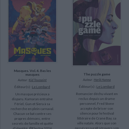
Masques. Vol. 4. Bas les
The puzzle game
masques
Auteur :
Herik Hanna
Auteur :
Kid Toussaint
Éditeur(s) :
Le Lombard
Éditeur(s) :
Le Lombard
Romancier déchu vivant en
Un masque précieux a
reclus depuis un drame
disparu. Kamaran entraîne
personnel, Fred Stone
Fériel, Gun et Siera à sa
accepte de briser son
recherche en plein carnaval.
silence pour le festival
Chacun se bat contre ses
littéraire de Crane Bay, sa
propres démons, entre
ville natale. Alors que son
secrets de famille et quête
passé ressurgit à travers son
d'identité. ©Electre 2026