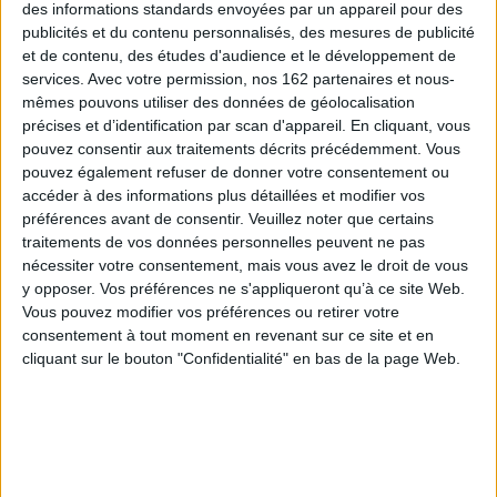
des informations standards envoyées par un appareil pour des
publicités et du contenu personnalisés, des mesures de publicité
et de contenu, des études d'audience et le développement de
services.
Avec votre permission, nos 162 partenaires et nous-
mêmes pouvons utiliser des données de géolocalisation
précises et d’identification par scan d'appareil. En cliquant, vous
pouvez consentir aux traitements décrits précédemment. Vous
pouvez également refuser de donner votre consentement ou
Lila et l'usine à sales gosses.
accéder à des informations plus détaillées et modifier vos
Lyndon
Vol. 1. Méga-tastrophe
droit devant !
Auteur :
Irene Marchesini
préférences avant de consentir.
Veuillez noter que certains
Auteur :
Thomas Le Petit-Corps
traitements de vos données personnelles peuvent ne pas
Éditeur(s) :
Le Lombard
Éditeur(s) :
Le Lombard
nécessiter votre consentement, mais vous avez le droit de vous
Angleterre, fin du XIXe
Lila doit intégrer un nouveau
y opposer. Vos préférences ne s'appliqueront qu’à ce site Web.
siècle. Lyndon est un jeune
collège mais celui-ci a
enseignant qui souffre de
Vous pouvez modifier vos préférences ou retirer votre
mauvaise réputation car
troubles anxieux. Il quitte
consentement à tout moment en revenant sur ce site et en
tous les élèves qui ont fait de
l'agitation londonienne afin
cliquant sur le bouton "Confidentialité" en bas de la page Web.
grosses bêtises y sont
d'enseigner dans une petite
envoyés. Elle découvre alors
école sur l'île de Skye, au
que deux surveillants y
large de l'Ecosse. Mais un
sèment la terreur. Elle tente
jour, l'un de ses élèves
de convaincre les quatre
disparaît. Lyndon, assis...
chefs de clans de l'aider ...
25,45 €
13,95 €
En stock