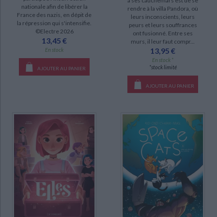
à ses cauchemars est de se
nationale afin de libérer la
rendre à la villa Pandora, où
France des nazis, en dépit de
leurs inconscients, leurs
la répression qui s'intensifie.
SÉRIE
peurs et leurs souffrances
©Electre 2026
ont fusionné. Entre ses
13,45 €
murs, il leur faut compr...
Yakari (149)
13,95 €
En stock
Thorgal (110)
En stock *
*stock limité
AJOUTER AU PANIER
Léonard (99)
Ric Hochet (84)
AJOUTER AU PANIER
L'élève Ducobu (67)
Bob Morane (49)
Cubitus (42)
Sylvain et Sylvette (42)
DISPONIBILITÉ
CHARGEMENT...
epuise (2093)
disponible (1438)
a-paraitre (39)