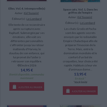
manquant (1)
Elles. Vol. 4. Intemporelle(s)
Space cats. Vol. 1. Dans les
griffes de l'empire
Auteur :
Kid Toussaint
Auteur :
Kid Toussaint
Éditeur(s) :
Le Lombard
Éditeur(s) :
Le Lombard
Elle tente de se reconstruire
Les chats Grodo et Pacha
après sa rupture avec
sont des agents secrets
Raphaël. Submergée par ses
envoyés par le redoutable
émotions, elle voit ses
Empire Chalactique afin de
différentes personnalités
préparer l'invasion de la
s’affronter jusqu’au retour
Terre. Mais, entre la
inattendu d'Harvey, le
domination mondiale et le
doudou de son enfance, qui
confort d'un bol de
lui promet de l'aider à
croquettes, leur choix a été
retrouver son équilibre.
rapide. Habitués à leur vie
©Electre 2026
d'animaux dome...
14,95 €
13,95 €
Bientôt disponible, commandez
maintenant
En stock *
*stock limité
AJOUTER AU PANIER
AJOUTER AU PANIER