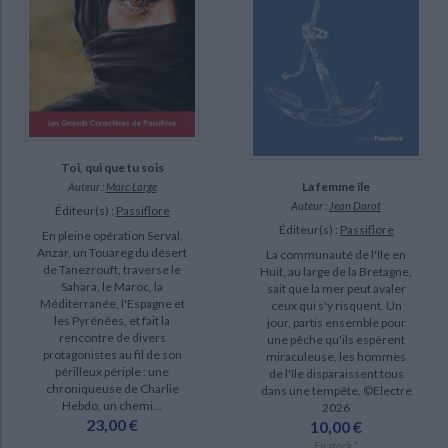
Toi, qui que tu sois
La femme île
Auteur :
Marc Large
Auteur :
Jean Darot
Éditeur(s) :
Passiflore
Éditeur(s) :
Passiflore
En pleine opération Serval,
Anzar, un Touareg du désert
La communauté de l'Ile en
de Tanezrouft, traverse le
Huit, au large de la Bretagne,
Sahara, le Maroc, la
sait que la mer peut avaler
Méditerranée, l'Espagne et
ceux qui s'y risquent. Un
les Pyrénées, et fait la
jour, partis ensemble pour
rencontre de divers
une pêche qu'ils espèrent
protagonistes au fil de son
miraculeuse, les hommes
périlleux périple : une
de l'île disparaissent tous
chroniqueuse de Charlie
dans une tempête. ©Electre
Hebdo, un chemi...
2026
23,00 €
10,00 €
En stock *