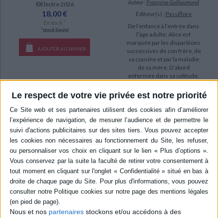
Auteur :
Françoise Guillaumond
©Electre 2026
18,00 €
Éditeur(s) :
Passiflore
En stock *
De l’enfance à l’entrée dans
*stock limité
l’âge adulte, Alice est
marquée par les disparitions
AJOUTER AU PANIER
successives de son frère, de
sa cousine et par la maladie
de sa mère. D’abord
enfermée dans sa solitude,
elle parvient peu à peu à se
reconstruire en quittant son
Le respect de votre vie privée est notre priorité
foyer, en créant de no...
18,00 €
Expédié sous 10 à 15 j.
AJOUTER AU PANIER
Nous et nos
partenaires
stockons et/ou accédons à des