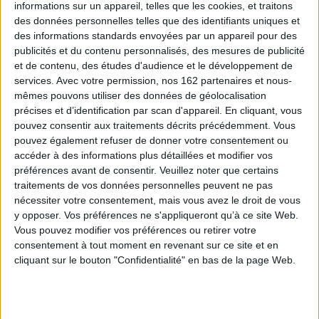
informations sur un appareil, telles que les cookies, et traitons
des données personnelles telles que des identifiants uniques et
Lette
des informations standards envoyées par un appareil pour des
Auteur :
Charlie Tastet
publicités et du contenu personnalisés, des mesures de publicité
Éditeur(s) :
Passiflore
et de contenu, des études d'audience et le développement de
Une sélection de 34 toiles
services.
Avec votre permission, nos 162 partenaires et nous-
du peintre Charlie Tastet
mêmes pouvons utiliser des données de géolocalisation
pour explorer les Landes de
précises et d’identification par scan d'appareil. En cliquant, vous
son enfance, entre calme,
pouvez consentir aux traitements décrits précédemment. Vous
beauté et chaos. ©Electre
L'amer du thé : de la Chine
2026
pouvez également refuser de donner votre consentement ou
en éruption à l'amour de
25,00 €
accéder à des informations plus détaillées et modifier vos
Shù
En stock *
Auteur :
Jean Darot
préférences avant de consentir.
Veuillez noter que certains
*stock limité
traitements de vos données personnelles peuvent ne pas
Éditeur(s) :
Passiflore
nécessiter votre consentement, mais vous avez le droit de vous
De la Chine au Groenland, le
AJOUTER AU PANIER
y opposer. Vos préférences ne s'appliqueront qu’à ce site Web.
narrateur voyage
continuellement à travers le
Vous pouvez modifier vos préférences ou retirer votre
monde. Il est animé par deux
consentement à tout moment en revenant sur ce site et en
passions héritées de son
cliquant sur le bouton "Confidentialité" en bas de la page Web.
père : Shù, une femme garde
du corps, et l'arbre à thé qu'il
introduit en Provence.
©Electre 2026
18,00 €