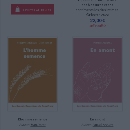
ses blessures et ses
DISPONIBILITÉ
sentiments les plus intimes.
AJOUTER AU PANIER
©Electre 2026
disponible (136)
22,00 €
epuise (17)
Indisponible
manquant (6)
a-paraitre (2)
CHARGEMENT...
L'homme semence
En amont
Auteur :
Jean Darot
Auteur :
Patrick Azzurra