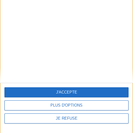
J'ACCEPTE
Moi et les miens
La vie plus un chat
PLUS D'OPTIONS
Auteur :
Patrick Azzurra
Auteur :
Chantal Detcherry
Éditeur(s) :
Passiflore
Éditeur(s) :
Passiflore
JE REFUSE
Daniel et Cécile vivent une
Un jour, un chat couleur
existence paisible avec leurs
nuage apparaît dans le jardin
deux enfants dans un
de la narratrice. Elle l'adopte