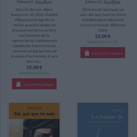
Éditeur(s) :
Passiflore
Éditeur(s) :
Passiflore
Dans les Basses-Alpes
L'histoire de Quinquin, un
françaises, en 1852, Violette
sans-abri que seuls les livres
Ailhaud est en âge de se
et la littérature rattachent
marier quand le village est
encore au monde. ©Electre
brusquement privé de tous
2026
ses hommes par la
22,00 €
répression du soulèvement
Expédié sous 10 à 15 j.
républicain. Entre femmes,
serment est fait que lors de
AJOUTER AU PANIER
la venue d'un homme, il sera
leur ma...
15,00 €
Expédié sous 10 à 15 j.
AJOUTER AU PANIER