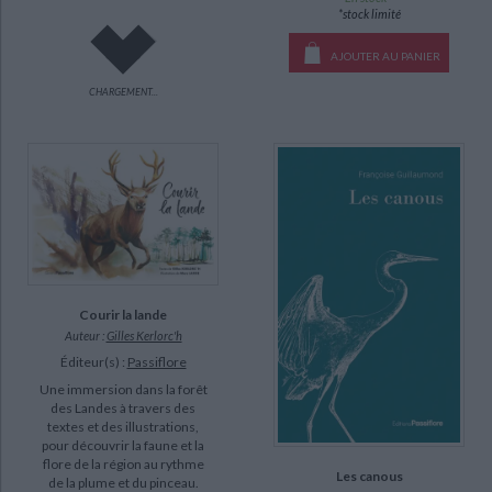
*stock limité
AJOUTER AU PANIER
CHARGEMENT...
Courir la lande
Auteur :
Gilles Kerlorc'h
Éditeur(s) :
Passiflore
Une immersion dans la forêt
des Landes à travers des
textes et des illustrations,
pour découvrir la faune et la
flore de la région au rythme
Les canous
de la plume et du pinceau.