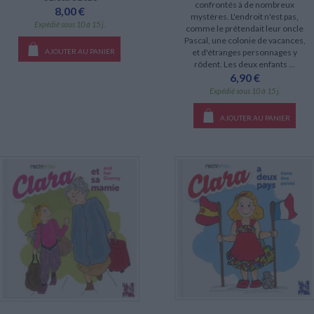
confrontés à de nombreux
8,00 €
mystères. L'endroit n'est pas,
Expédié sous 10 à 15 j.
comme le prétendait leur oncle
Pascal, une colonie de vacances,
AJOUTER AU PANIER
et d'étranges personnages y
rôdent. Les deux enfants ...
6,90 €
Expédié sous 10 à 15 j.
AJOUTER AU PANIER