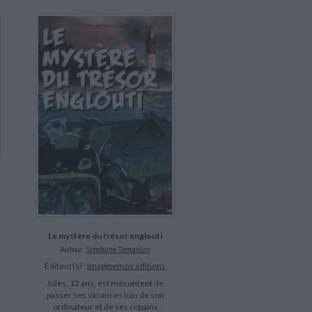
Le mystère du trésor englouti
Auteur :
Stéphane Tamaillon
Éditeur(s) :
Imaginemos éditions
Jules, 12 ans, est mécontent de
passer ses vacances loin de son
ordinateur et de ses copains