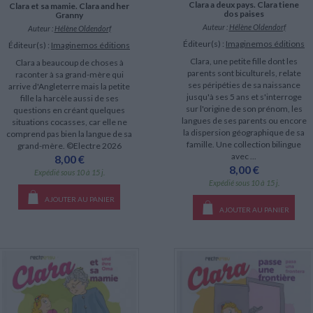
Clara a deux pays. Clara tiene
Clara et sa mamie. Clara and her
dos paises
Granny
Auteur :
Hélène Oldendorf
Auteur :
Hélène Oldendorf
Éditeur(s) :
Imaginemos éditions
Éditeur(s) :
Imaginemos éditions
Clara, une petite fille dont les
Clara a beaucoup de choses à
parents sont biculturels, relate
raconter à sa grand-mère qui
ses péripéties de sa naissance
arrive d'Angleterre mais la petite
jusqu'à ses 5 ans et s'interroge
fille la harcèle aussi de ses
sur l'origine de son prénom, les
questions en créant quelques
langues de ses parents ou encore
situations cocasses, car elle ne
la dispersion géographique de sa
comprend pas bien la langue de sa
famille. Une collection bilingue
grand-mère. ©Electre 2026
avec ...
8,00 €
8,00 €
Expédié sous 10 à 15 j.
Expédié sous 10 à 15 j.
AJOUTER AU PANIER
AJOUTER AU PANIER