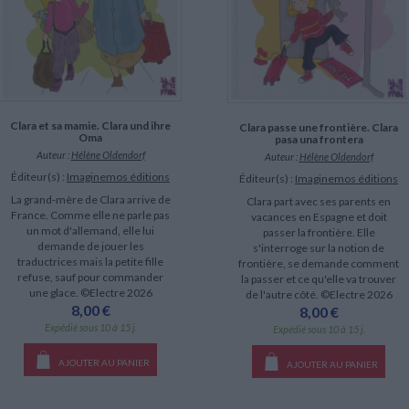
Clara et sa mamie. Clara und ihre
Clara passe une frontière. Clara
Oma
pasa una frontera
Auteur :
Hélène Oldendorf
Auteur :
Hélène Oldendorf
Éditeur(s) :
Imaginemos éditions
Éditeur(s) :
Imaginemos éditions
La grand-mère de Clara arrive de
Clara part avec ses parents en
France. Comme elle ne parle pas
vacances en Espagne et doit
un mot d'allemand, elle lui
passer la frontière. Elle
demande de jouer les
s'interroge sur la notion de
traductrices mais la petite fille
frontière, se demande comment
refuse, sauf pour commander
la passer et ce qu'elle va trouver
une glace. ©Electre 2026
de l'autre côté. ©Electre 2026
8,00 €
8,00 €
Expédié sous 10 à 15 j.
Expédié sous 10 à 15 j.
AJOUTER AU PANIER
AJOUTER AU PANIER