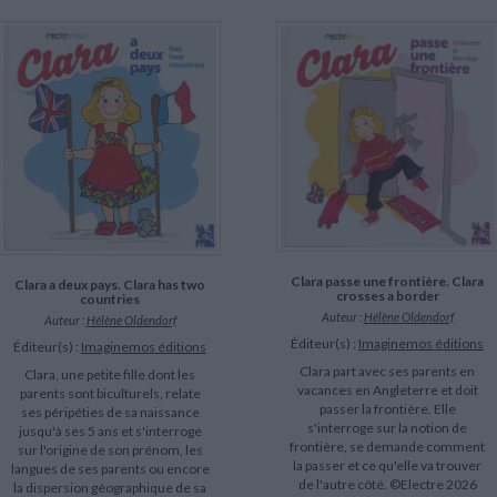
Clara passe une frontière. Clara
Clara a deux pays. Clara has two
crosses a border
countries
Auteur :
Hélène Oldendorf
Auteur :
Hélène Oldendorf
Éditeur(s) :
Imaginemos éditions
Éditeur(s) :
Imaginemos éditions
Clara part avec ses parents en
Clara, une petite fille dont les
vacances en Angleterre et doit
parents sont biculturels, relate
passer la frontière. Elle
ses péripéties de sa naissance
s'interroge sur la notion de
jusqu'à ses 5 ans et s'interroge
frontière, se demande comment
sur l'origine de son prénom, les
la passer et ce qu'elle va trouver
langues de ses parents ou encore
de l'autre côté. ©Electre 2026
la dispersion géographique de sa