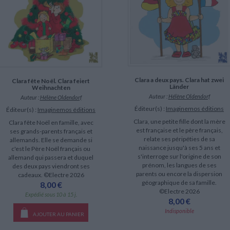
LITTÉRATURE DE VOYAGE
Dictionnaires Français
Histoire moderne
Relations et politiques
internationales
Dictionnaires Bilingues
Récits des voyageurs et des
Histoire contemporaine
explorateurs
Sécurité nationale - Défense
Langues universitaires -
BIOGRAPHIES HISTORIQUES
Dictionnaires et méthodes
ECOLOGIE - ENVIRONNEMENT
Biographies historiques
Méthodes Langues Grand public
Ecologie
Français langues étrangères
HISTOIRE - GÉNÉRALITÉS
Historiographie
Clara a deux pays. Clara hat zwei
Clara fête Noël. Clara feiert
Etudes historiques
Länder
Weihnachten
Généalogie - Héraldique
Auteur :
Hélène Oldendorf
Auteur :
Hélène Oldendorf
Franc-maçonnerie
Éditeur(s) :
Imaginemos éditions
Éditeur(s) :
Imaginemos éditions
CHARGEMENT...
Clara, une petite fille dont la mère
Clara fête Noël en famille, avec
est française et le père français,
ses grands-parents français et
relate ses péripéties de sa
allemands. Elle se demande si
naissance jusqu'à ses 5 ans et
c'est le Père Noël français ou
s'interroge sur l'origine de son
allemand qui passera et duquel
prénom, les langues de ses
des deux pays viendront ses
parents ou encore la dispersion
cadeaux. ©Electre 2026
géographique de sa famille.
8,00 €
©Electre 2026
Expédié sous 10 à 15 j.
8,00 €
Indisponible
AJOUTER AU PANIER