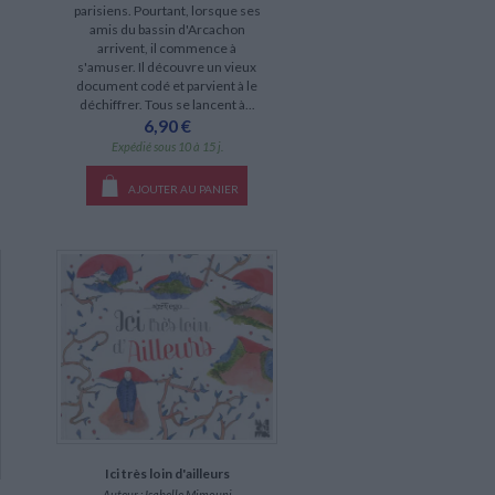
parisiens. Pourtant, lorsque ses
amis du bassin d'Arcachon
arrivent, il commence à
s'amuser. Il découvre un vieux
document codé et parvient à le
déchiffrer. Tous se lancent à...
6,90 €
Expédié sous 10 à 15 j.
AJOUTER AU PANIER
Ici très loin d'ailleurs
Auteur :
Isabelle Mimouni