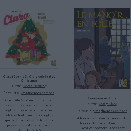
Clara fête Noël. Clara celebrates
Christmas
Auteur :
Hélène Oldendorf
Éditeur(s) :
Imaginemos éditions
Le manoir en folie
Clara fête Noël en famille, avec
Auteur :
George Silène
ses grands-parents français et
anglais. Elle se demande si c'est
Éditeur(s) :
Imaginemos éditions
le Père Noël français ou anglais
A leur arrivée dans le manoir de
qui passera et duquel des deux
leur oncle, dans le Finistère,
pays viendront ses cadeaux.
Sacha et son frère Jacob sont
©Electre 2026