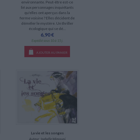
environnante. Peut-être est-ce
lié aux personnages inquiétants
qu'elles ont aperçus dans la
ferme voisine ? Elles décident de
démêler le mystère. Un thriller
écologique qui se dé...
6,90 €
Expédié sous 10 à 15 j.
AJOUTER AU PANIER
La vie et les songes
Auteur :
Isabelle Mimouni