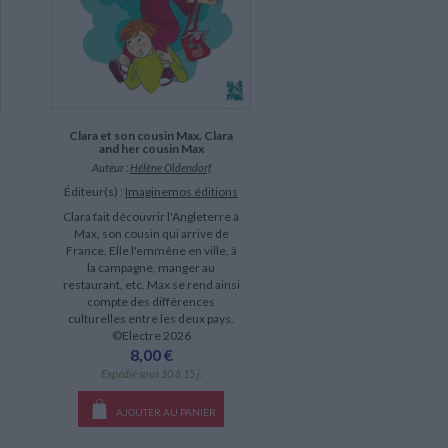
Clara et son cousin Max. Clara
and her cousin Max
Auteur :
Hélène Oldendorf
Éditeur(s) :
Imaginemos éditions
Clara fait découvrir l'Angleterre à
Max, son cousin qui arrive de
France. Elle l'emmène en ville, à
la campagne, manger au
restaurant, etc. Max se rend ainsi
compte des différences
culturelles entre les deux pays.
©Electre 2026
8,00 €
Expédié sous 10 à 15 j.
AJOUTER AU PANIER