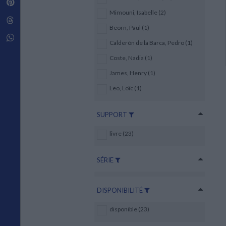
Pinterest
Techniques de construction
SCIENCE FICTION ET FANTASY
Vie familiale
Disciplines paramédicales
Mimouni, Isabelle (2)
Matériaux de l’architecture
Littérature SF et Fantasy
Threads
Ouvrages Généraux
Urbanisme
SOCIOLOGIE
Beorn, Paul (1)
Sociologie générale
Whatsapp
Calderón de la Barca, Pedro (1)
Travail social
Santé et société
Coste, Nadia (1)
James, Henry (1)
ETHNOLOGIE
Anthropologie
Leo, Loïc (1)
Ethnologie par pays
SUPPORT
livre (23)
SÉRIE
DISPONIBILITÉ
disponible (23)