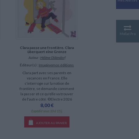
Mes Alertes
Antiquité
Mythologies
GÉOGRAPHIE
Géographie - Démographie -
Territoire
Mollat Pro
CULTURE SCIENTIFIQUE
Clara passe une frontière. Clara
Essais scientifique
überquert eine Grenze
Astronomie
Auteur :
Hélène Oldendorf
Éditeur(s) :
Imaginemos éditions
Clara part avec ses parents en
vacances en France. Elle
s'interroge sur la notion de
frontière, se demande comment
la passer et ce qu'elle va trouver
de l'autre côté. ©Electre 2026
8,00 €
Expédié sous 10 à 15 j.
AJOUTER AU PANIER