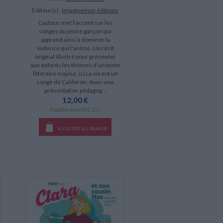
Éditeur(s) :
Imaginemos éditions
L'auteur met l'accent sur les
songes du jeune garçon qui
apprend ainsi à dominer la
violence qui l'anime. Un récit
original illustré pour présenter
aux enfants les thèmes d'un texte
littéraire majeur, ici La vie est un
songe de Calderon. Avec une
présentation pédagog...
12,00 €
Expédié sous 10 à 15 j.
AJOUTER AU PANIER