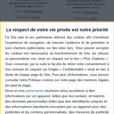
La petite faiseuse de livres :
progressive : arc 3, scherzo
ascendance of a bookworm
of deep night. Vol. 3
: deuxième arc. Vol. 1
Auteur :
Reki Kawahara
Auteur :
Miya Kazuki
Éditeur(s) :
Ototo
Éditeur(s) :
Ototo
Suite des aventures de
Maïn est devenue apprentie
Kirito, un adolescent piégé
prêtresse en robe bleue et
Le respect de votre vie privée est notre priorité
avec 10.000 autres joueurs
peut enfin lire des livres
dans un jeu en immersion
dans la bibliothèque. Mais de
complète où chaque faux pas
nombreux problèmes
est fatal. ©Electre 2026
l'attendent. ©Electre 2026
7,35 €
7,35 €
Disponible chez l'éditeur
En stock *
*stock limité
AJOUTER AU PANIER
AJOUTER AU PANIER
Nous et nos
partenaires
stockons et/ou accédons à des
informations sur un appareil, telles que les cookies, et traitons
des données personnelles telles que des identifiants uniques et
des informations standards envoyées par un appareil pour des
publicités et du contenu personnalisés, des mesures de publicité