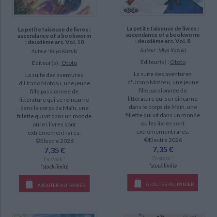
La petite faiseuse de livres :
La petite faiseuse de livres :
ascendance of a bookworm
ascendance of a bookworm
: deuxième arc. Vol. 8
: deuxième arc. Vol. 10
Auteur :
Miya Kazuki
Auteur :
Miya Kazuki
Éditeur(s) :
Ototo
Éditeur(s) :
Ototo
La suite des aventures
La suite des aventures
d'Urano Motosu, une jeune
d'Urano Motosu, une jeune
fille passionnée de
fille passionnée de
littérature qui se réincarne
littérature qui se réincarne
dans le corps de Maïn, une
dans le corps de Maïn, une
fillette qui vit dans un monde
fillette qui vit dans un monde
où les livres sont
où les livres sont
extrêmement rares.
extrêmement rares.
©Electre 2026
©Electre 2026
7,35 €
7,35 €
En stock *
En stock *
*stock limité
*stock limité
AJOUTER AU PANIER
AJOUTER AU PANIER