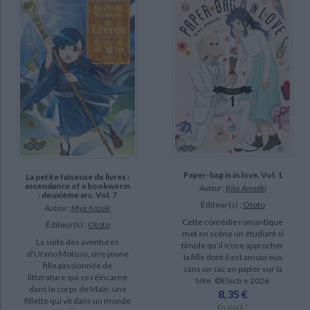
Paper-bag is in love. Vol. 1
La petite faiseuse de livres :
ascendance of a bookworm
Auteur :
Riko Amaebi
: deuxième arc. Vol. 7
Éditeur(s) :
Ototo
Auteur :
Miya Kazuki
Cette comédie romantique
Éditeur(s) :
Ototo
met en scène un étudiant si
La suite des aventures
timide qu'il n'ose approcher
d'Urano Motosu, une jeune
la fille dont il est amoureux
fille passionnée de
sans un sac en papier sur la
littérature qui se réincarne
tête. ©Electre 2026
dans le corps de Maïn, une
8,35 €
fillette qui vit dans un monde
En stock *