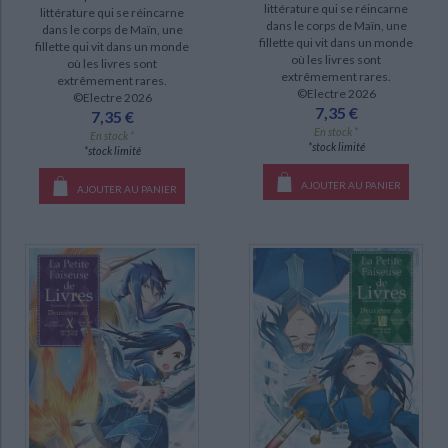
littérature qui se réincarne
littérature qui se réincarne
dans le corps de Maïn, une
Bungô stray dogs (27)
dans le corps de Maïn, une
fillette qui vit dans un monde
fillette qui vit dans un monde
Gate : au-delà de la porte (25)
où les livres sont
où les livres sont
extrêmement rares.
extrêmement rares.
Danmachi sword Oratoria (23)
©Electre 2026
©Electre 2026
7,35 €
7,35 €
Monster musume : everyday life with Monster girls (20)
En stock *
En stock *
Overlord (19)
*stock limité
*stock limité
Reincarnated as a sword (18)
AJOUTER AU PANIER
AJOUTER AU PANIER
Spice & Wolf (18)
Murciélago (17)
DISPONIBILITÉ
disponible (492)
CHARGEMENT...
epuise (139)
a-paraitre (25)
manquant (17)