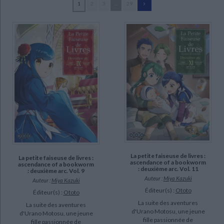
1
2
3
...
29
Ecologie - Environnement
Danse
Religions - Spiritualités
Bibliothèque de la Pléiade
Critique et histoire littéraire
Pujol, Nicolas (254)
Histoire de France
Biographies historiques
Giraud, Yoan (125)
Classiques scolaires
Littérature ancienne et médiévale
Histoire - Généralités
Histoire des pays
Kawahara, Reki (64)
Littérature de voyage
Audio - Livres lus
Abec (50)
Histoire ancienne
Géographie
Littérature en version originale
Humour
Omori, Fujino (45)
Culture scientifique
Yasuda, Suzuhito (45)
Harukawa 35 (43)
Asagiri, Kafka (42)
SUPPORT
La petite faiseuse de livres :
La petite faiseuse de livres :
poche (610)
ascendance of a bookworm
ascendance of a bookworm
: deuxième arc. Vol. 11
: deuxième arc. Vol. 9
coffret (34)
Auteur :
Miya Kazuki
Auteur :
Miya Kazuki
Éditeur(s) :
Ototo
Éditeur(s) :
Ototo
livre (29)
La suite des aventures
La suite des aventures
d'Urano Motosu, une jeune
d'Urano Motosu, une jeune
SÉRIE
fille passionnée de
fille passionnée de