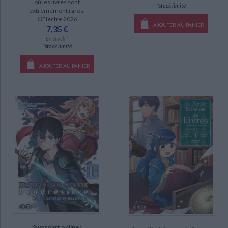
où les livres sont
*stock limité
extrêmement rares.
©Electre 2026
AJOUTER AU PANIER
7,35 €
En stock *
*stock limité
AJOUTER AU PANIER
Sword art online :