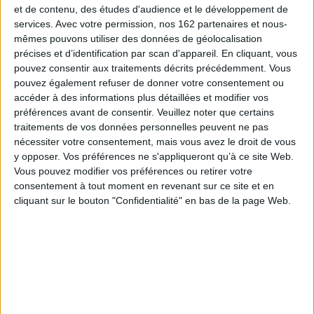
et de contenu, des études d'audience et le développement de
services.
Avec votre permission, nos 162 partenaires et nous-
mêmes pouvons utiliser des données de géolocalisation
précises et d’identification par scan d'appareil. En cliquant, vous
pouvez consentir aux traitements décrits précédemment. Vous
pouvez également refuser de donner votre consentement ou
accéder à des informations plus détaillées et modifier vos
Bungô stray dogs. Vol. 27
Danmachi sword Oratoria.
Vol. 7
préférences avant de consentir.
Veuillez noter que certains
Auteur :
Kafka Asagiri
Auteur :
Fujino Omori
traitements de vos données personnelles peuvent ne pas
Éditeur(s) :
Ototo
nécessiter votre consentement, mais vous avez le droit de vous
Éditeur(s) :
Ototo
Suite de cette série mettant
y opposer. Vos préférences ne s'appliqueront qu’à ce site Web.
Suite de cette série dérivée
en scène les aventures des
Vous pouvez modifier vos préférences ou retirer votre
de Danmachi : la légende des
membres de l'agence des
Familias centrée sur le
Détectives armés, des
consentement à tout moment en revenant sur ce site et en
personnage d'Aiz. ©Electre
enquêteurs dotés de
cliquant sur le bouton "Confidentialité" en bas de la page Web.
2026
pouvoirs surnaturels qui
7,35 €
portent les noms d'écrivains
japonais. ©Electre 2026
Disponible chez l'éditeur
8,35 €
En stock
AJOUTER AU PANIER
AJOUTER AU PANIER