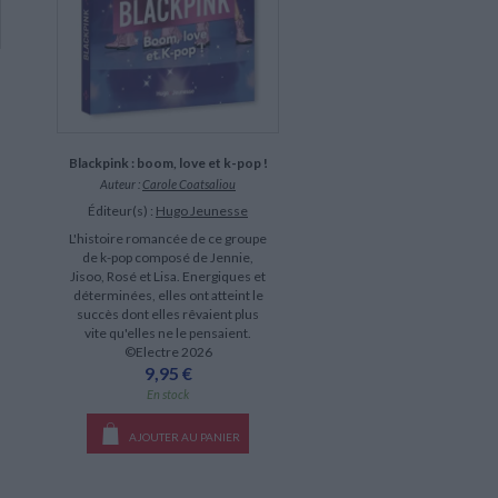
Blackpink : boom, love et k-pop !
Auteur :
Carole Coatsaliou
Éditeur(s) :
Hugo Jeunesse
L'histoire romancée de ce groupe
de k-pop composé de Jennie,
Jisoo, Rosé et Lisa. Energiques et
déterminées, elles ont atteint le
succès dont elles rêvaient plus
vite qu'elles ne le pensaient.
©Electre 2026
9,95 €
En stock
AJOUTER AU PANIER