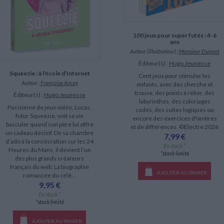
100 jeux pour super futés : 4-6
ans
Auteur (illustrateur) :
Monsieur Dupont
Éditeur(s) :
Hugo Jeunesse
Squeezie : à l'école d'Internet
Cent jeux pour stimuler les
Auteur :
Françoise Ancey
enfants, avec des cherche et
trouve, des points à relier, des
Éditeur(s) :
Hugo Jeunesse
labyrinthes, des coloriages
Passionné de jeux vidéo, Lucas,
codés, des suites logiques ou
futur Squeezie, voit sa vie
encore des exercices d'ombres
basculer quand son père lui offre
et de différences. ©Electre 2026
un cadeau décisif. De sa chambre
7,99 €
d’ado à la consécration sur les 24
En stock *
Heures du Mans, il devient l’un
*stock limité
des plus grands créateurs
français du web. La biographie
AJOUTER AU PANIER
romancée du célè...
9,95 €
En stock *
*stock limité
AJOUTER AU PANIER