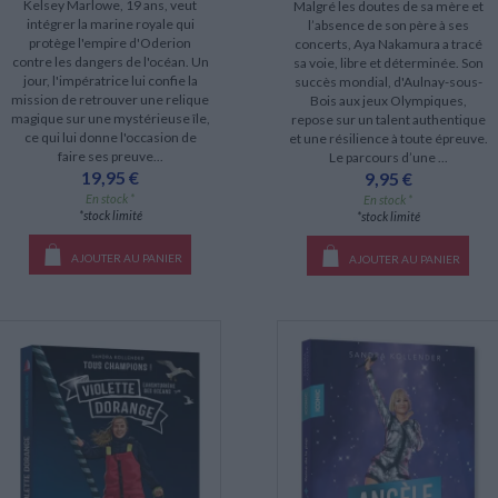
Kelsey Marlowe, 19 ans, veut
Malgré les doutes de sa mère et
intégrer la marine royale qui
l’absence de son père à ses
protège l'empire d'Oderion
concerts, Aya Nakamura a tracé
contre les dangers de l'océan. Un
sa voie, libre et déterminée. Son
jour, l'impératrice lui confie la
succès mondial, d'Aulnay-sous-
mission de retrouver une relique
Bois aux jeux Olympiques,
magique sur une mystérieuse île,
repose sur un talent authentique
ce qui lui donne l'occasion de
et une résilience à toute épreuve.
faire ses preuve...
Le parcours d’une ...
19,95 €
9,95 €
En stock *
En stock *
*stock limité
*stock limité
AJOUTER AU PANIER
AJOUTER AU PANIER