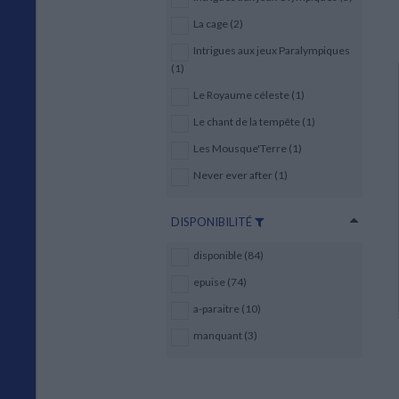
La cage (2)
Intrigues aux jeux Paralympiques
(1)
Le Royaume céleste (1)
Le chant de la tempête (1)
Les Mousque'Terre (1)
Never ever after (1)
DISPONIBILITÉ
disponible (84)
epuise (74)
a-paraitre (10)
manquant (3)