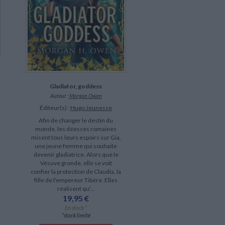
Gladiator, goddess
Auteur :
Morgan Owen
Éditeur(s) :
Hugo Jeunesse
Afin de changer le destin du
monde, les déesses romaines
misent tous leurs espoirs sur Gia,
une jeune femme qui souhaite
devenir gladiatrice. Alors que le
Vésuve gronde, elle se voit
confier la protection de Claudia, la
fille de l'empereur Tibère. Elles
réalisent qu'...
19,95 €
En stock *
*stock limité