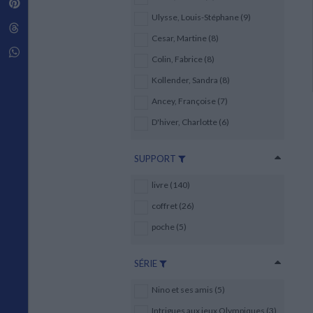
Pinterest
Techniques de construction
SCIENCE FICTION ET FANTASY
Vie familiale
Disciplines paramédicales
Ulysse, Louis-Stéphane (9)
Matériaux de l’architecture
Littérature SF et Fantasy
Threads
Ouvrages Généraux
Urbanisme
SOCIOLOGIE
Cesar, Martine (8)
Sociologie générale
Whatsapp
Colin, Fabrice (8)
Travail social
Santé et société
Kollender, Sandra (8)
Ancey, Françoise (7)
ETHNOLOGIE
Anthropologie
D'hiver, Charlotte (6)
Ethnologie par pays
SUPPORT
livre (140)
coffret (26)
poche (5)
SÉRIE
Nino et ses amis (5)
Intrigues aux jeux Olympiques (3)