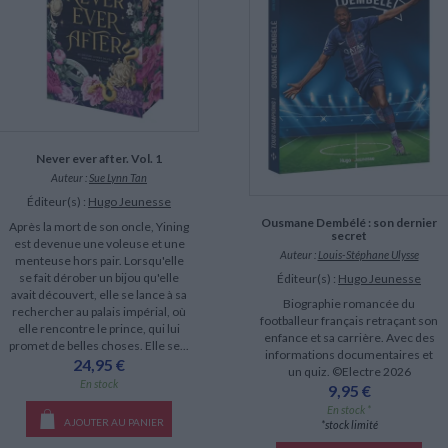
LITTÉRATURE DE VOYAGE
Dictionnaires Français
Histoire moderne
Relations et politiques
internationales
Dictionnaires Bilingues
Récits des voyageurs et des
Histoire contemporaine
explorateurs
Sécurité nationale - Défense
Langues universitaires -
BIOGRAPHIES HISTORIQUES
Dictionnaires et méthodes
ECOLOGIE - ENVIRONNEMENT
Biographies historiques
Méthodes Langues Grand public
Ecologie
Français langues étrangères
HISTOIRE - GÉNÉRALITÉS
Historiographie
Never ever after. Vol. 1
Etudes historiques
Auteur :
Sue Lynn Tan
Généalogie - Héraldique
Éditeur(s) :
Hugo Jeunesse
Franc-maçonnerie
Ousmane Dembélé : son dernier
CHARGEMENT...
Après la mort de son oncle, Yining
secret
est devenue une voleuse et une
Auteur :
Louis-Stéphane Ulysse
menteuse hors pair. Lorsqu'elle
se fait dérober un bijou qu'elle
Éditeur(s) :
Hugo Jeunesse
avait découvert, elle se lance à sa
Biographie romancée du
rechercher au palais impérial, où
footballeur français retraçant son
elle rencontre le prince, qui lui
enfance et sa carrière. Avec des
promet de belles choses. Elle se...
informations documentaires et
24,95 €
un quiz. ©Electre 2026
En stock
9,95 €
En stock *
AJOUTER AU PANIER
*stock limité