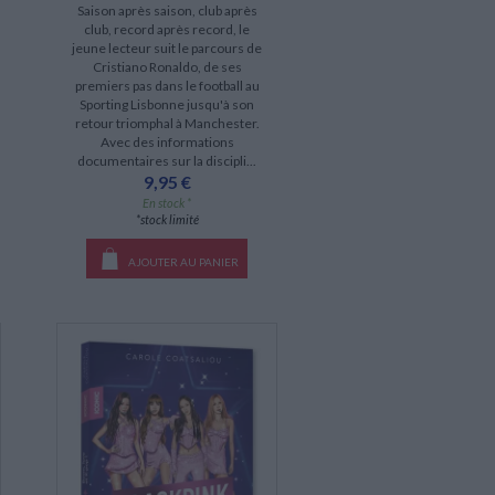
Saison après saison, club après
club, record après record, le
jeune lecteur suit le parcours de
Cristiano Ronaldo, de ses
premiers pas dans le football au
Sporting Lisbonne jusqu'à son
retour triomphal à Manchester.
Avec des informations
documentaires sur la discipli...
9,95 €
En stock *
*stock limité
AJOUTER AU PANIER