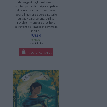
de l'Argentine, Lionel Messi,
longtemps handicapé par sa petite
taille, franchit tous les obstacles
pour s'illustrer d'abord à Rosario
puis au FC Barcelone, où il se
révèle un meneur de jeu hors
pair avant de s'imposer comme le
meille...
9,95 €
En stock *
*stock limité
AJOUTER AU PANIER