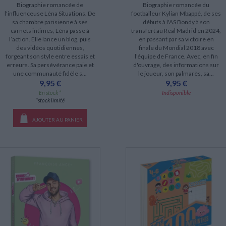
Biographie romancée de
Biographie romancée du
l'influenceuse Léna Situations. De
footballeur Kylian Mbappé, de ses
sa chambre parisienne à ses
débuts à l'AS Bondy à son
carnets intimes, Léna passe à
transfert au Real Madrid en 2024,
l’action. Elle lance un blog, puis
en passant par sa victoire en
des vidéos quotidiennes,
finale du Mondial 2018 avec
forgeant son style entre essais et
l'équipe de France. Avec, en fin
erreurs. Sa persévérance paie et
d'ouvrage, des informations sur
une communauté fidèle s...
le joueur, son palmarès, sa...
9,95 €
9,95 €
En stock *
Indisponible
*stock limité
AJOUTER AU PANIER