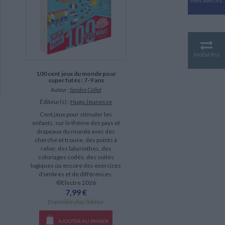
Mes Alertes
Antiquité
Mythologies
GÉOGRAPHIE
Géographie - Démographie -
Territoire
Mollat Pro
CULTURE SCIENTIFIQUE
100 cent jeux du monde pour
Essais scientifique
super futés : 7-9 ans
Astronomie
Auteur :
Sandra Collet
Éditeur(s) :
Hugo Jeunesse
Cent jeux pour stimuler les
enfants, sur le thème des pays et
drapeaux du monde avec des
cherche et trouve, des points à
relier, des labyrinthes, des
coloriages codés, des suites
logiques ou encore des exercices
d'ombres et de différences.
©Electre 2026
7,99 €
Disponible chez l'éditeur
AJOUTER AU PANIER