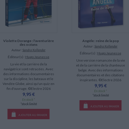
Violette Dorange : l'aventurière
Angèle : reine de la pop
des océans
Auteur :
Sandra Kollender
Auteur :
Sandra Kollender
Éditeur(s) :
Hugo Jeunesse
Éditeur(s) :
Hugo Jeunesse
Une version romancée de la vie
La vie et la carrière de la
et de la carrière de la chanteuse
navigatrice sont retracées. Avec
belge. Avec des informations
des informations documentaires
documentaires et des citations
sur la discipline, les bateaux et le
inspirantes. ©Electre 2026
Vendée Globe, ainsi qu'un quiz en
9,95 €
fin d'ouvrage. ©Electre 2026
En stock *
9,95 €
*stock limité
En stock *
*stock limité
AJOUTER AU PANIER
AJOUTER AU PANIER