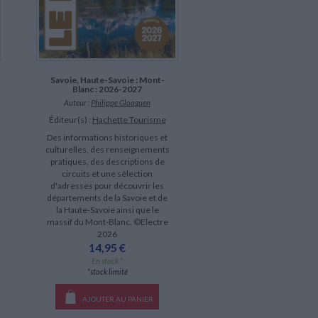
Savoie, Haute-Savoie : Mont-
Blanc : 2026-2027
Auteur :
Philippe Gloaguen
Éditeur(s) :
Hachette Tourisme
Des informations historiques et
culturelles, des renseignements
pratiques, des descriptions de
circuits et une sélection
d'adresses pour découvrir les
départements de la Savoie et de
la Haute-Savoie ainsi que le
massif du Mont-Blanc. ©Electre
2026
14,95 €
En stock *
*stock limité
AJOUTER AU PANIER