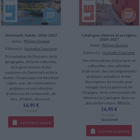
Danemark, Suède : 2026-2027
Catalogne, Valence et sa région :
2026-2027
Auteur :
Philippe Gloaguen
Auteur :
Philippe Gloaguen
Éditeur(s) :
Hachette Tourisme
Éditeur(s) :
Hachette Tourisme
Présentation de l'histoire, de la
Des informations historiques et
géographie, de la vie culturelle,
culturelles, une sélection
de la gastronomie et des
d'adresses, des renseignements
coutumes du Danemark et de la
pratiques actualisés et des
Suède. Chaque pays est décrit par
descriptions de circuits pour
région, avec des informations
voyager dans la partie est de
pratiques et une sélection
l'Espagne, de la communauté de
d'adresses de restaurants, de
Valence à la Catalogne. Avec un
bars, d'hôtels, de musé...
plan de Barcelone. ©Electr...
16,95 €
16,95 €
En stock
En stock *
*stock limité
AJOUTER AU PANIER
AJOUTER AU PANIER