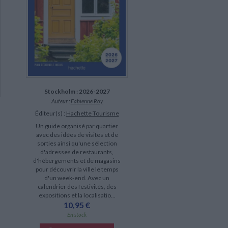
Stockholm : 2026-2027
Auteur :
Fabienne Roy
Éditeur(s) :
Hachette Tourisme
Un guide organisé par quartier
avec des idées de visites et de
sorties ainsi qu'une sélection
d'adresses de restaurants,
d'hébergements et de magasins
pour découvrir la ville le temps
d'un week-end. Avec un
calendrier des festivités, des
expositions et la localisatio...
10,95 €
En stock