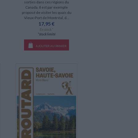
sorties dans ces régions du
Canada. Il est par exemple
proposé de visiter les quais du
Vieux-Port de Montréal, d...
17,95 €
En stock *
*stock limité
AJOUTER AU PANIER