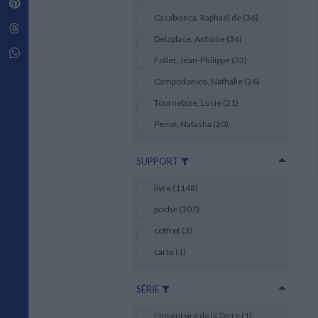
Pinterest
Techniques de construction
SCIENCE FICTION ET FANTASY
Vie familiale
Disciplines paramédicales
Casabianca, Raphaël de (36)
Matériaux de l’architecture
Littérature SF et Fantasy
Threads
Ouvrages Généraux
Urbanisme
SOCIOLOGIE
Delaplace, Antoine (36)
Sociologie générale
Whatsapp
Follet, Jean-Philippe (33)
Travail social
Santé et société
Campodonico, Nathalie (26)
Tournebize, Lucie (21)
ETHNOLOGIE
Anthropologie
Penot, Natasha (20)
Ethnologie par pays
SUPPORT
livre (1148)
poche (307)
coffret (3)
carte (1)
SÉRIE
L'inventaire de la Terre (1)