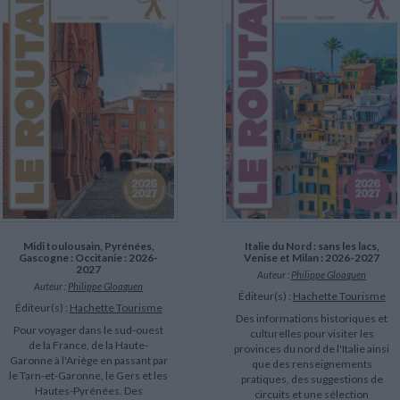
LITTÉRATURE DE VOYAGE
Dictionnaires Français
Histoire moderne
Relations et politiques
internationales
Dictionnaires Bilingues
Récits des voyageurs et des
Histoire contemporaine
explorateurs
Sécurité nationale - Défense
Langues universitaires -
BIOGRAPHIES HISTORIQUES
Dictionnaires et méthodes
ECOLOGIE - ENVIRONNEMENT
Biographies historiques
Méthodes Langues Grand public
Ecologie
Français langues étrangères
HISTOIRE - GÉNÉRALITÉS
Historiographie
Etudes historiques
Généalogie - Héraldique
Franc-maçonnerie
CHARGEMENT...
Midi toulousain, Pyrénées,
Italie du Nord : sans les lacs,
Gascogne : Occitanie : 2026-
Venise et Milan : 2026-2027
2027
Auteur :
Philippe Gloaguen
Auteur :
Philippe Gloaguen
Éditeur(s) :
Hachette Tourisme
Éditeur(s) :
Hachette Tourisme
Des informations historiques et
Pour voyager dans le sud-ouest
culturelles pour visiter les
de la France, de la Haute-
provinces du nord de l'Italie ainsi
Garonne à l'Ariège en passant par
que des renseignements
le Tarn-et-Garonne, le Gers et les
pratiques, des suggestions de
Hautes-Pyrénées. Des
circuits et une sélection