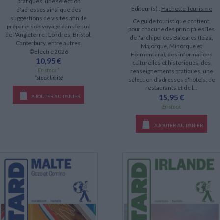
pratiques, une sélection
Éditeur(s) :
Hachette Tourisme
d'adresses ainsi que des
suggestions de visites afin de
Ce guide touristique contient,
préparer son voyage dans le sud
pour chacune des principales îles
de l'Angleterre : Londres, Bristol,
de l'archipel des Baléares (Ibiza,
Canterbury, entre autres.
Majorque, Minorque et
©Electre 2026
Formentera), des informations
10,95 €
culturelles et historiques, des
En stock *
renseignements pratiques, une
*stock limité
sélection d'adresses d'hôtels, de
restaurants et de l...
15,95 €
AJOUTER AU PANIER
En stock
AJOUTER AU PANIER