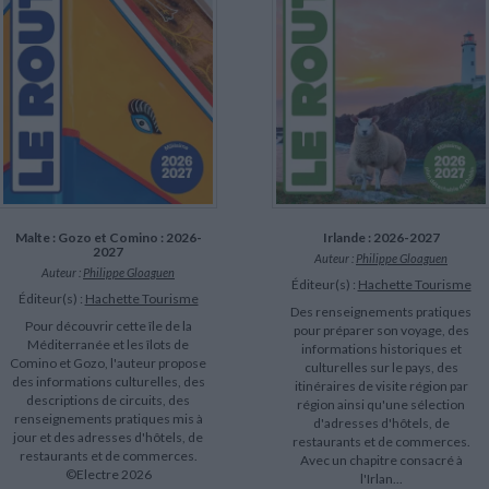
Malte : Gozo et Comino : 2026-
Irlande : 2026-2027
2027
Auteur :
Philippe Gloaguen
Auteur :
Philippe Gloaguen
Éditeur(s) :
Hachette Tourisme
Éditeur(s) :
Hachette Tourisme
Des renseignements pratiques
Pour découvrir cette île de la
pour préparer son voyage, des
Méditerranée et les îlots de
informations historiques et
Comino et Gozo, l'auteur propose
culturelles sur le pays, des
des informations culturelles, des
itinéraires de visite région par
descriptions de circuits, des
région ainsi qu'une sélection
renseignements pratiques mis à
d'adresses d'hôtels, de
jour et des adresses d'hôtels, de
restaurants et de commerces.
restaurants et de commerces.
Avec un chapitre consacré à
©Electre 2026
l'Irlan...