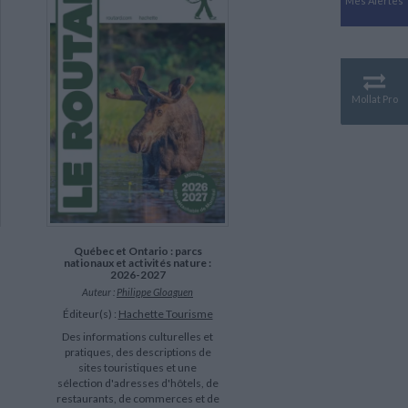
Mes Alertes
Antiquité
Mythologies
GÉOGRAPHIE
Géographie - Démographie -
Territoire
Mollat Pro
CULTURE SCIENTIFIQUE
Essais scientifique
Astronomie
Québec et Ontario : parcs
nationaux et activités nature :
2026-2027
Auteur :
Philippe Gloaguen
Éditeur(s) :
Hachette Tourisme
Des informations culturelles et
pratiques, des descriptions de
sites touristiques et une
sélection d'adresses d'hôtels, de
restaurants, de commerces et de