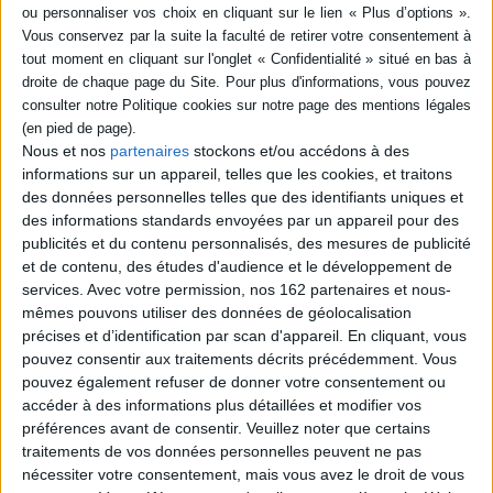
Nous et nos
partenaires
stockons et/ou accédons à des
informations sur un appareil, telles que les cookies, et traitons
des données personnelles telles que des identifiants uniques et
des informations standards envoyées par un appareil pour des
publicités et du contenu personnalisés, des mesures de publicité
et de contenu, des études d'audience et le développement de
services.
Avec votre permission, nos 162 partenaires et nous-
Géographie du vide LP
Meu coco
mêmes pouvons utiliser des données de géolocalisation
Auteur :
Hubert Felix Thiefaine
Auteur :
Caetano Veloso
précises et d’identification par scan d'appareil. En cliquant, vous
Éditeur(s) :
Columbia
Éditeur(s) :
Columbia
pouvez consentir aux traitements décrits précédemment. Vous
records
records
pouvez également refuser de donner votre consentement ou
27,99 €
16,99 €
accéder à des informations plus détaillées et modifier vos
Indisponible
Indisponible
préférences avant de consentir.
Veuillez noter que certains
traitements de vos données personnelles peuvent ne pas
nécessiter votre consentement, mais vous avez le droit de vous