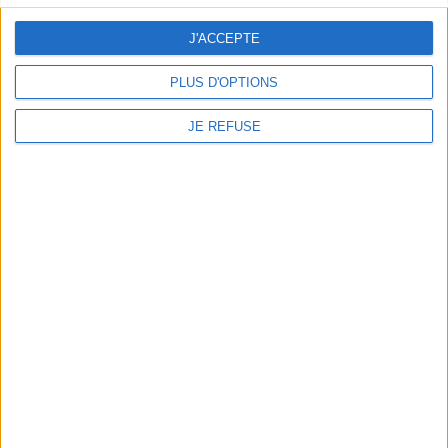
J'ACCEPTE
PLUS D'OPTIONS
JE REFUSE
Insolo
Trobador Tour
Auteur :
Kemp, Gary
Auteur :
Cabrel, Francis (1953-....)
Éditeur(s) :
Columbia
Éditeur(s) :
Columbia
records
records
16,99 €
19,99 €
Indisponible
Indisponible