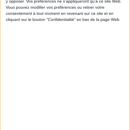
y opposer. Vos préférences ne s'appliqueront qu’à ce site Web.
Vous pouvez modifier vos préférences ou retirer votre
consentement à tout moment en revenant sur ce site et en
cliquant sur le bouton "Confidentialité" en bas de la page Web.
Haute fidélité
from out of nowhere
deluxe edition
Auteur :
Raphaël (1975-....)
Auteur :
Lynne, Jeff
Éditeur(s) :
Columbia
Éditeur(s) :
Columbia
records
records
17,99 €
16,99 €
Expédié sous 10 à 15 j.
Indisponible
AJOUTER AU PANIER