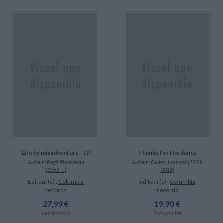
DISPONIBILITÉ
disponible (94)
CHARGEMENT...
a-paraitre (1)
Life by misadventure - LP
Thanks for the dance
Auteur :
Rag'n'Bone Man
Auteur :
Cohen, Leonard (1934-
(1985-....)
2016)
Éditeur(s) :
Columbia
Éditeur(s) :
Columbia
records
records
27,99 €
19,90 €
Indisponible
Indisponible