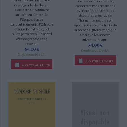
livre traite de l'histoire et
une histoire universelle,
des légendes barbares.
DISPONIBILITÉ
rapportant l'ensemble des
Consacré au continent
événements historiques
africain, en dehors de
depuis les origines de
disponible (11)
l'Egypte, et plus
l'humanité jusqu'à son
particulièrement à l'Ethiopie
epuise (6)
époque. Ce volume traite de
et au golfe d'Arabie, cet
la seconde guerre médique
manquant (3)
ouvrage traite tout d'abord
ainsi que les années
d'ethnographie et de
suivantes, jusqu'...
géogra...
74,00 €
64,00 €
Expédié sous 10 à 15 j.
Expédié sous 10 à 15 j.
AJOUTER AU PANIER
CHARGEMENT...
AJOUTER AU PANIER