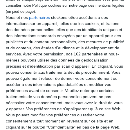
Nous et nos
partenaires
stockons et/ou accédons à des
Bibliothèque historique.
Bibliothèque historique.
informations sur un appareil, telles que les cookies, et traitons
Vol. 10. Livre XV
Vol. 14. Livre XIX
des données personnelles telles que des identifiants uniques et
Auteur :
Diodore de Sicile
Auteur :
Diodore de Sicile
des informations standards envoyées par un appareil pour des
Éditeur(s) :
Belles lettres
Éditeur(s) :
Belles lettres
publicités et du contenu personnalisés, des mesures de publicité
Dans cette oeuvre, Diodore
Apparaît comme un
et de contenu, des études d'audience et le développement de
de Sicile a voulu composer
assemblage de textes
services.
Avec votre permission, nos 162 partenaires et nous-
une histoire universelle,
d'origines et de tendances
rapportant l'ensemble des
mêmes pouvons utiliser des données de géolocalisation
diverses. Le récit consacré
événements historiques
précises et d’identification par scan d'appareil. En cliquant, vous
aux affaires de Sicile est d'un
depuis les origines de
style aisé, avec de véritables
pouvez consentir aux traitements décrits précédemment. Vous
l'humanité jusqu'à son
morceaux de bravoure. Les
pouvez également refuser de donner votre consentement ou
époque. Ce volume traite
affaires de Grêce et d'Asie
des vingt-cinq années qui
accéder à des informations plus détaillées et modifier vos
sont narrées de façon plus
suivirent la paix du roi, de
préférences avant de consentir.
Veuillez noter que certains
plate, avec un point de vue r...
386 à 361 a...
41,00 €
traitements de vos données personnelles peuvent ne pas
30,49 €
Expédié sous 10 à 15 j.
nécessiter votre consentement, mais vous avez le droit de vous
Indisponible
y opposer. Vos préférences ne s'appliqueront qu’à ce site Web.
AJOUTER AU PANIER
Vous pouvez modifier vos préférences ou retirer votre
consentement à tout moment en revenant sur ce site et en
cliquant sur le bouton "Confidentialité" en bas de la page Web.