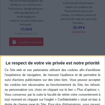
îles de l'océan peuplées de
évènements historiques,
barbares. Les références
depuis les origines de
historiques, géographiques,
l'humanité jusqu'à son
ethnographiques et
temps. Ce volume couvre la
mythologiques
période de sept ans qui va de
s'entrecroisent conférant à
l'archon...
l'ensemb...
30,49 €
73,00 €
Indisponible
Expédié sous 10 à 15 j.
AJOUTER AU PANIER
Le respect de votre vie privée est notre priorité