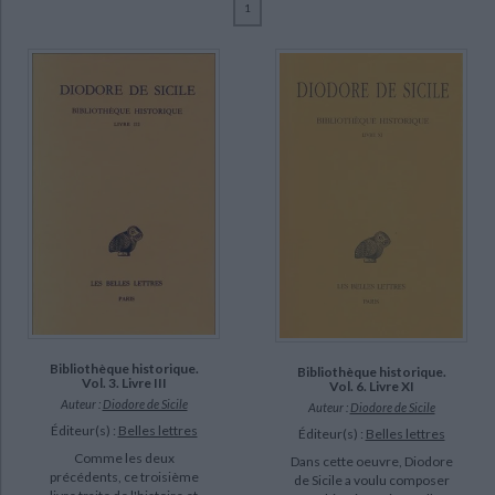
1
Ecologie - Environnement
Danse
Religions - Spiritualités
Bibliothèque de la Pléiade
Critique et histoire littéraire
Diodore de Sicile (20)
Histoire de France
Biographies historiques
Goukowsky, Paul (6)
Classiques scolaires
Littérature ancienne et médiévale
Histoire - Généralités
Histoire des pays
Casevitz, Michel (3)
Littérature de voyage
Audio - Livres lus
Bizière, Françoise (2)
Histoire ancienne
Géographie
Littérature en version originale
Humour
Vial, Claude (2)
Culture scientifique
Auberger, Janick (1)
Bennett, Eric R. (1)
Bertrac, Pierre (1)
SUPPORT
livre (20)
Bibliothèque historique.
Bibliothèque historique.
Vol. 3. Livre III
Vol. 6. Livre XI
Auteur :
Diodore de Sicile
Auteur :
Diodore de Sicile
SÉRIE
Éditeur(s) :
Belles lettres
Éditeur(s) :
Belles lettres
Bibliothèque historique (20)
Comme les deux
Dans cette oeuvre, Diodore
précédents, ce troisième
de Sicile a voulu composer