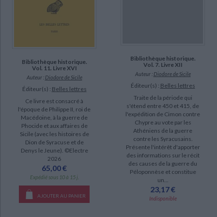
Bibliothèque historique.
Bibliothèque historique.
Vol. 7. Livre XII
Vol. 11. Livre XVI
Auteur :
Diodore de Sicile
Auteur :
Diodore de Sicile
Éditeur(s) :
Belles lettres
Éditeur(s) :
Belles lettres
Traite de la période qui
Ce livre est consacré à
s'étend entre 450 et 415, de
l'époque de Philippe II, roi de
l'expédition de Cimon contre
Macédoine, à la guerre de
Chypre au vote par les
Phocide et aux affaires de
Athéniens de la guerre
Sicile (avec les histoires de
contre les Syracusains.
Dion de Syracuse et de
Présente l'intérêt d'apporter
Denys le Jeune). ©Electre
des informations sur le récit
2026
des causes de la guerre du
65,00 €
Péloponnèse et constitue
Expédié sous 10 à 15 j.
un...
23,17 €
AJOUTER AU PANIER
Indisponible