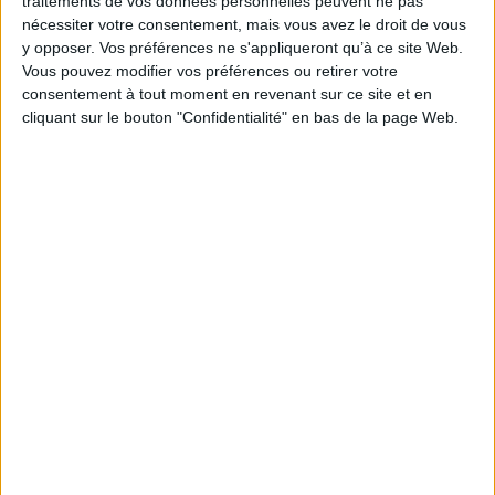
traitements de vos données personnelles peuvent ne pas
nécessiter votre consentement, mais vous avez le droit de vous
EAN13 :
9782251006031
y opposer. Vos préférences ne s'appliqueront qu’à ce site Web.
Reliure :
Broché
Vous pouvez modifier vos préférences ou retirer votre
consentement à tout moment en revenant sur ce site et en
Pages :
CCXL-202
cliquant sur le bouton "Confidentialité" en bas de la page Web.
Hauteur: 20.0 cm / Largeur 13.0 cm
Épaisseur: 0.1 cm
Poids: 1301 g
Découvrez nos Newsletters Mollat !
JE M'INSCRIS
Informations pratiques
Conditions d'utilisation du site
Qui sommes-nous
Mentions Légales