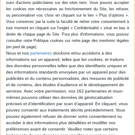
-5 %
Retrait en magasin avec la carte Mollat
en savoir plus
Résumé
Ce livre est consacré à l'époque de Philippe II, roi de Macédoine, à la guerre
de Phocide et aux affaires de Sicile (avec les histoires de Dion de Syracuse
et de Denys le Jeune). ©Electre 2026
Fiche Technique
Nous et nos
partenaires
stockons et/ou accédons à des
informations sur un appareil, telles que les cookies, et traitons
Paru le :
16/02/2016
des données personnelles telles que des identifiants uniques et
Thématique :
Grèce Antique
des informations standards envoyées par un appareil pour des
publicités et du contenu personnalisés, des mesures de publicité
Auteur(s) :
Auteur :
Diodore de Sicile
et de contenu, des études d'audience et le développement de
Éditeur(s) :
Belles lettres
services.
Avec votre permission, nos 162 partenaires et nous-
Collection(s) :
Collection des universités de France
mêmes pouvons utiliser des données de géolocalisation
Contributeur(s) :
Editeur scientifique (ou intellectuel) : Danièle Gaillard-
précises et d’identification par scan d'appareil. En cliquant, vous
Goukowsky - Préfacier : Paul Goukowsky - Traducteur : Paul Goukowsky -
pouvez consentir aux traitements décrits précédemment. Vous
Commentateur de texte : Paul Goukowsky
pouvez également refuser de donner votre consentement ou
Série(s) :
Bibliothèque historique
accéder à des informations plus détaillées et modifier vos
préférences avant de consentir.
Veuillez noter que certains
ISBN :
978-2-251-00603-1