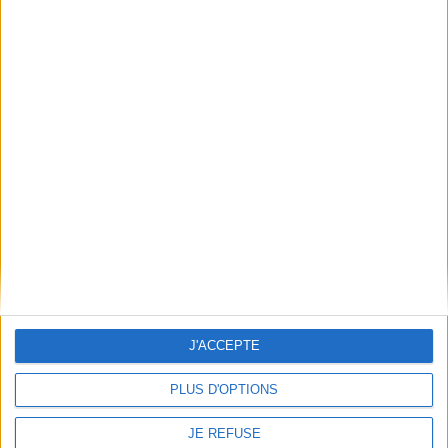
Frais de port & Livraison
Conditions Générales de Vente
À votre service
Offres d'emploi
Offres Partenaires
À découvrir
FeniXX
EDRLab
RetroNews
BnF : portail des métiers du livre
Cercle de la librairie
Les chèques cadeaux Mollat
J'ACCEPTE
Contact
Horaires
PLUS D'OPTIONS
Librairie Mollat
La librairie Mollat vous accueille
15 rue Vital-Carles
Du lundi au samedi de 10h à 20h et
JE REFUSE
33 080 Bordeaux Cedex
tous les dimanches de 14h à 19h