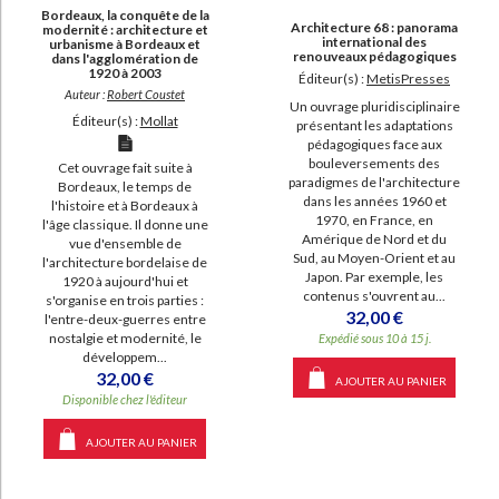
Bordeaux, la conquête de la
Architecture 68 : panorama
modernité : architecture et
international des
urbanisme à Bordeaux et
renouveaux pédagogiques
dans l'agglomération de
1920 à 2003
Éditeur(s) :
MetisPresses
Auteur :
Robert Coustet
Un ouvrage pluridisciplinaire
Éditeur(s) :
Mollat
présentant les adaptations
pédagogiques face aux
bouleversements des
Cet ouvrage fait suite à
paradigmes de l'architecture
Bordeaux, le temps de
dans les années 1960 et
l'histoire et à Bordeaux à
1970, en France, en
l'âge classique. Il donne une
Amérique de Nord et du
vue d'ensemble de
Sud, au Moyen-Orient et au
l'architecture bordelaise de
Japon. Par exemple, les
1920 à aujourd'hui et
contenus s'ouvrent au...
s'organise en trois parties :
32,00 €
l'entre-deux-guerres entre
nostalgie et modernité, le
Expédié sous 10 à 15 j.
développem...
32,00 €
AJOUTER AU PANIER
Disponible chez l'éditeur
AJOUTER AU PANIER