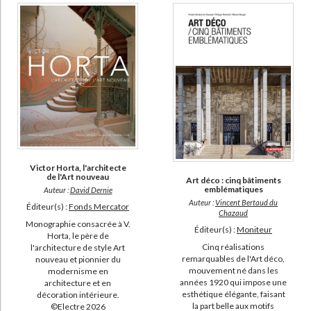
Victor Horta, l'architecte
de l'Art nouveau
Art déco : cinq bâtiments
emblématiques
Auteur :
David Dernie
Auteur :
Vincent Bertaud du
Éditeur(s) :
Fonds Mercator
Chazaud
Monographie consacrée à V.
Éditeur(s) :
Moniteur
Horta, le père de
Cinq réalisations
l'architecture de style Art
remarquables de l'Art déco,
nouveau et pionnier du
mouvement né dans les
modernisme en
années 1920 qui impose une
architecture et en
esthétique élégante, faisant
décoration intérieure.
la part belle aux motifs
©Electre 2026