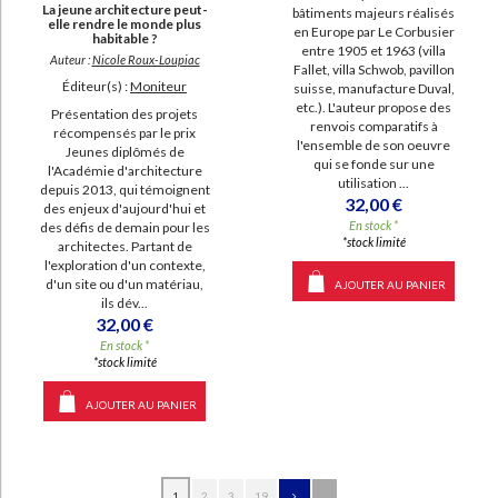
La jeune architecture peut-
bâtiments majeurs réalisés
elle rendre le monde plus
en Europe par Le Corbusier
habitable ?
entre 1905 et 1963 (villa
Auteur :
Nicole Roux-Loupiac
Fallet, villa Schwob, pavillon
Éditeur(s) :
Moniteur
suisse, manufacture Duval,
etc.). L'auteur propose des
Présentation des projets
renvois comparatifs à
récompensés par le prix
l'ensemble de son oeuvre
Jeunes diplômés de
qui se fonde sur une
l'Académie d'architecture
utilisation ...
depuis 2013, qui témoignent
32,00 €
des enjeux d'aujourd'hui et
En stock *
des défis de demain pour les
*stock limité
architectes. Partant de
l'exploration d'un contexte,
d'un site ou d'un matériau,
AJOUTER AU PANIER
ils dév...
32,00 €
En stock *
*stock limité
AJOUTER AU PANIER
1
2
3
19
...