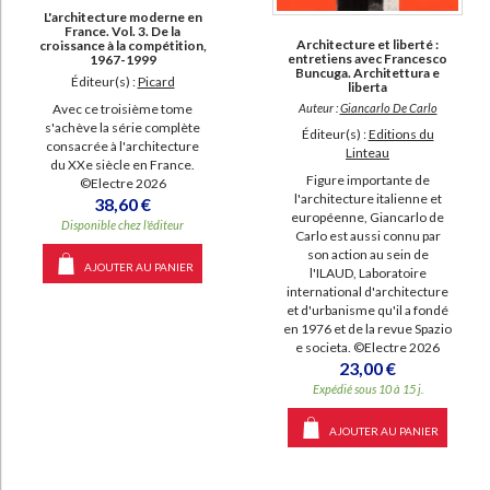
L'architecture moderne en
France. Vol. 3. De la
Architecture et liberté :
croissance à la compétition,
entretiens avec Francesco
1967-1999
Buncuga. Architettura e
Éditeur(s) :
Picard
liberta
Auteur :
Giancarlo De Carlo
Avec ce troisième tome
s'achève la série complète
Éditeur(s) :
Editions du
consacrée à l'architecture
Linteau
du XXe siècle en France.
Figure importante de
©Electre 2026
l'architecture italienne et
38,60 €
européenne, Giancarlo de
Disponible chez l'éditeur
Carlo est aussi connu par
son action au sein de
AJOUTER AU PANIER
l'ILAUD, Laboratoire
international d'architecture
et d'urbanisme qu'il a fondé
en 1976 et de la revue Spazio
e societa. ©Electre 2026
23,00 €
Expédié sous 10 à 15 j.
AJOUTER AU PANIER