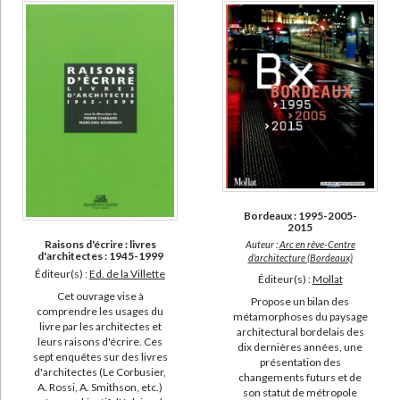
Bordeaux : 1995-2005-
2015
Raisons d'écrire : livres
Auteur :
Arc en rêve-Centre
d'architectes : 1945-1999
d'architecture (Bordeaux)
Éditeur(s) :
Ed. de la Villette
Éditeur(s) :
Mollat
Cet ouvrage vise à
Propose un bilan des
comprendre les usages du
métamorphoses du paysage
livre par les architectes et
architectural bordelais des
leurs raisons d'écrire. Ces
dix dernières années, une
sept enquêtes sur des livres
présentation des
d'architectes (Le Corbusier,
changements futurs et de
A. Rossi, A. Smithson, etc.)
son statut de métropole