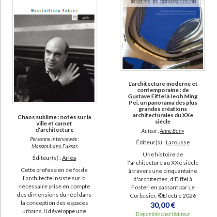
L'architecture moderne et
contemporaine : de
Gustave Eiffel à Ieoh Ming
Pei, un panorama des plus
grandes créations
architecturales du XXe
Chaos sublime : notes sur la
siècle
ville et carnet
d'architecture
Auteur :
Anne Bony
Personne interviewée :
Éditeur(s) :
Larousse
Massimiliano Fuksas
Une histoire de
Éditeur(s) :
Arléa
l'architecture au XXe siècle
Cette profession de foi de
à travers une cinquantaine
l'architecte insiste sur la
d'architectes, d'Eiffel à
nécessaire prise en compte
Foster, en passant par Le
des dimensions du réel dans
Corbusier. ©Electre 2026
la conception des espaces
30,00 €
urbains. Il développe une
Disponible chez l'éditeur