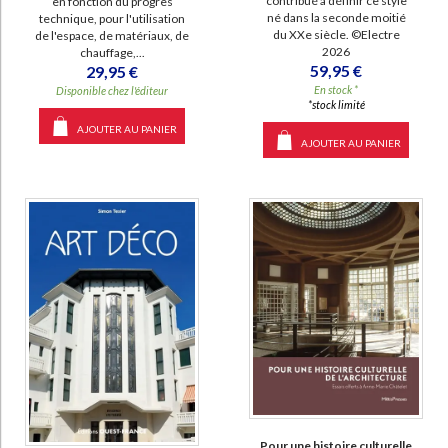
contribué à définir ce style
en fonction du progrès
né dans la seconde moitié
technique, pour l'utilisation
du XXe siècle. ©Electre
de l'espace, de matériaux, de
2026
chauffage,...
59,95 €
29,95 €
En stock *
Disponible chez l'éditeur
*stock limité
AJOUTER AU PANIER
AJOUTER AU PANIER
Pour une histoire culturelle