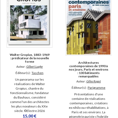
Walter Gropius, 1883-1969
: prédicateur de la nouvelle
forme
Architectures
contemporaines de 1990 à
Auteur :
Gilbert Lupfer
nos jours, Paris et environs
: 100 bâtiments
Éditeur(s) :
Taschen
remarquables
Un panorama sur les
Auteur :
Gilles Ragot
réalisations de Walter
Éditeur(s) :
Parigramme
Gropius, chantre du
fonctionnalisme, fondateur
Présentations d'une
du Bauhaus, considéré
centaine de réalisations
comme l'un des architectes
contemporaines, créations
les plus novateurs du XXe
ex nihilo ou réhabilitations, à
siècle. ©Electre 2026
Paris et ses environs. La
15,00 €
géométrie puriste s'hybride