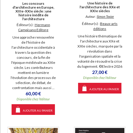
Une histoire de
Les concours
l'architecture des XXe et
d'architecture en Europe,
XXIe siècles
XIIIe-XXIe siècle : une
histoire inédite de
Auteur :
Simon Texier
l'architecture
Éditeur(s) :
Beaux-arts
Éditeur(s) :
Hermann
éditions
Campisano Editore
Une histoire thématique de
Une approche renouvelée
l'architecture aux XXe et
de l'histoire de
XXIe siècles, marquée par la
l'architecture occidentale à
révolution dans
travers la question des
l'organisation spatiale et la
concours, de la fin de
volonté de résoudre la crise
l'époque médiévale au XXIe
du logement. ©Electre 2026
siècle. Les contributeurs
27,00 €
mettent en lumière
l'évolution des processus de
Disponible chez l'éditeur
sélection, de débat, de
confrontation mais aussi ...
AJOUTER AU PANIER
60,00 €
Disponible chez l'éditeur
AJOUTER AU PANIER