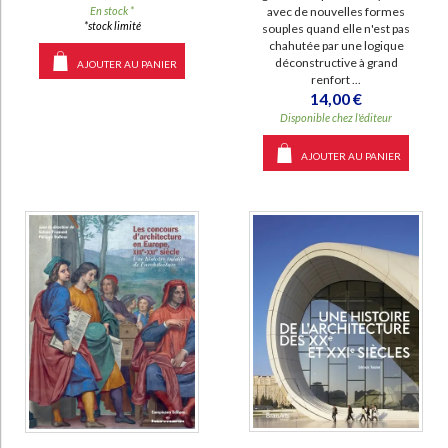
avec de nouvelles formes
En stock *
*stock limité
souples quand elle n'est pas
chahutée par une logique
déconstructive à grand
AJOUTER AU PANIER
renfort ...
14,00 €
Disponible chez l'éditeur
AJOUTER AU PANIER