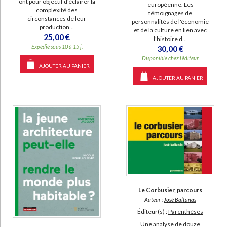
ont pour objectif d'éclairer la
européenne. Les
complexité des
témoignages de
circonstances de leur
personnalités de l'économie
production...
et de la culture en lien avec
25,00 €
l'histoire d...
Expédié sous 10 à 15 j.
30,00 €
Disponible chez l'éditeur
AJOUTER AU PANIER
AJOUTER AU PANIER
Le Corbusier, parcours
Auteur :
José Baltanas
Éditeur(s) :
Parenthèses
Une analyse de douze