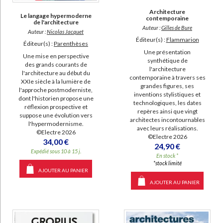
manquant (117)
Architecture
Le langage hypermoderne
contemporaine
a-paraitre (3)
de l'architecture
Auteur :
Gilles de Bure
Auteur :
Nicolas Jacquet
Éditeur(s) :
Flammarion
Éditeur(s) :
Parenthèses
Une présentation
Une mise en perspective
synthétique de
des grands courants de
l'architecture
l'architecture au début du
contemporaine à travers ses
XXIe siècle à la lumière de
grandes figures, ses
l'approche postmoderniste,
inventions stylistiques et
dont l'historien propose une
technologiques, les dates
réflexion prospective et
repères ainsi que vingt
suppose une évolution vers
architectes incontournables
l'hypermodernisme.
avec leurs réalisations.
©Electre 2026
©Electre 2026
34,00 €
24,90 €
Expédié sous 10 à 15 j.
En stock *
*stock limité
AJOUTER AU PANIER
AJOUTER AU PANIER