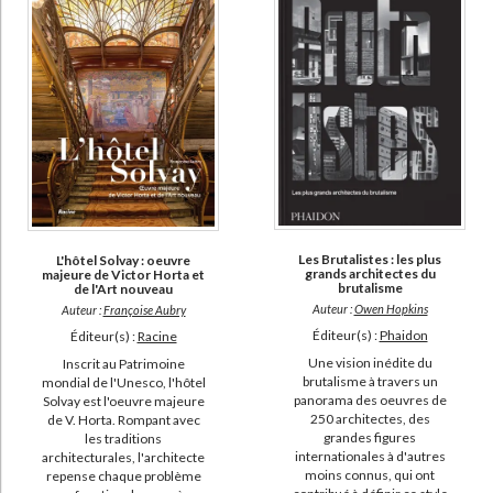
Les Brutalistes : les plus
L'hôtel Solvay : oeuvre
grands architectes du
majeure de Victor Horta et
brutalisme
de l'Art nouveau
Auteur :
Owen Hopkins
Auteur :
Françoise Aubry
Éditeur(s) :
Phaidon
Éditeur(s) :
Racine
Une vision inédite du
Inscrit au Patrimoine
brutalisme à travers un
mondial de l'Unesco, l'hôtel
panorama des oeuvres de
Solvay est l'oeuvre majeure
250 architectes, des
de V. Horta. Rompant avec
grandes figures
les traditions
internationales à d'autres
architecturales, l'architecte
moins connus, qui ont
repense chaque problème