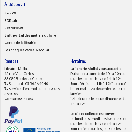
À découvrir
FeniXX
EDRLab
RetroNews
BnF : portail des métiers du livre
Cercle de la librairie
Les chèques cadeaux Mollat
Contact
Horaires
Librairie Mollat
La librairie Mollat vous accueille
15 rue Vital-Carles
Du lundi au samedi de 10h à 20h et
33 080 Bordeaux Cedex
tous les dimanches de 14h à 19h
Standard :
05 56 56 40 40
Jours fériés : de 11h à 19h* excepté
Service client mollat.com :
05 56
le 1er mai, le 25 décembre et le 1er
56 40 83
janvier
Contactez-nous
* Si le jour férié est un dimanche, de
14h à 19h
Le clic et collecte est ouvert
du lundi au samedi de 9h30 à 20h et
tous les dimanches de 14h à 19h
Jour fériés : tous les jours fériés de