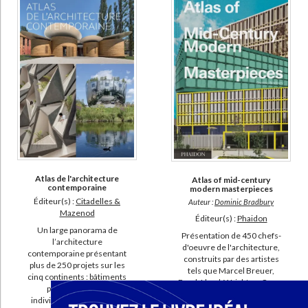
Culot, Maurice (6)
Bosser, Jacques (5)
Gössel, Peter (5)
Marrey, Bernard (5)
Vivas, Pere (5)
Ardenne, Paul (4)
Boegly, Luc (4)
SUPPORT
Atlas de l'architecture
Atlas of mid-century
contemporaine
livre (396)
modern masterpieces
Éditeur(s) :
Citadelles &
Auteur :
Dominic Bradbury
revue (24)
Mazenod
Éditeur(s) :
Phaidon
poche (12)
Un large panorama de
Présentation de 450 chefs-
l’architecture
d'oeuvre de l'architecture,
IAD (8)
contemporaine présentant
construits par des artistes
plus de 250 projets sur les
coffret (1)
tels que Marcel Breuer,
cinq continents : bâtiments
Frank Lloyd-Wright ou Oscar
publics, maisons
document-audio (1)
Niemeyer. ©Electre 2026
individuelles, immeubles
125,00 €