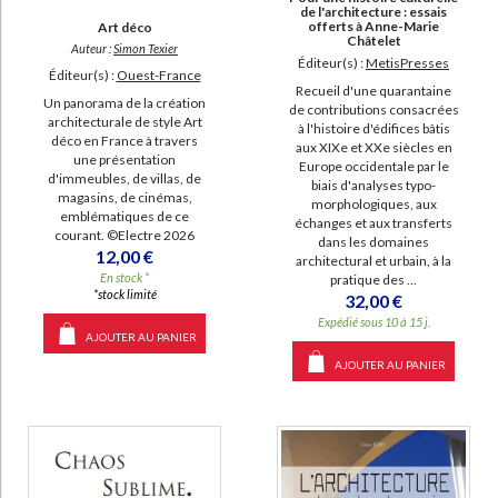
de l'architecture : essais
offerts à Anne-Marie
Art déco
Châtelet
Auteur :
Simon Texier
Éditeur(s) :
MetisPresses
Éditeur(s) :
Ouest-France
Recueil d'une quarantaine
Un panorama de la création
de contributions consacrées
architecturale de style Art
à l'histoire d'édifices bâtis
déco en France à travers
aux XIXe et XXe siècles en
une présentation
Europe occidentale par le
d'immeubles, de villas, de
biais d'analyses typo-
magasins, de cinémas,
morphologiques, aux
emblématiques de ce
échanges et aux transferts
courant. ©Electre 2026
dans les domaines
12,00 €
architectural et urbain, à la
En stock *
pratique des ...
*stock limité
32,00 €
Expédié sous 10 à 15 j.
AJOUTER AU PANIER
AJOUTER AU PANIER