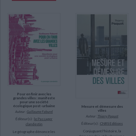
CHARGEMENT...
manquant (12)
a-paraitre (2)
Pour en finir avec les
grandes villes : manifeste
pour une société
écologique post-urbaine
Mesure et démesure des
villes
Auteur :
Guillaume Faburel
Auteur :
Thierry Paquot
Éditeur(s) :
le Passager
Éditeur(s) :
CNRS Editions
clandestin
Conjuguant l'histoire, la
Le géographe dénonce les