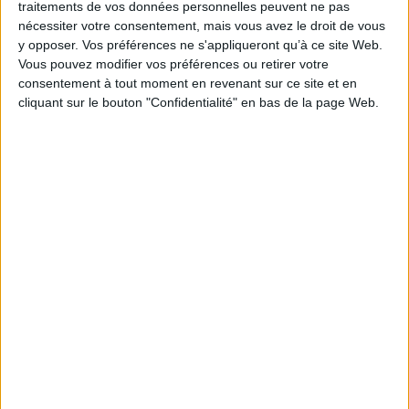
traitements de vos données personnelles peuvent ne pas
nécessiter votre consentement, mais vous avez le droit de vous
y opposer. Vos préférences ne s'appliqueront qu’à ce site Web.
Vous pouvez modifier vos préférences ou retirer votre
consentement à tout moment en revenant sur ce site et en
cliquant sur le bouton "Confidentialité" en bas de la page Web.
En finir avec le gâchis des
mètres carrés : plaidoyer
Aux alentours : regard
pour l'intensité d'usage
écologique sur la ville
Auteur :
Eléonore Slama
Auteur :
Mickaël Labbé
Éditeur(s) :
Apogée
Éditeur(s) :
Payot
Plaidoyer pour intensifier
Un essai philosophique
l'usage des bâtiments et des
explorant une nouvelle
espaces urbains tels que les
vision de l'espace urbain et la
écoles, les bureaux ou
manière de l'habiter
encore les restaurants
écologiquement à travers
d'entreprise, afin de lutter
une déambulation fictive