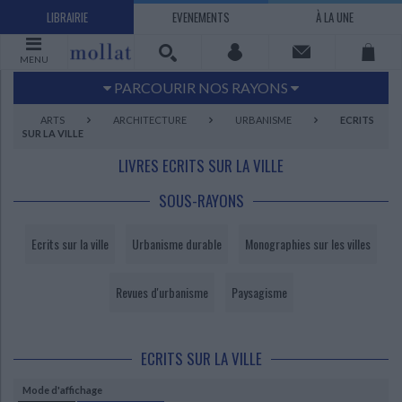
LIBRAIRIE
EVENEMENTS
À LA UNE
MENU
PARCOURIR NOS RAYONS
Littérature
Sciences humaines - Histoire
ARTS
ARCHITECTURE
URBANISME
ECRITS
SUR LA VILLE
Arts
Jeunesse
LIVRES ECRITS SUR LA VILLE
BD Manga
Loisirs - Bien-être
Economie - Droit
Sciences - Savoirs
SOUS-RAYONS
EBOOKS
LIVRES LUS
Ecrits sur la ville
Urbanisme durable
Monographies sur les villes
UNIVERS SCIENCES HUMAINES - HISTOIRE
UNIVERS SCIENCES - SAVOIRS
UNIVERS LOISIRS - BIEN-ÊTRE
UNIVERS ECONOMIE - DROIT
UNIVERS LITTÉRATURE
UNIVERS BD MANGA
UNIVERS JEUNESSE
UNIVERS ARTS
Bandes dessinées - Comics - Mangas
Littérature française et francophone
Mes histoires
Informatique
Philosophie
Beaux-arts
Tourisme
Economie
Psychanalyse - Psychologie
Administration d'entreprise
Sciences - Techniques
Littérature étrangère
Documentaires
Architecture
Sports
Revues d'urbanisme
Paysagisme
Littérature romanesque, historique,
Maison - Design - Arts décoratifs
Art de vivre
Sociologie
Pour jouer
Médecine
Droit
Romans policiers
Photographie
Ethnologie
Scolaire
Loisirs
terroir
Dictionnaires - Langues
Education et société
Jardins - Nature
Mode
Questions de société
Arts graphiques
Bien-être
Santé
ECRITS SUR LA VILLE
Science fiction et Fantasy
Adolescent - jeunes adultes
Actualite politique
Cinéma
Actualité internationale
Musique
Mode d'affichage
Poésie
Théâtre