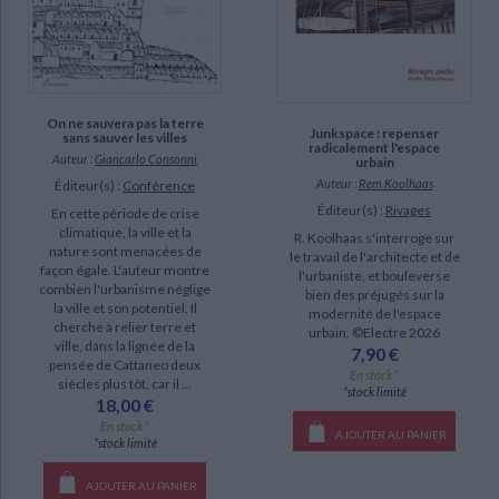
Labbé, Mickaël (2)
SUPPORT
livre (106)
On ne sauvera pas la terre
Junkspace : repenser
sans sauver les villes
radicalement l'espace
poche (13)
Auteur :
Giancarlo Consonni
urbain
Auteur :
Rem Koolhaas
Éditeur(s) :
Conférence
revue (7)
Éditeur(s) :
Rivages
En cette période de crise
IAD (2)
climatique, la ville et la
R. Koolhaas s'interroge sur
nature sont menacées de
le travail de l'architecte et de
façon égale. L'auteur montre
l'urbaniste, et bouleverse
SÉRIE
combien l'urbanisme néglige
bien des préjugés sur la
la ville et son potentiel. Il
modernité de l'espace
Bordeaux, patrimoine mondial (1)
cherche à relier terre et
urbain. ©Electre 2026
ville, dans la lignée de la
7,90 €
Histoire de l'architecture et de l'urbanisme modernes (1)
pensée de Cattaneo deux
En stock *
siècles plus tôt, car il ...
*stock limité
18,00 €
DISPONIBILITÉ
En stock *
AJOUTER AU PANIER
*stock limité
disponible (128)
AJOUTER AU PANIER
epuise (58)