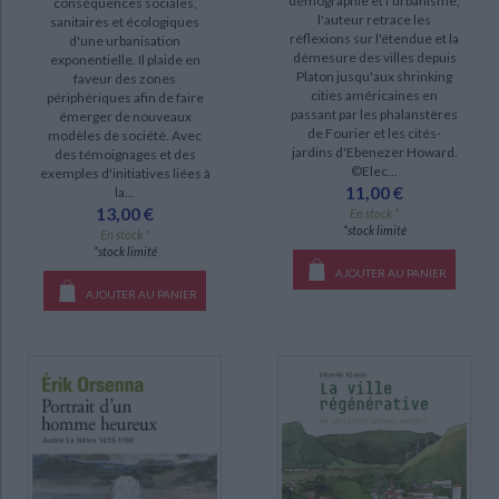
démographie et l'urbanisme,
conséquences sociales,
l'auteur retrace les
sanitaires et écologiques
réflexions sur l'étendue et la
d'une urbanisation
démesure des villes depuis
exponentielle. Il plaide en
Platon jusqu'aux shrinking
faveur des zones
cities américaines en
périphériques afin de faire
passant par les phalanstères
émerger de nouveaux
de Fourier et les cités-
modèles de société. Avec
jardins d'Ebenezer Howard.
des témoignages et des
©Elec...
exemples d'initiatives liées à
11,00 €
la...
13,00 €
En stock *
*stock limité
En stock *
*stock limité
AJOUTER AU PANIER
AJOUTER AU PANIER