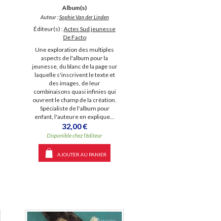
Album(s)
Auteur :
Sophie Van der Linden
Éditeur(s) :
Actes Sud jeunesse
De Facto
Une exploration des multiples
aspects de l'album pour la
jeunesse, du blanc de la page sur
laquelle s'inscrivent le texte et
des images, de leur
combinaisons quasi infinies qui
ouvrent le champ de la création.
Spécialiste de l'album pour
enfant, l'auteure en explique...
32,00 €
Disponible chez l'éditeur
AJOUTER AU PANIER