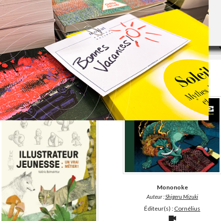
ILLUSTRATION
Trier les résultats par
1
2
3
Mononoke
Auteur :
Shigeru Mizuki
Éditeur(s) :
Cornélius