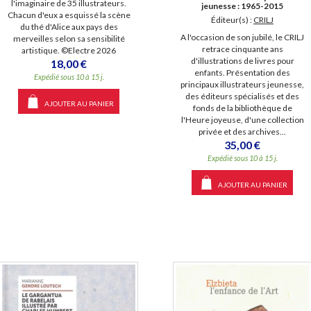
l'imaginaire de 35 illustrateurs.
jeunesse : 1965-2015
Chacun d'eux a esquissé la scène
Éditeur(s) :
CRILJ
du thé d'Alice aux pays des
A l'occasion de son jubilé, le CRILJ
merveilles selon sa sensibilité
retrace cinquante ans
artistique. ©Electre 2026
d'illustrations de livres pour
18,00 €
enfants. Présentation des
Expédié sous 10 à 15 j.
principaux illustrateurs jeunesse,
des éditeurs spécialisés et des
AJOUTER AU PANIER
fonds de la bibliothèque de
l'Heure joyeuse, d'une collection
privée et des archives...
35,00 €
Expédié sous 10 à 15 j.
AJOUTER AU PANIER