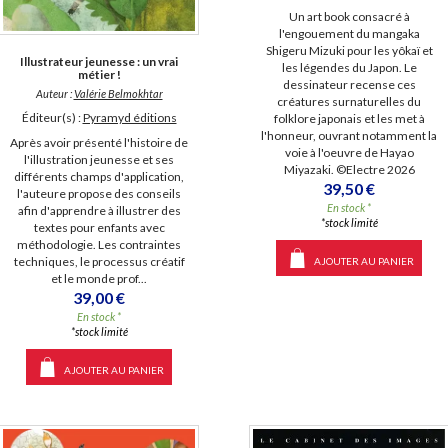
Un art book consacré à
l'engouement du mangaka
Shigeru Mizuki pour les yôkaï et
Illustrateur jeunesse : un vrai
les légendes du Japon. Le
métier !
dessinateur recense ces
Auteur :
Valérie Belmokhtar
créatures surnaturelles du
Éditeur(s) :
Pyramyd éditions
folklore japonais et les met à
l'honneur, ouvrant notamment la
Après avoir présenté l'histoire de
voie à l'oeuvre de Hayao
l'illustration jeunesse et ses
Miyazaki. ©Electre 2026
différents champs d'application,
39,50 €
l'auteure propose des conseils
En stock *
afin d'apprendre à illustrer des
*stock limité
textes pour enfants avec
méthodologie. Les contraintes
techniques, le processus créatif
AJOUTER AU PANIER
et le monde prof...
39,00 €
En stock *
*stock limité
AJOUTER AU PANIER