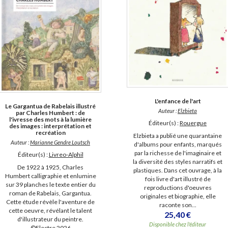
L'enfance de l'art
Le Gargantua de Rabelais illustré
Auteur :
Elzbieta
par Charles Humbert : de
l'ivresse des mots à la lumière
Éditeur(s) :
Rouergue
des images : interprétation et
recréation
Elzbieta a publié une quarantaine
Auteur :
Marianne Gendre Loutsch
d'albums pour enfants, marqués
par la richesse de l'imaginaire et
Éditeur(s) :
Livreo-Alphil
la diversité des styles narratifs et
De 1922 à 1925, Charles
plastiques. Dans cet ouvrage, à la
Humbert calligraphie et enlumine
fois livre d'art illustré de
sur 39 planches le texte entier du
reproductions d'oeuvres
roman de Rabelais, Gargantua.
originales et biographie, elle
Cette étude révèle l'aventure de
raconte son...
cette oeuvre, révélant le talent
25,40 €
d'illustrateur du peintre.
Disponible chez l'éditeur
©Electre 2026