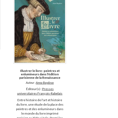
Illustrer le livre : peintres et
enlumineurs dans l'édition
parisienne de la Renaissance
Auteur :
Anna Baydova
Éditeur(s) :
Presses
universitaires François-Rabelais
Entre histoire de l'art et histoire
du livre, une étude de la place des
peintres et des enlumineurs dans
le monde du livre imprimé
parisien au XVIe siècle. Parmi les