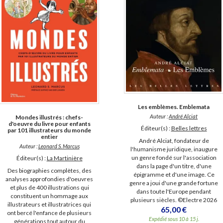
Les emblèmes. Emblemata
Auteur :
André Alciat
Mondes illustrés : chefs-
d'oeuvre du livre pour enfants
Éditeur(s) :
Belles lettres
par 101 illustrateurs du monde
entier
André Alciat, fondateur de
Auteur :
Leonard S. Marcus
l'humanisme juridique, inaugure
un genre fondé sur l'association
Éditeur(s) :
La Martinière
dans la page d'un titre, d'une
Des biographies complètes, des
épigramme et d'une image. Ce
analyses approfondies d'oeuvres
genre a joui d'une grande fortune
et plus de 400 illustrations qui
dans toute l'Europe pendant
constituent un hommage aux
plusieurs siècles. ©Electre 2026
illustrateurs et illustratrices qui
65,00 €
ont bercé l'enfance de plusieurs
Expédié sous 10 à 15 j.
générations tout autour du