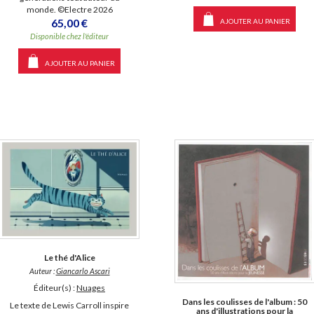
monde. ©Electre 2026
65,00 €
AJOUTER AU PANIER
Disponible chez l'éditeur
AJOUTER AU PANIER
Le thé d'Alice
Auteur :
Giancarlo Ascari
Éditeur(s) :
Nuages
Dans les coulisses de l'album : 50
Le texte de Lewis Carroll inspire
ans d'illustrations pour la