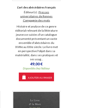
L'art des abécédaires français
Éditeur(s) :
Presses
universitaires de Rennes
Compagnie des mots
Histoire et analyse de ce genre
éditorial relevant de la littérature
jeunesse suivies d'un catalogue
documenté présentant un vaste
ensemble d'abécédaires du
XVIIIe au XXIe siècle. Le livre met
en perspective l'objet dans sa
matérialité, dans ses pratiques et
ses usag...
49,00 €
Disponible chez l'éditeur
AJOUTER AU PANIER