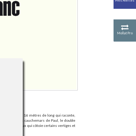
Mes Alertes
Antiquité
Mythologies
GÉOGRAPHIE
Géographie - Démographie -
Territoire
Mollat Pro
CULTURE SCIENTIFIQUE
Essais scientifique
Astronomie
un leporello de 16 mètres de long qui raconte,
es rêves et les cauchemars de Paul, le double
hique somptueux qui côtoie certains vertiges et