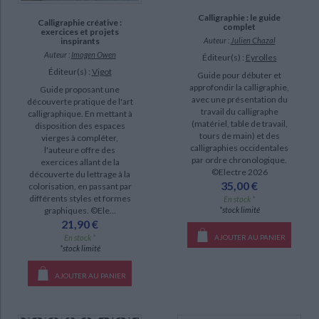
Calligraphie : le guide
Calligraphie créative :
complet
exercices et projets
inspirants
Auteur :
Julien Chazal
Auteur :
Imogen Owen
Éditeur(s) :
Eyrolles
Éditeur(s) :
Vigot
Guide pour débuter et
approfondir la calligraphie,
Guide proposant une
avec une présentation du
découverte pratique de l'art
travail du calligraphe
calligraphique. En mettant à
(matériel, table de travail,
disposition des espaces
tours de main) et des
vierges à compléter,
calligraphies occidentales
l'auteure offre des
par ordre chronologique.
exercices allant de la
©Electre 2026
découverte du lettrage à la
35,00 €
colorisation, en passant par
différents styles et formes
En stock *
graphiques. ©Ele...
*stock limité
21,90 €
En stock *
AJOUTER AU PANIER
*stock limité
AJOUTER AU PANIER