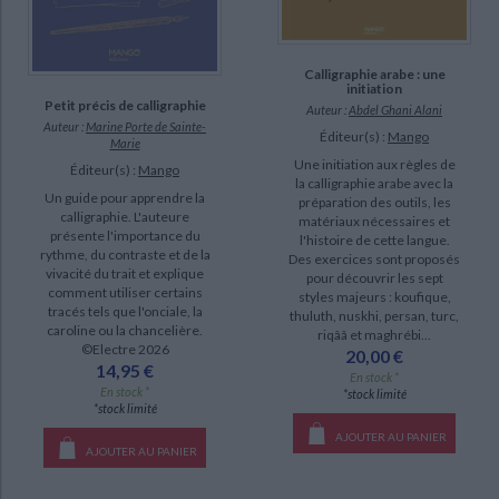
Polastron, Lucien Xavier (2)
Calligraphie arabe : une
SUPPORT
initiation
Petit précis de calligraphie
Auteur :
Abdel Ghani Alani
livre (61)
Auteur :
Marine Porte de Sainte-
Éditeur(s) :
Mango
Marie
poche (2)
Une initiation aux règles de
Éditeur(s) :
Mango
la calligraphie arabe avec la
Un guide pour apprendre la
préparation des outils, les
SÉRIE
calligraphie. L'auteure
matériaux nécessaires et
présente l'importance du
l'histoire de cette langue.
rythme, du contraste et de la
A l'encre de Chine (1)
Des exercices sont proposés
vivacité du trait et explique
pour découvrir les sept
AWL : the Ashley Wood library : investigation (1)
comment utiliser certains
styles majeurs : koufique,
tracés tels que l'onciale, la
thuluth, nuskhi, persan, turc,
caroline ou la chancelière.
riqââ et maghrébi...
DISPONIBILITÉ
©Electre 2026
20,00 €
14,95 €
En stock *
epuise (85)
En stock *
*stock limité
*stock limité
disponible (63)
AJOUTER AU PANIER
AJOUTER AU PANIER
manquant (4)
CHARGEMENT...