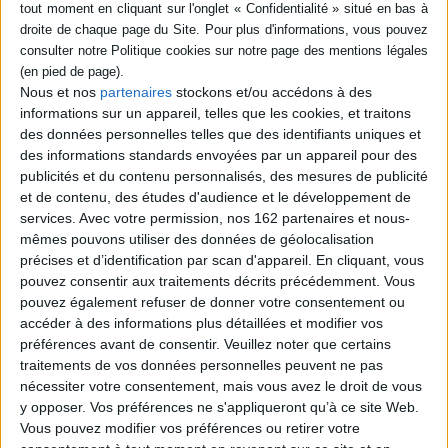
de souvenirs et d'éclairages
9,95 €
artistiques ou
Disponible chez l'éditeur
philosophiques. ©Electre
2026
AJOUTER AU PANIER
19,00 €
Nous et nos
partenaires
stockons et/ou accédons à des
En stock *
*stock limité
informations sur un appareil, telles que les cookies, et traitons
des données personnelles telles que des identifiants uniques et
AJOUTER AU PANIER
des informations standards envoyées par un appareil pour des
publicités et du contenu personnalisés, des mesures de publicité
et de contenu, des études d'audience et le développement de
services.
Avec votre permission, nos 162 partenaires et nous-
mêmes pouvons utiliser des données de géolocalisation
précises et d’identification par scan d'appareil. En cliquant, vous
pouvez consentir aux traitements décrits précédemment. Vous
pouvez également refuser de donner votre consentement ou
accéder à des informations plus détaillées et modifier vos
préférences avant de consentir.
Veuillez noter que certains
traitements de vos données personnelles peuvent ne pas
nécessiter votre consentement, mais vous avez le droit de vous
y opposer. Vos préférences ne s'appliqueront qu’à ce site Web.
Le grand livre de la
Vous pouvez modifier vos préférences ou retirer votre
calligraphie