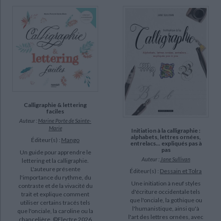
Calligraphie & lettering
faciles
Auteur :
Marine Porte de Sainte-
Marie
Initiation à la calligraphie :
alphabets, lettres ornées,
Éditeur(s) :
Mango
entrelacs... expliqués pas à
pas
Un guide pour apprendre le
Auteur :
Jane Sullivan
lettering et la calligraphie.
L'auteure présente
Éditeur(s) :
Dessain et Tolra
l'importance du rythme, du
Une initiation à neuf styles
contraste et de la vivacité du
d'écriture occidentale tels
trait et explique comment
que l'onciale, la gothique ou
utiliser certains tracés tels
l'humanistique, ainsi qu'à
que l'onciale, la caroline ou la
l'art des lettres ornées, avec
chancelière. ©Electre 2026