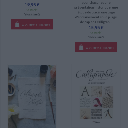
pour chacune : une
19,95 €
présentation historique, une
En stock *
étude du tracé, une page
*stock limité
d'entraînement et un pliage
de papier à calligrap...
AJOUTER AU PANIER
15,95 €
En stock *
*stock limité
AJOUTER AU PANIER