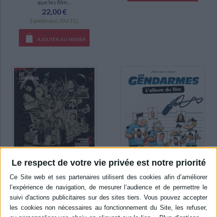
que les film...
22,00 €
Expédié sous 10 à 15 j.
AJOUTER AU PANIER
Le respect de votre vie privée est notre priorité
Le bestiaire de l'horreur :
Les gendarmes : l'album du
les monstres au cinéma,
film
d'Aïcha Kandisha aux
Auteur (illustrateur) :
Henri
xénomorphes
Jeanfaivre