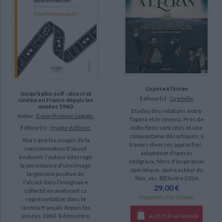
L'opéra à l'écran
Jusqu'à plus soif : alcool et
Éditeur(s) :
Grenelle
cinéma en France depuis les
années 1960
Etudes des relations entre
Auteur :
Erwan Pointeau-Lagadec
l'opéra et le cinéma. Près de
Éditeur(s) :
Hygée éditions
mille films sont cités et une
cinquantaine décortiqués, à
Alors que les usages de la
travers diverses approches :
consommation d'alcool
adaptation d'opéras
évoluent, l'auteur interroge
intégraux, films d'inspiration
la persistance d'une image
opératique, opéra acteur du
largement positive de
film, etc. ©Electre 2026
l'alcool dans l'imaginaire
29,00 €
collectif en analysant sa
Disponible chez l'éditeur
représentation dans le
cinéma français depuis les
années 1960. Il démontre
AJOUTER AU PANIER