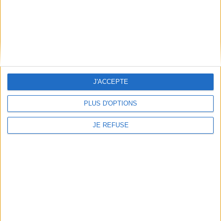
En stock *
19,90 €
*stock limité
En stock *
*stock limité
AJOUTER AU PANIER
AJOUTER AU PANIER
J'ACCEPTE
PLUS D'OPTIONS
JE REFUSE
Star Wars : le making of : Un
nouvel espoir
Auteur :
J.W. Rinzler
Avatar : le guide de Pandora
Éditeur(s) :
Huginn &
Auteur :
Joshua Izzo
Muninn
Éditeur(s) :
Qilinn
Les coulisses du tournage
Un guide pour découvrir
ainsi que le récit des