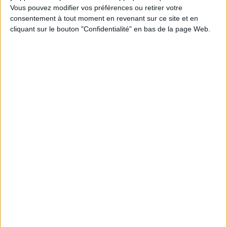
Vous pouvez modifier vos préférences ou retirer votre
consentement à tout moment en revenant sur ce site et en
cliquant sur le bouton "Confidentialité" en bas de la page Web.
Avatar : de feu et de
Retour vers le futur : toute
cendres : l'encyclopédie
l'histoire d'une saga culte
illustrée
Auteur :
Michael Klastorin
Auteur :
Joshua Izzo
Éditeur(s) :
Huginn &
Éditeur(s) :
Huginn &
Muninn
Muninn
L'aventure de la trilogie
L’encyclopédie officielle
Retour vers le futur est
consacrée au troisième
retracée à travers des
opus de la saga Avatar de
interviews, des
James Cameron, réalisée en
photographies de tournage,
étroite collaboration avec
des fac-similés et des
l’équipe du film. ©Electre
documents inédits. Contient
2026
des entretiens avec les
27,00 €
principaux acteurs et
techniciens. ©Electre 2026
En stock *
*stock limité
42,00 €
En stock *