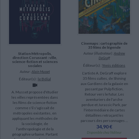
Marx, René (13)
Gutman, Pierre-Simon (12)
Jullier, Laurent (12)
SUPPORT
Cinemaps : cartographie de
35 films de légende
livre (1459)
Auteur (illustrateur) :
Andrew
Station Métropolis,
direction Coruscant : ville,
DeGraff
revue (228)
science-fiction et sciences
Éditeur(s) :
Ynnis éditions
sociales
poche (158)
Auteur :
Alain Musset
L'artiste A. DeGraff explore
35 films cultes, de Shining
IAD (72)
Éditeur(s) :
le Bélial
aux Gardiens de la galaxie en
film (13)
passant par Pulp fiction,
A. Musset propose d'étudier
Retour vers le futur, Les
coffret (11)
les villes représentées dans
aventuriers de l'arche
les films de science-fiction
perdue et Jurassic Park, par
document-audio (7)
comme s'il s'agissait de
l'intermédiaire de cartes
métropoles existantes, en
détaillées retraçant les
appliquant les méthodes de
parcours des personnages ...
SÉRIE
la sociologie, de
34,90 €
l'anthropologie et de la
Disponible chez l'éditeur
géographie urbaine. Partant
Encyclopédie des longs métrages français de fiction : 1929-1979 (20)
CHARGEMENT...