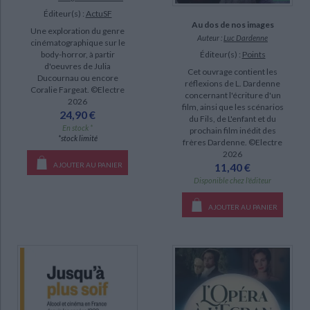
Éditeur(s) :
ActuSF
Au dos de nos images
Une exploration du genre
Auteur :
Luc Dardenne
cinématographique sur le
Éditeur(s) :
Points
body-horror, à partir
d'oeuvres de Julia
Cet ouvrage contient les
Ducournau ou encore
réflexions de L. Dardenne
Coralie Fargeat. ©Electre
concernant l'écriture d'un
2026
film, ainsi que les scénarios
24,90 €
du Fils, de L'enfant et du
En stock *
prochain film inédit des
*stock limité
frères Dardenne. ©Electre
2026
11,40 €
AJOUTER AU PANIER
Disponible chez l'éditeur
AJOUTER AU PANIER