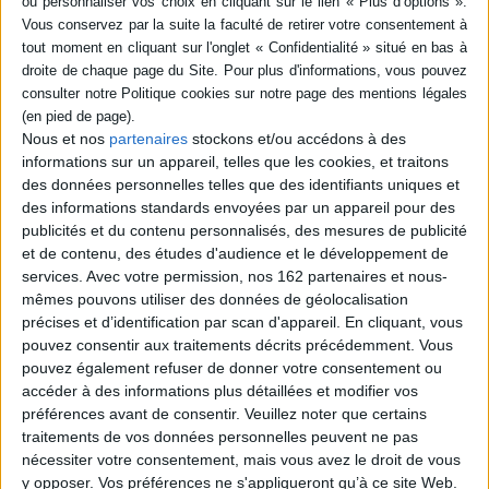
Auteur :
Azz l'Epouvantail
Éditeur(s) :
Bamboo
Éditeur(s) :
Hors collection
Un album pour découvrir les
Sous forme de dictionnaire,
coulisses de la création de
une présentation érudite et
l'adaptation de la série BD au
illustrée de cent monstres
cinéma, de l'écriture du
de cinéma, d'Ami Hyuga de
scénario au choix des
The machine girl aux
Nous et nos
partenaires
stockons et/ou accédons à des
acteurs. Les planches qui ont
xénomorphes d'Alien. Il
servi de base à l'histoire sont
informations sur un appareil, telles que les cookies, et traitons
réunit des célébrités
présentées ainsi que des
comme Freddy Krueger,
des données personnelles telles que des identifiants uniques et
nouvelles mettant en scène
Ghostface, Pennywise ou
des informations standards envoyées par un appareil pour des
les personnages du ...
Sadako, mais aussi de
publicités et du contenu personnalisés, des mesures de publicité
11,90 €
nombreux inconnus. ©Ele...
et de contenu, des études d'audience et le développement de
En stock
27,00 €
services.
Avec votre permission, nos 162 partenaires et nous-
En stock *
*stock limité
mêmes pouvons utiliser des données de géolocalisation
AJOUTER AU PANIER
précises et d’identification par scan d'appareil. En cliquant, vous
AJOUTER AU PANIER
pouvez consentir aux traitements décrits précédemment. Vous
pouvez également refuser de donner votre consentement ou
accéder à des informations plus détaillées et modifier vos
préférences avant de consentir.
Veuillez noter que certains
traitements de vos données personnelles peuvent ne pas
nécessiter votre consentement, mais vous avez le droit de vous
y opposer. Vos préférences ne s'appliqueront qu’à ce site Web.